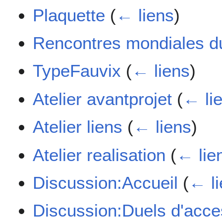
Plaquette
(
← liens
)
Rencontres mondiales du 
TypeFauvix
(
← liens
)
Atelier avantprojet
(
← li
Atelier liens
(
← liens
)
Atelier realisation
(
← lie
Discussion:Accueil
(
← l
Discussion:Duels d'acces