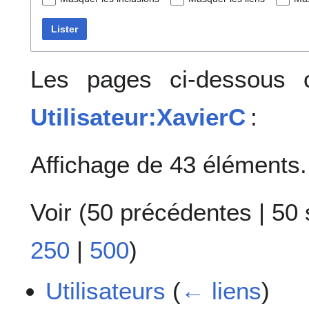
Lister
Les pages ci-dessous c
Utilisateur:XavierC
:
Affichage de 43 éléments.
Voir (
50 précédentes
|
50 
250
|
500
)
Utilisateurs
(
← liens
)