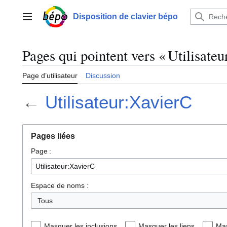
Aller
au
Disposition de clavier bépo
Menu principal
contenu
Pages qui pointent vers « Utilisate
Page d’utilisateur
Discussion
←
Utilisateur:XavierC
Pages liées
Page :
Espace de noms :
Tous
Masquer les inclusions
Masquer les liens
Mas