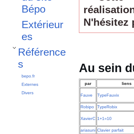
Bépo
réalisatio
N'hésitez p
Extérieur
es
Référence
Afficher / masquer la sous-section Références
s
Au sein d
bepo.fr
par
liens
Externes
Divers
Fauve
TypeFauvix
Robipo
TypeRobix
XavierC
1+1=10
ariasuni
Clavier parfait