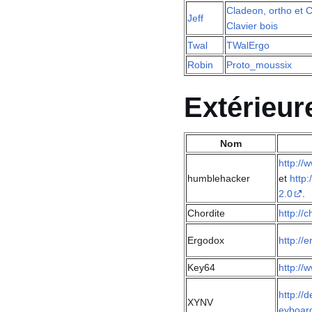
Cladeon, ortho et C
Jeff
Clavier bois
Twal
TWalErgo
Robin
Proto_moussix
Extérieur
Nom
http:/
humblehacker
et
http
2.0
.
Chordite
http://
Ergodox
http://
Key64
http://
http://
XYNV
eyboard