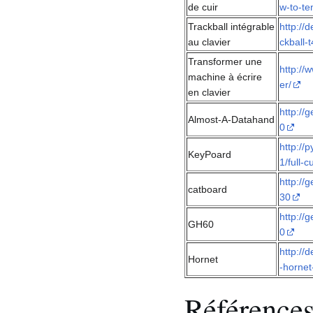
de cuir
w-to-te
Trackball intégrable
http://
au clavier
ckball-
Transformer une
http://
machine à écrire
er/
en clavier
http://
Almost-A-Datahand
0
http://
KeyPoard
1/full-
http://
catboard
30
http://
GH60
0
http://
Hornet
-hornet
Référence