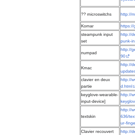
?? microswitchs
http://
Komar
https:/
steampunk input
http://
set
punk-in
http://
numpad
90
http://
Kmac
updates
clavier en deux
http://
partie
d.html
keyglove-wearable-
http://
input-device]
keyglov
http://
textskin
636/tex
ur-finge
Clavier recouvert
http://