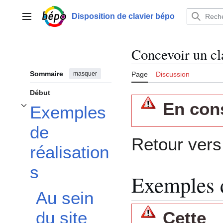
Aller
au
Disposition de clavier bépo
Menu principal
contenu
Concevoir un cl
Sommaire
masquer
Page
Discussion
Début
En con
Exemples
Afficher / masquer la sous-section Exemples de réalisations
de
Retour ver
réalisation
s
Exemples d
Au sein
du site
Cette 