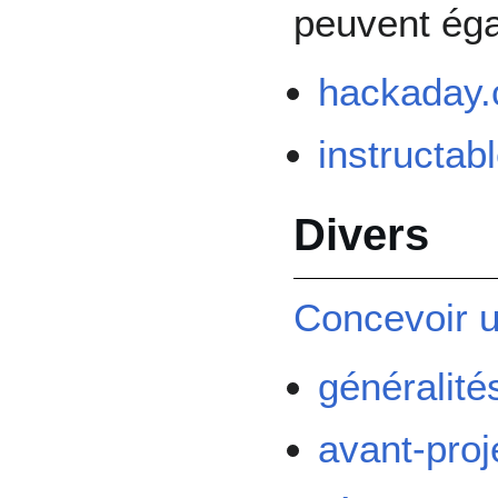
peuvent éga
hackaday
instructab
Divers
Concevoir u
généralité
avant-proj