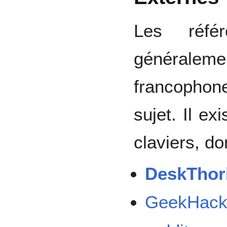
Les référ
généralemen
francophon
sujet. Il e
claviers, do
DeskThori
GeekHack