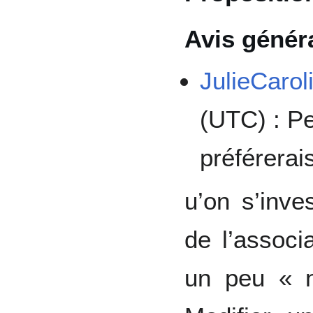
Avis génér
JulieCarol
(UTC) : Pe
préférerai
u’on s’inve
de l’associ
un peu « n