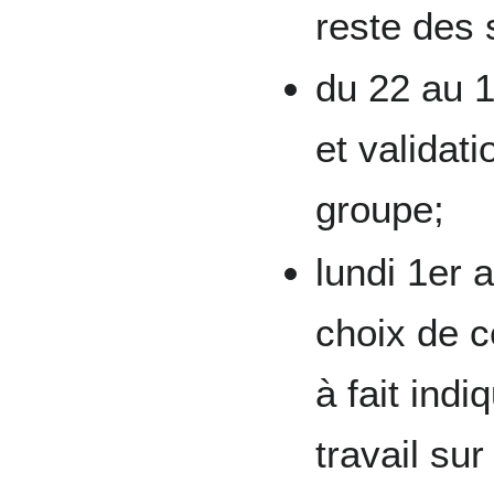
reste des 
du 22 au 1
et validati
groupe;
lundi 1er a
choix de c
à fait ind
travail sur