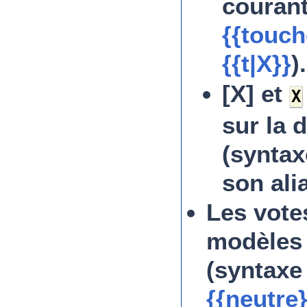
courant
{{touch
{{t|X}}
).
[X] et
X
sur la 
(syntax
son ali
Les vote
modèle
(syntaxe
{{neutre}