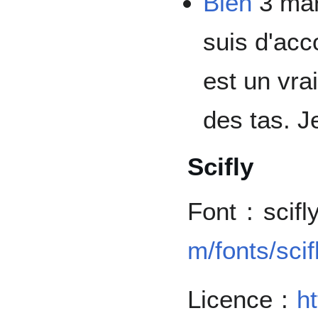
Blen
3 mar
suis d'acc
est un vrai
des tas. Je
Scifly
Font : scif
m/fonts/scif
Licence :
h