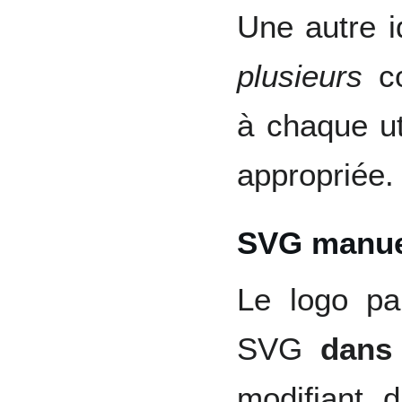
Une autre i
plusieurs
co
à chaque uti
appropriée.
SVG manue
Le logo par
SVG
dans
modifiant 