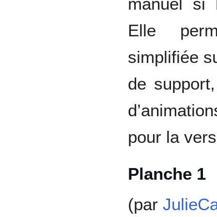
manuel si 
Elle perm
simplifiée s
de support,
d’animation
pour la ver
Planche 1
(par
JulieCa