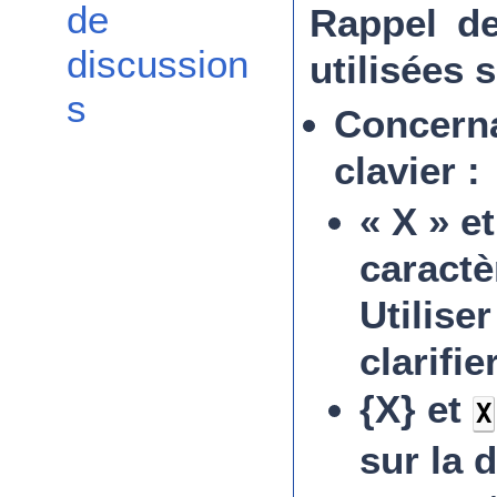
de
Rappel de
discussion
utilisées s
s
Concerna
clavier :
« X » e
caractè
Utilise
clarifie
{X} et
X
sur la 