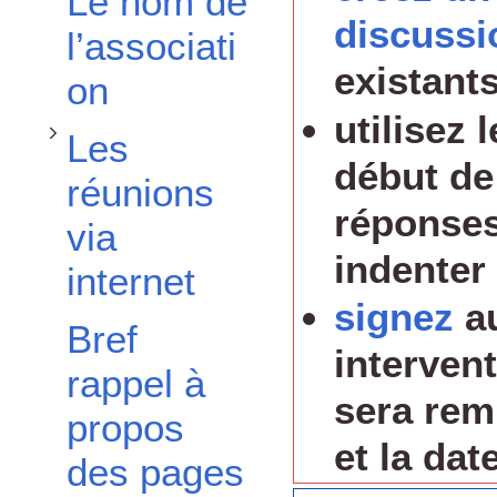
Le nom de
discussi
l’associati
existants
on
utilisez 
Les
début de
réunions
réponses
via
indenter 
internet
signez
a
Bref
interven
rappel à
sera rem
propos
et la da
des pages