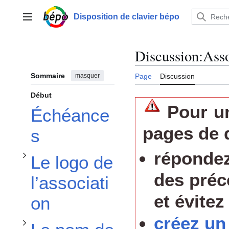
Aller
Afficher / masquer la sous-section Le logo de l’association
au
Disposition de clavier bépo
Menu principal
contenu
Discussion
:
Asso
Afficher / masquer la sous-section Le nom de l’association
Sommaire
masquer
Page
Discussion
Début
Pour un
Échéance
pages de 
s
Afficher / masquer la sous-section Les réunions via internet
répondez 
Le logo de
des préc
l’associati
et évitez
on
créez un