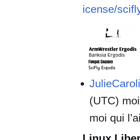
icense/scifl
JulieCarol
(UTC) moi 
moi qui l’
Linux Liber