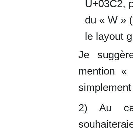
U+03C2, p
du « W » (
le layout g
Je suggèr
mention « 
simplement 
2) Au cas
souhaiterai