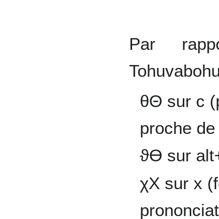
Par rapp
Tohuvabohuo
θΘ sur c (
proche de 
ϑϴ sur alt
χΧ sur x (
prononciat