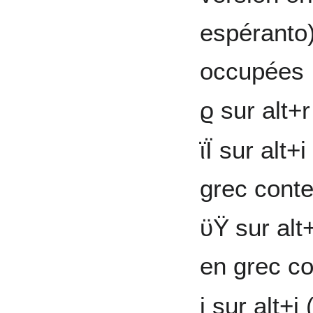
espéranto
occupées
ϱ sur alt+r
ϊΪ sur alt+
grec cont
ϋΫ sur alt+
en grec c
ϳ sur alt+j 