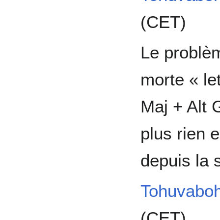
(CET)
Le problè
morte « le
Maj + Alt G
plus rien 
depuis la 
Tohuvabo
(CET)