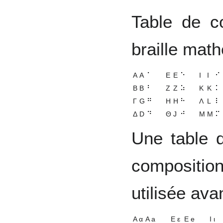
Table de c
braille mat
Α
A
⠁
Ε
E
⠑
Ι
I
⠊
Β
B
⠃
Ζ
Z
⠵
Κ
K
⠅
Γ
G
⠛
Η
H
⠓
Λ
L
⠇
Δ
D
⠙
Θ
J
⠚
Μ
M
⠍
Une table 
compositi
utilisée ava
Α α
A a
Ε ε
E e
Ι ι