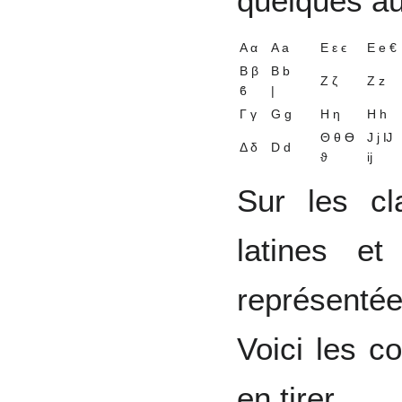
quelques au
Α α
A a
Ε ε ϵ
E e €
Β β
B b
Ζ ζ
Z z
ϐ
|
Γ γ
G g
Η η
H h
Θ θ ϴ
J j Ĳ
Δ δ
D d
ϑ
ĳ
Sur les cl
latines e
représenté
Voici les c
en tirer.