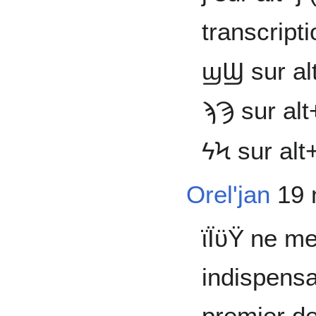
transcripti
ϣϢ sur al
ϡϠ sur al
ϟϞ sur alt
Orel'jan
19 
ϊΪϋΫ ne m
indispensa
premier de