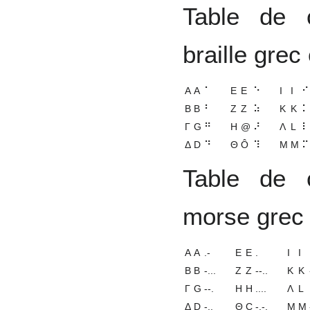
Table de 
braille grec 
Α
A
⠁
Ε
E
⠑
Ι
I
⠊
Β
B
⠃
Ζ
Z
⠵
Κ
K
⠅
Γ
G
⠛
Η
@
⠜
Λ
L
⠇
Δ
D
⠙
Θ
Ô
⠹
Μ
M
⠍
Table de 
morse grec e
Α
A
.-
Ε
E
.
Ι
I
Β
B
-...
Ζ
Z
--..
Κ
K
Γ
G
--.
Η
H
....
Λ
L
Δ
D
-..
Θ
C
-.-.
Μ
M