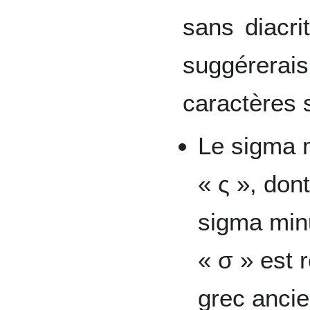
sans diacri
suggérera
caractères 
Le sigma 
« ς », dont
sigma min
« σ » est 
grec anci