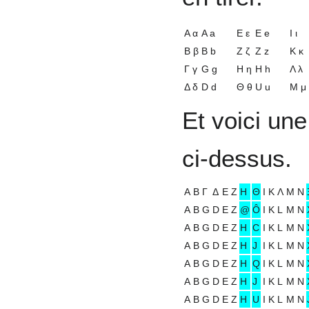
Α α
A a
Ε ε
E e
Ι ι
Β β
B b
Ζ ζ
Z z
Κ κ
Γ γ
G g
Η η
H h
Λ λ
Δ δ
D d
Θ θ
U u
Μ μ
Et voici un
ci-dessus.
Α
Β
Γ
Δ
Ε
Ζ
Η
Θ
Ι
Κ
Λ
Μ
Ν
A
B
G
D
E
Z
@
Ô
I
K
L
M
N
A
B
G
D
E
Z
H
C
I
K
L
M
N
A
B
G
D
E
Z
H
J
I
K
L
M
N
A
B
G
D
E
Z
H
Q
I
K
L
M
N
A
B
G
D
E
Z
H
J
I
K
L
M
N
A
B
G
D
E
Z
H
U
I
K
L
M
N