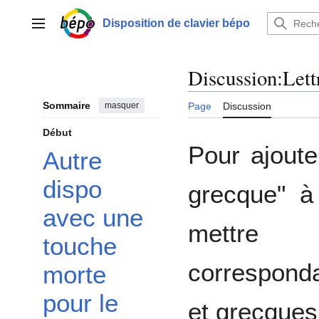
Aller
au
Disposition de clavier bépo
Menu principal
contenu
Discussion
:
Lett
Sommaire
masquer
Page
Discussion
Début
Pour ajoute
Autre
dispo
grecque" à
avec une
mettre
touche
corresponda
morte
pour le
et grecques