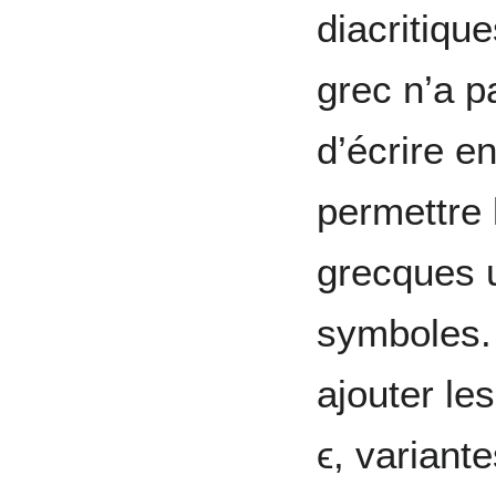
diacritiqu
grec n’a p
d’écrire e
permettre l
grecques 
symboles. 
ajouter le
ϵ, variant