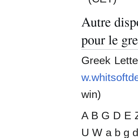
Autre disp
pour le gr
Greek Lett
w.whitsoftd
win)
A B G D E 
U W a b g d 