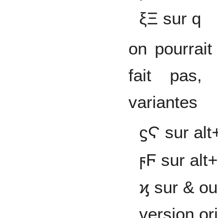
ξΞ sur q
on pourrait
fait pas,
variantes
ϛϚ sur alt
ϝϜ sur al
ϗ sur & ou 
version or