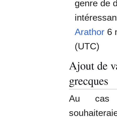
genre de d
intéressan
Arathor
6 
(UTC)
Ajout de va
grecques
Au cas o
souhaiterai