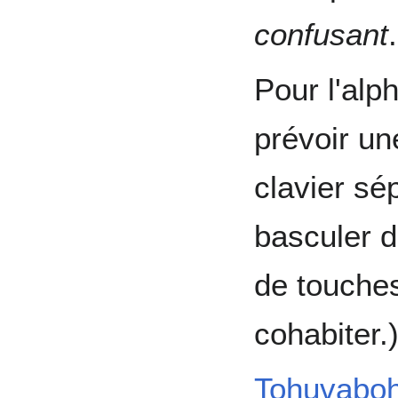
confusant
.
Pour l'alp
prévoir un
clavier sé
basculer 
de touche
cohabiter.
Tohuvabo