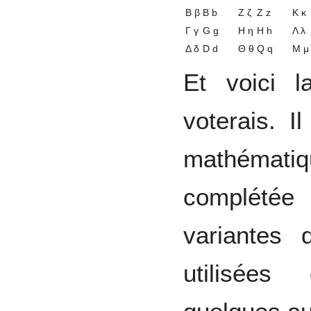
Β β
B b
Ζ ζ
Z z
Κ κ
Γ γ
G g
Η η
H h
Λ λ
Δ δ
D d
Θ θ
Q q
Μ μ
Et voici l
voterais. Il
mathématiq
complétée
variantes 
utilisée