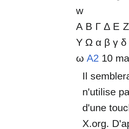
w
Α Β Γ Δ Ε 
Υ Ω α β γ δ 
ω
A2
10 mai
Il sembler
n'utilise p
d'une tou
X.org. D'a