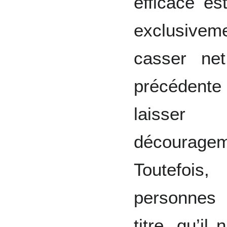
efficace es
exclusivem
casser net
précédente 
laisser
décourage
Toutefois
personnes 
titre, qu’il