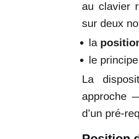
au clavier 
sur deux not
la
positio
le princip
La disposi
approche —
d’un pré-req
Position 