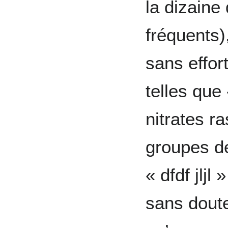
la dizaine
fréquents)
sans effor
telles que
nitrates r
groupes de 
« dfdf jljl
sans dout