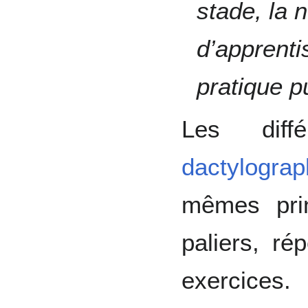
stade, la 
d’apprenti
pratique p
Les diff
dactylograp
mêmes prin
paliers, rép
exercices