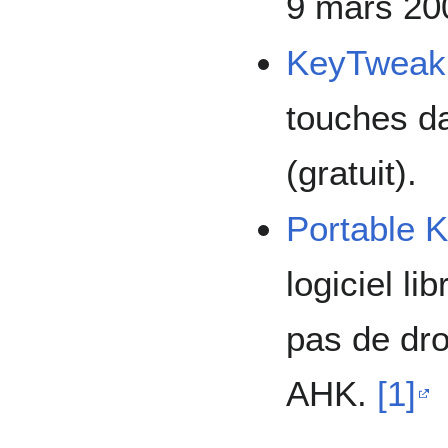
9 mars 20
KeyTweak
touches da
(gratuit).
Portable 
logiciel l
pas de droi
AHK.
[1]