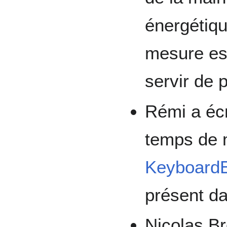
énergétiqu
mesure est
servir de 
Rémi a écr
temps de m
KeyboardE
présent da
Nicolas Br