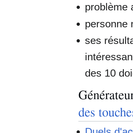
problème 
personne n
ses résult
intéressan
des 10 doi
Générateu
des touche
Duels d'ac