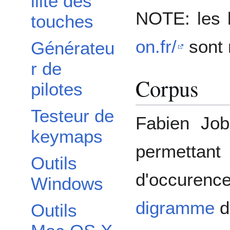
ilité des
NOTE: les 
touches
on.fr/
sont 
Générateu
r de
Corpus
pilotes
Testeur de
Fabien Job
keymaps
permettan
Outils
d'occuren
Windows
digramme
d
Outils