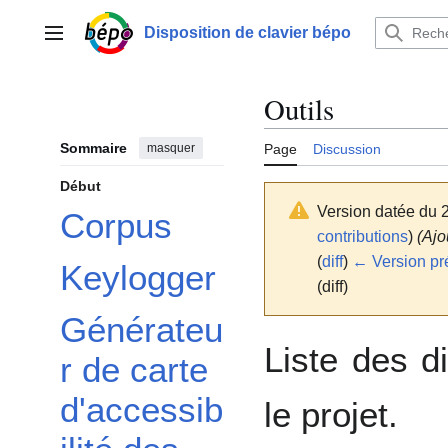
Aller
au
Disposition de clavier bépo
Menu principal
contenu
Outils
Sommaire
masquer
Page
Discussion
Début
Version datée du 
Corpus
contributions
)
(Ajo
(
diff
)
← Version pr
Keylogger
(diff)
Générateu
Liste des d
r de carte
d'accessib
le projet.