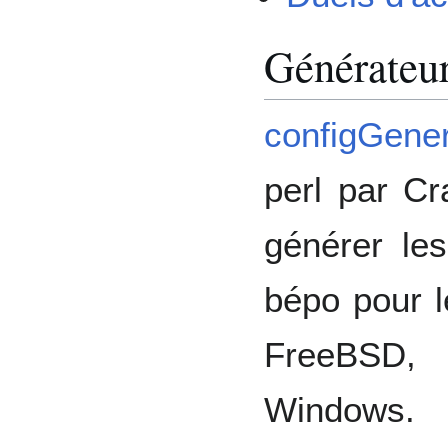
Générateur
configGener
perl par C
générer les
bépo pour l
FreeBSD,
Windows.