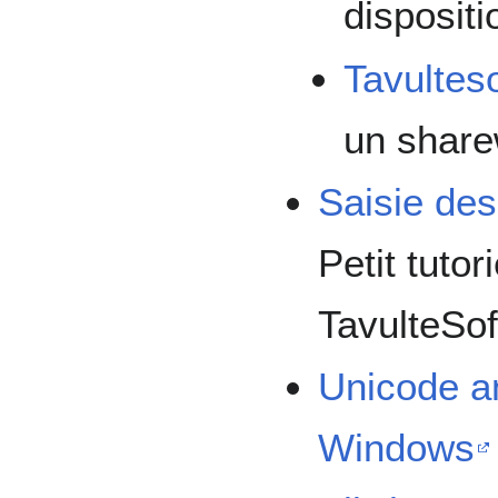
dispositi
Tavultes
un shar
Saisie des
Petit tuto
TavulteSo
Unicode a
Windows