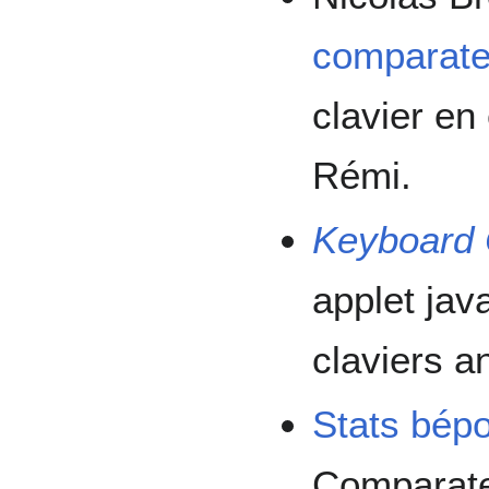
comparateu
clavier en
Rémi.
Keyboard 
applet jav
claviers a
Stats bép
Comparate