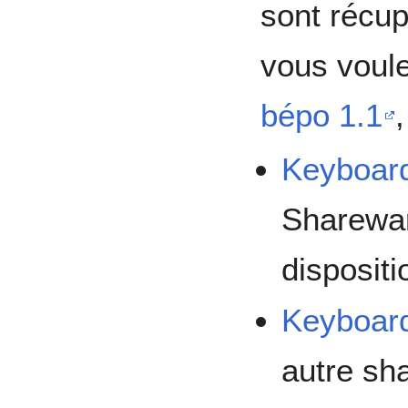
sont récup
vous voul
bépo 1.1
Keyboard
Sharewar
dispositi
Keyboard
autre sh