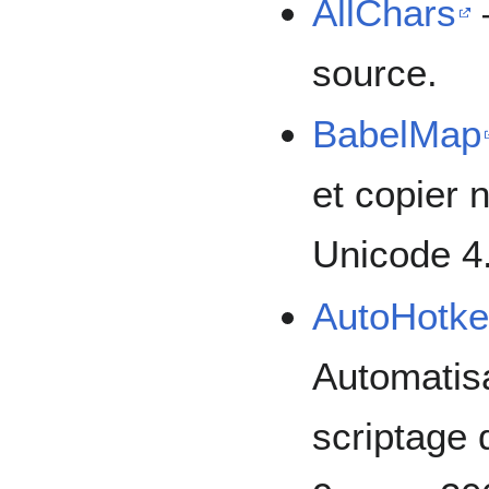
AllChars
source.
BabelMap
et copier 
Unicode 4.
AutoHotke
Automatisa
scriptage d