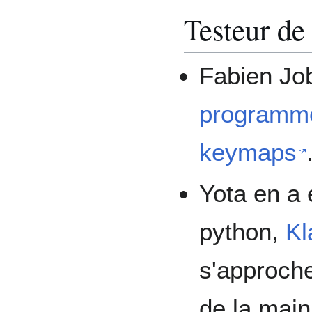
Testeur d
Fabien Job
programme
keymaps
Yota en a 
python,
Kl
s'approch
de la main