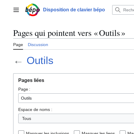
Aller
au
Disposition de clavier bépo
Menu principal
contenu
Pages qui pointent vers « Outils »
Page
Discussion
←
Outils
Pages liées
Page :
Espace de noms :
Tous
Masquer les inclusions
Masquer les liens
Mas