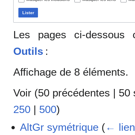
Lister
Les pages ci-dessous c
Outils
:
Affichage de 8 éléments.
Voir (
50 précédentes
|
50 
250
|
500
)
AltGr symétrique
(
← lie