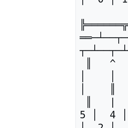
╠══════╦
══─┴──┬─
┬─┴──┬─┴
 ║   ^  ║    │    │    │    
│    │   
│    ║  
 ║   |  ║ 10 │  2 │  6 │  
5 │  4 │
│  2 │  