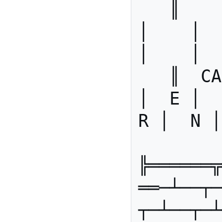
   ║        ║    │    │    
│    │   
│    │  
   ║  CAPS  ║  A │  U │  I 
│  E │  
R │  N │
╠══════╦
══─┴──┬─
┬─┴──┬─┴