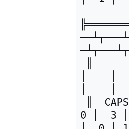
╠═══════
──┴┬───┴
─┴┬───┴┬
 ║        ║    │    │    │    
│    │   
│    │  
 ║  CAPS  ║  0 │  0 │  0 │  
0 │  3 │
│  0 │ 1