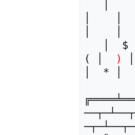
   │    │    │    │    │    
│    │   
│    │  
   │  $ │  " │  « │  » │  
( │  
)
 │
│  * │  
╔════╧══
──┬─┴──┬
─┬─┴──┬─