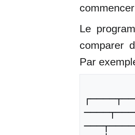
commencer 
Le progra
comparer d
Par exemp
┌────┬──
────┬───
───┬────