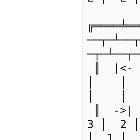
╔════╧══
──┬─┴──┬
─┬─┴──┬─
 ║  |<-  ║    │    │    │    
│    │   
│    │  
 ║  ->|  ║  8 │  4 │  3 │  
3 │  2 │
│  1 │  