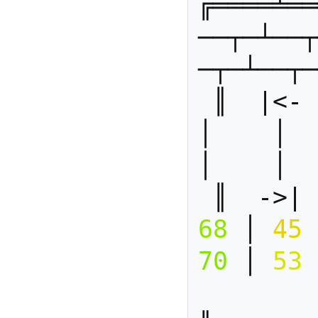
╔════╧══
──┬─┴──┬
─┬─┴──┬─
 ║  |<-  ║    │    │    │    
│    │   
│    │  
 ║  ->|
68
 │ 
45
 
70
 │ 
53
 