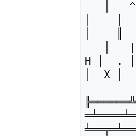
   ║   ^  ║    │    │    │    
│    │   
│    ║  
   ║   |  ║  Ê │  À │  Y │  
H │  . │
│  X │  
╠══════╩
═╧════╧═
╧══╦═╧══