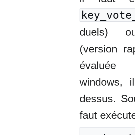
key_vote
duels)
(version r
évaluée i
windows, il
dessus. So
faut exécut