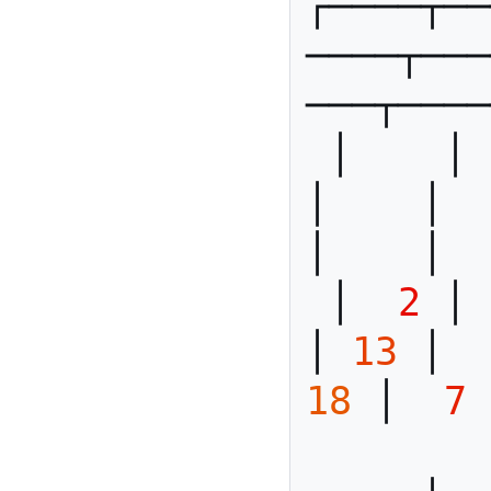
┌────┬──
────┬───
───┬────
 │    │    │    │    │    
│    │   
│    │  
 │ 
 2
 │ 
│ 
13
 │ 
 
18
 │ 
 7
 