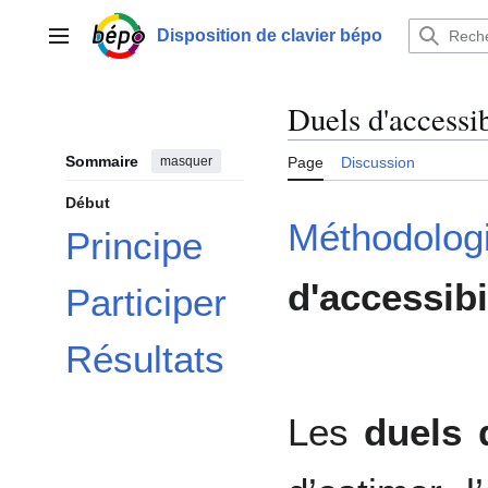
Aller
au
Disposition de clavier bépo
Menu principal
contenu
Duels d'accessib
Sommaire
masquer
Page
Discussion
Début
Méthodolog
Principe
d'accessibi
Participer
Résultats
Les
duels 