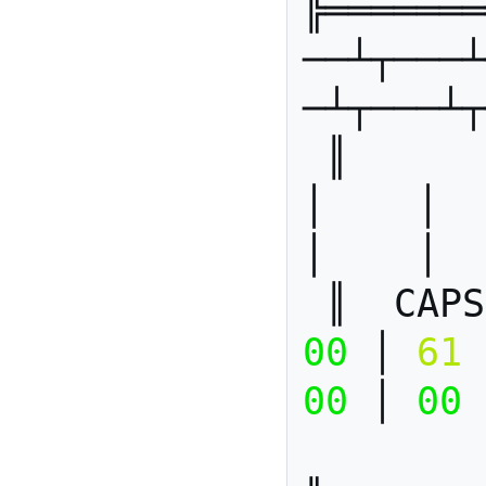
╠═══════
──┴┬───┴
─┴┬───┴┬
 ║        ║    │    │    │    
│    │   
│    │  
 ║  CAP
00
 │ 
61
 
00
 │ 
00
 