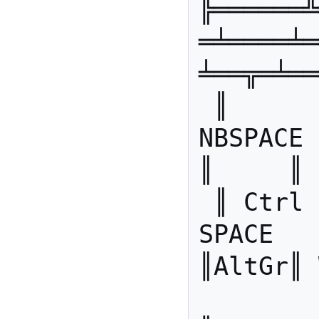
╠══════╩
═╧════╧═
╧══╦═╧══
 ║       ║      ║     ║ 
NBSPACE 
║     ║ 
 ║ Ctrl  ║ WinG ║ Alt ║ 
SPACE                     
║AltGr║ 