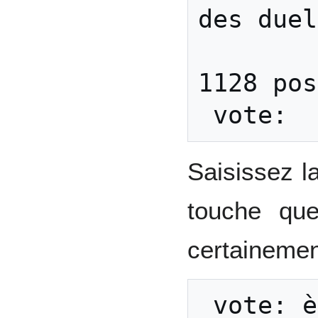
des duel
        0 duels réalisés / 
1128 pos
Saisissez l
touche que
certaineme