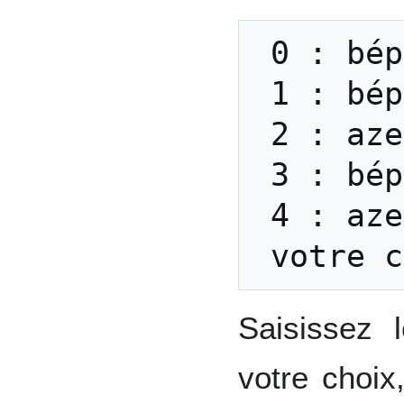
 0 : bépo 0.6.5.1

 1 : bépo 0.6.2.3

 2 : azerty mac

 3 : bépo 0.6.2.2.4

 4 : azerty pc

Saisissez 
votre choix