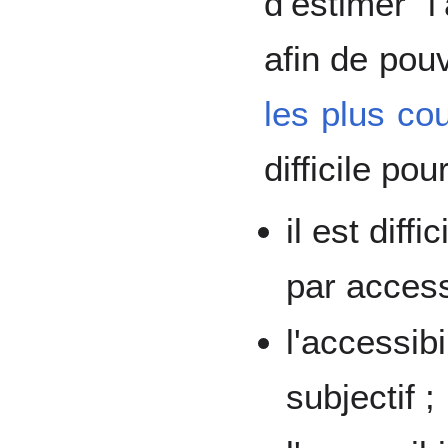
d’estimer l
afin de pouv
les plus co
difficile pou
il est diff
par access
l'accessib
subjectif ;