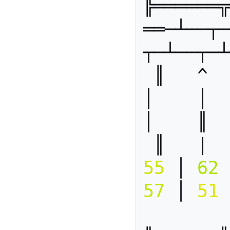
╠══════╦
══─┴──┬─
┬─┴──┬─┴
 ║   ^  ║    │    │    │    
│    │   
│    ║  
 ║   | 
55
 │ 
62
 
57
 │ 
51
 