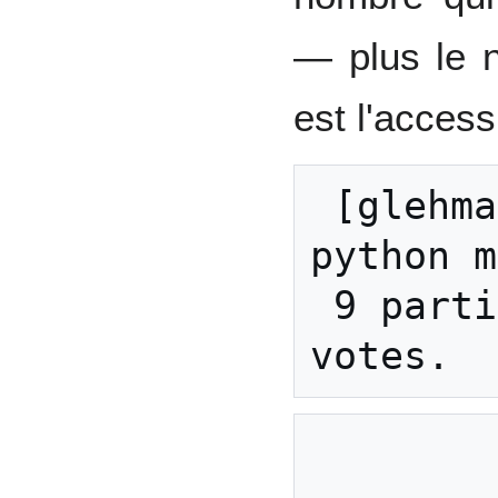
— plus le n
est l'accessi
 [glehmann@gbook trunk]$ 
python m
 9 participants, 6008 