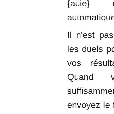
{auie} 
automatique
Il n'est pa
les duels p
vos résult
Quand v
suffisamm
envoyez le 