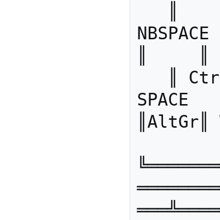
   ║       ║      ║     ║ 
NBSPACE 
║     ║ 
   ║ Ctrl  ║ WinG ║ Alt ║ 
SPACE                     
║AltGr║ 
╚═══════
════════
═══╩════