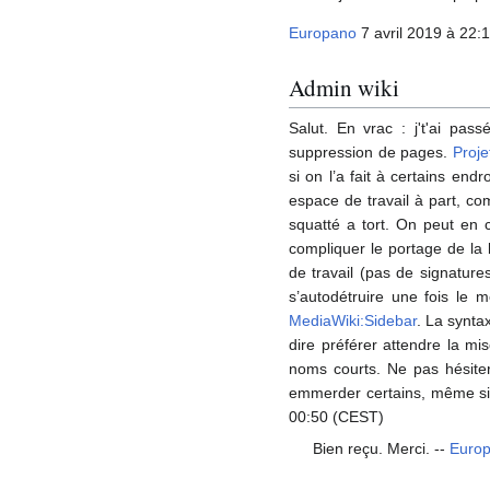
Europano
7 avril 2019 à 22:
Admin wiki
Salut. En vrac : j't'ai pa
suppression de pages.
Proje
si on l’a fait à certains end
espace de travail à part, co
squatté a tort. On peut en c
compliquer le portage de la
de travail (pas de signatures
s’autodétruire une fois le 
MediaWiki:Sidebar
. La synta
dire préférer attendre la mi
noms courts. Ne pas hésiter 
emmerder certains, même si 
00:50 (CEST)
Bien reçu. Merci. --
Euro