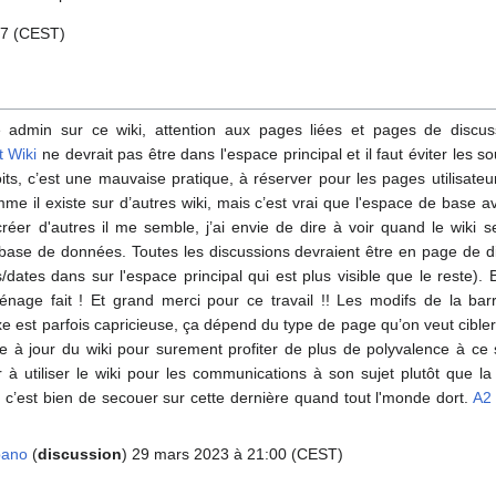
17 (CEST)
ssé admin sur ce wiki, attention aux pages liées et pages de discu
t Wiki
ne devrait pas être dans l'espace principal et il faut éviter les
roits, c’est une mauvaise pratique, à réserver pour les pages utilisate
mme il existe sur d’autres wiki, mais c’est vrai que l'espace de base
réer d'autres il me semble, j’ai envie de dire à voir quand le wiki s
 base de données. Toutes les discussions devraient être en page de d
/dates dans sur l'espace principal qui est plus visible que le reste). 
ménage fait ! Et grand merci pour ce travail !! Les modifs de la barr
xe est parfois capricieuse, ça dépend du type de page qu’on veut cibler, 
se à jour du wiki pour surement profiter de plus de polyvalence à ce
à utiliser le wiki pour les communications à son sujet plutôt que la l
c’est bien de secouer sur cette dernière quand tout l'monde dort.
A2
pano
(
discussion
) 29 mars 2023 à 21:00 (CEST)