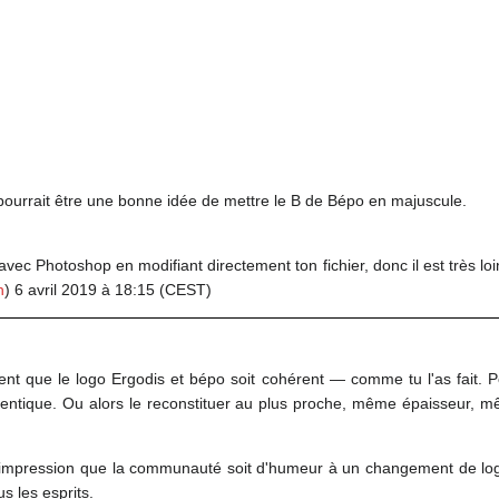
 pourrait être une bonne idée de mettre le B de Bépo en majuscule.
 avec Photoshop en modifiant directement ton fichier, donc il est très loin
n
) 6 avril 2019 à 18:15 (CEST)
nt que le logo Ergodis et bépo soit cohérent — comme tu l'as fait. Po
identique. Ou alors le reconstituer au plus proche, même épaisseur, m
l'impression que la communauté soit d'humeur à un changement de logo.
s les esprits.