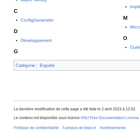
Impl
C
M
ConfigGenerator
Micr
D
O
Développement
Outil
G
Catégorie
:
Ergodis
La dernière modification de cette page a été faite le 2 avril 2023 à 12:02.
Le contenu est disponible sous licence
GNU Free Documentation License 
Politique de confidentialité
À propos de bepo.fr
Avertissements