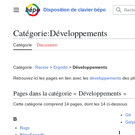
Aller
au
Disposition de clavier bépo
Menu principal
contenu
Catégorie
:
Développements
Catégorie
Discussion
Catégorie :
Racine
>
Ergodis
>
Développements
Retrouvez ici les pages en lien avec les
développements
des pil
Pages dans la catégorie « Développements »
Cette catégorie comprend 14 pages, dont les 14 ci-dessous.
Git
B
Git/p
Bugs
I
BépoFriendly