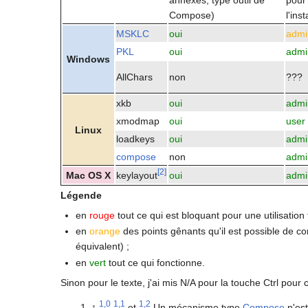
annexes, type outil de
pour
Compose)
l'inst
MSKLC
oui
admi
PKL
oui
admi
Windows
AllChars
non
???
xkb
oui
admi
xmodmap
oui
user
Linux
loadkeys
oui
admi
compose
non
admi
[
2
]
Mac OS X
keylayout
oui
admi
Légende
en
rouge
tout ce qui est bloquant pour une utilisation f
en
orange
des points gênants qu'il est possible de co
équivalent) ;
en
vert
tout ce qui fonctionne.
Sinon pour le texte, j'ai mis N/A pour la touche Ctrl pou
1,0
1,1
1,2
↑
et
Un mécanisme type
Compose
n'est