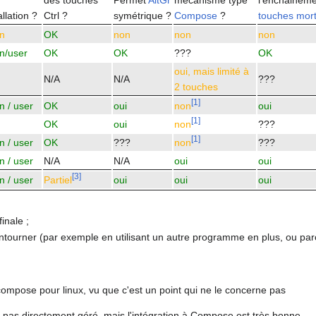
des touches
Permet
AltGr
mécanisme type
l'enchaineme
allation ?
Ctrl ?
symétrique ?
Compose
?
touches mor
n
OK
non
non
non
n/user
OK
OK
???
OK
oui, mais limité à
N/A
N/A
???
2 touches
[
1
]
n / user
OK
oui
non
oui
[
1
]
OK
oui
non
???
[
1
]
n / user
OK
???
non
???
n / user
N/A
N/A
oui
oui
[
3
]
n / user
Partiel
oui
oui
oui
inale ;
ntourner (par exemple en utilisant un autre programme en plus, ou parc
r compose pour linux, vu que c'est un point qui ne le concerne pas
 pas directement géré, mais l'intégration à Compose est très bonne.