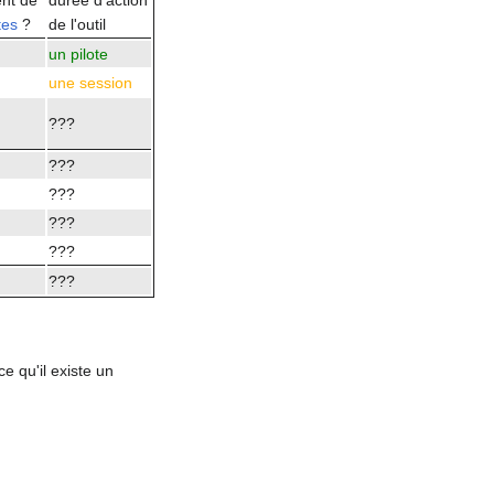
nt de
durée d'action
tes
?
de l'outil
un pilote
une session
???
???
???
???
???
???
e qu'il existe un