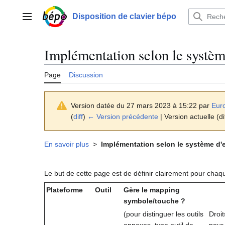
Aller
au
Disposition de clavier bépo
Menu principal
contenu
Implémentation selon le systèm
Page
Discussion
Version datée du 27 mars 2023 à 15:22 par
Eur
(
diff
)
← Version précédente
| Version actuelle (di
En savoir plus
>
Implémentation selon le système d'e
Le but de cette page est de définir clairement pour chaqu
Plateforme
Outil
Gère le mapping
symbole/touche ?
(pour distinguer les outils
Droit