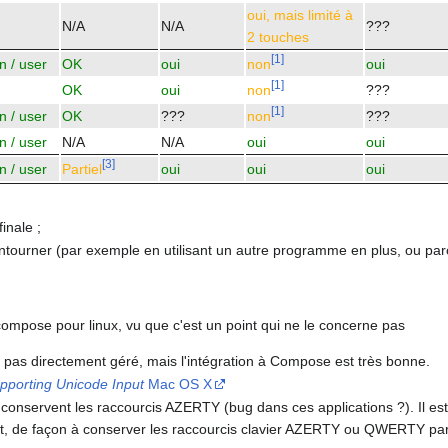
oui, mais limité à
N/A
N/A
???
2 touches
[
1
]
n / user
OK
oui
non
oui
[
1
]
OK
oui
non
???
[
1
]
n / user
OK
???
non
???
n / user
N/A
N/A
oui
oui
[
3
]
n / user
Partiel
oui
oui
oui
inale ;
ntourner (par exemple en utilisant un autre programme en plus, ou parc
r compose pour linux, vu que c'est un point qui ne le concerne pas
 pas directement géré, mais l'intégration à Compose est très bonne.
pporting Unicode Input
Mac OS X
conservent les raccourcis AZERTY (bug dans ces applications ?). Il es
ect, de façon à conserver les raccourcis clavier AZERTY ou QWERTY pa