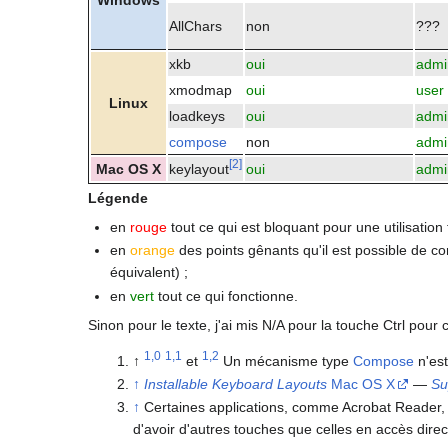
Windows
AllChars
non
???
xkb
oui
admi
xmodmap
oui
user
Linux
loadkeys
oui
admi
compose
non
admi
[
2
]
Mac OS X
keylayout
oui
admi
Légende
en
rouge
tout ce qui est bloquant pour une utilisation f
en
orange
des points gênants qu'il est possible de co
équivalent) ;
en
vert
tout ce qui fonctionne.
Sinon pour le texte, j'ai mis N/A pour la touche Ctrl pou
1,0
1,1
1,2
↑
et
Un mécanisme type
Compose
n'est
↑
Installable Keyboard Layouts
Mac OS X
—
Su
↑
Certaines applications, comme Acrobat Reader, 
d'avoir d'autres touches que celles en accès dir