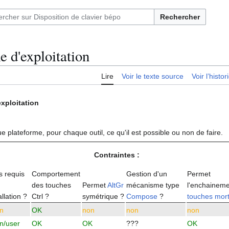
Rechercher
e d'exploitation
Lire
Voir le texte source
Voir l’histo
xploitation
e plateforme, pour chaque outil, ce qu'il est possible ou non de faire.
Contraintes :
s requis
Comportement
Gestion d'un
Permet
des touches
Permet
AltGr
mécanisme type
l'enchaineme
allation ?
Ctrl ?
symétrique ?
Compose
?
touches mor
n
OK
non
non
non
n/user
OK
OK
???
OK