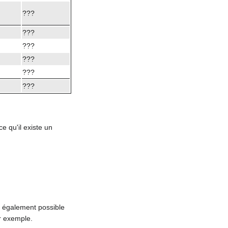
???
???
???
???
???
???
e qu'il existe un
t également possible
r exemple.