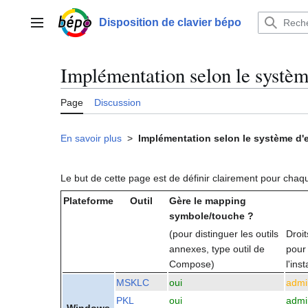
Aller
au
Disposition de clavier bépo
Menu principal
contenu
Implémentation selon le systèm
Page
Discussion
En savoir plus
>
Implémentation selon le système d'e
Le but de cette page est de définir clairement pour chaqu
Plateforme
Outil
Gère le mapping
symbole/touche ?
(pour distinguer les outils
Droit
annexes, type outil de
pour
Compose)
l'inst
MSKLC
oui
admi
PKL
oui
admi