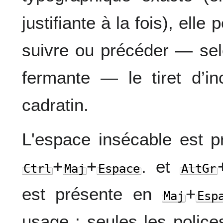
justifiante à la fois), elle
suivre ou précéder — sel
fermante — le tiret d’i
cadratin.
L'espace insécable est p
+
+
. et
Ctrl
Maj
Espace
AltGr
est présente en
+
Maj
Esp
usage : seules les police