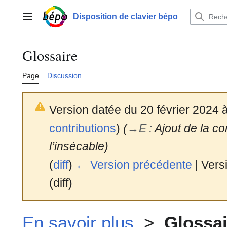
Aller
au
Disposition de clavier bépo
Menu principal
contenu
Glossaire
Page
Discussion
Version datée du 20 février 2024 
contributions
)
(
→
E
:
Ajout de la c
l’insécable)
(
diff
)
← Version précédente
| Versi
(diff)
En savoir plus
>
Glossai