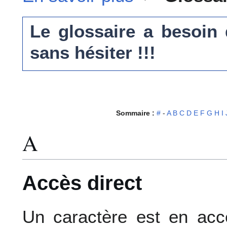
Le glossaire a besoin
sans hésiter !!!
Sommaire :
#
-
A
B
C
D
E
F
G
H
I
A
Accès direct
Un caractère est en accè