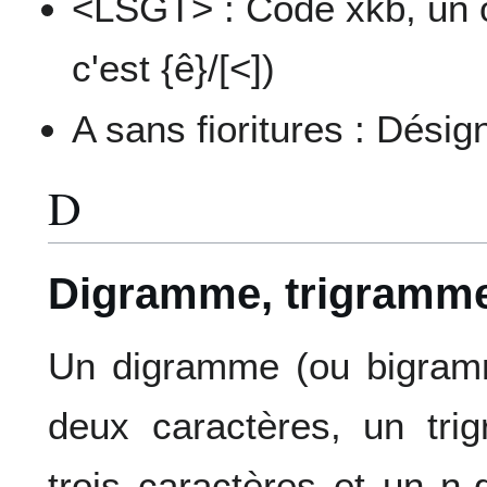
<LSGT> : Code xkb, un ou
c'est {ê}/[<])
A sans fioritures : Désig
D
Digramme, trigramm
Un digramme (ou bigram
deux caractères, un tr
trois caractères et un 