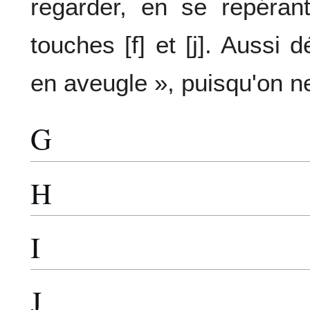
regarder, en se repéran
touches [f] et [j]. Aussi
en aveugle », puisqu'on ne
G
H
I
J