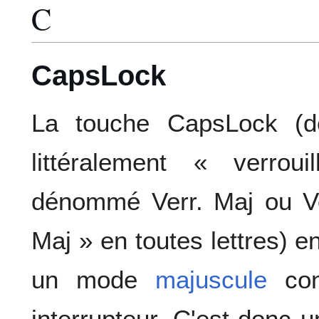
C
CapsLock
La touche CapsLock (
littéralement « verrou
dénommé Verr. Maj ou Ver
Maj » en toutes lettres) e
un mode
majuscule
con
interrupteur. C'est donc 