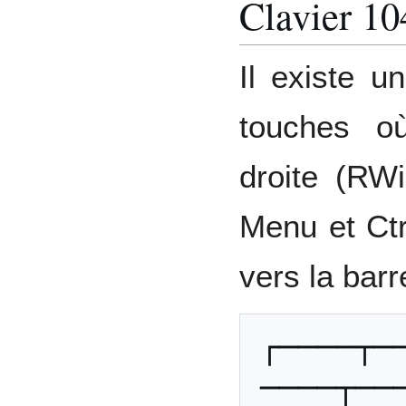
Clavier 10
Il existe u
touches o
droite (RWi
Menu et Ctr
vers la bar
┌────┬─
────┬──