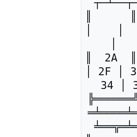
┬─┴──┬
║      ║ 
│    │   
│   
║  2A  ║
│ 2F │ 3
34 │ 
╠══════
═╧════╧
╧══╦═╧