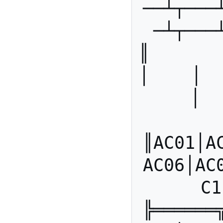
──┴┬───
─┴┬───
║        
│    │   
│  
║AC01│A
AC06│AC
C1
╠══════