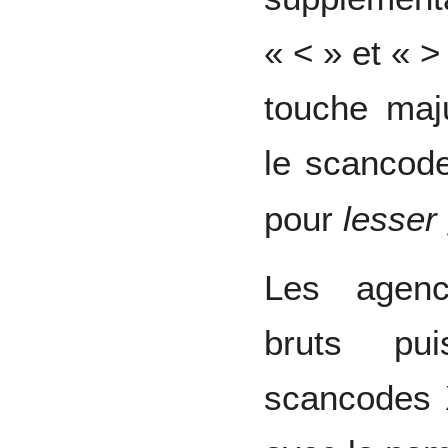
« < » et « >
touche maj
le scancod
pour
lesser
Les agenc
bruts pu
scancodes 