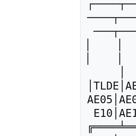
┌────┬─
────┬──
───┬──
│    │   
│    │   
│ 
│TLDE│A
AE05│AE
E10│AE
╔════╧═