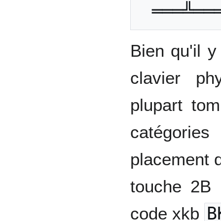
Bien qu'il y
clavier ph
plupart to
catégori
placement d
touche 2B 
code xkb
B