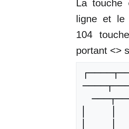
La touche 
ligne et l
104 touche
portant <> s
┌────┬─
────┬──
───┬──
│    │   
│    │   