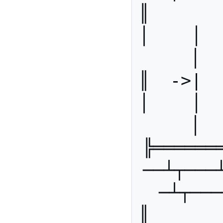
║       ║
│    │   
│  
║  ->|  ║
│    │   
│  
╠══════
──┴┬───
─┴┬───
║        