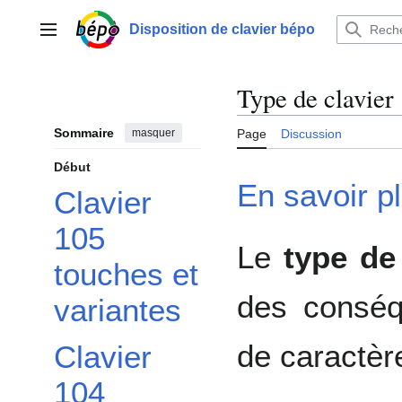
Aller
au
Disposition de clavier bépo
Menu principal
contenu
Type de clavier
Sommaire
masquer
Page
Discussion
Début
En savoir p
Clavier
105
Le
type de
touches et
des conséq
variantes
de caractèr
Clavier
104