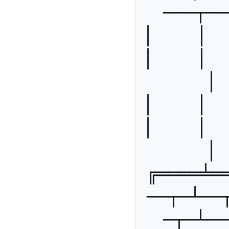
───┬──
│    │   
│    │   
│ 
│    │   
│    │   
│ 
╔════╧═
──┬─┴──
─┬─┴──