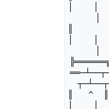
│    │   
│ 
║        
│    │   
│ 
╠══════
══─┴──┬
┬─┴──┬
║   ^  ║ 
│    │   