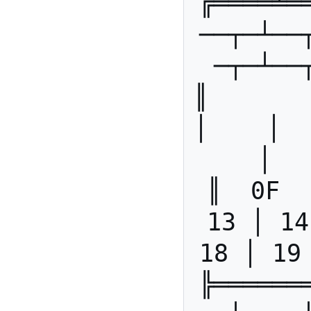
╔════╧═
──┬─┴──
─┬─┴──
║       ║
│    │   
│  
║  0F  
13 │ 14
18 │ 19
╠══════