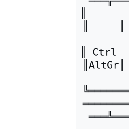
╧══╦═╧
║       ║      ║ 
║     ║  
║ Ctrl  ║ WinG ║ 
║AltGr║
╚══════
═══════
═══╩══