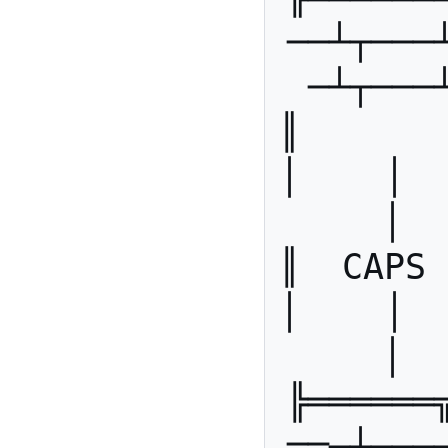
──┴┬───
─┴┬───
║        
│    │   
│  
║  CAPS  
│    │   
│  
╠══════
══─┴──┬