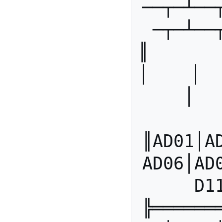
──┬─┴──
─┬─┴──
║       ║
│    │   
│  
║AD01│A
AD06│AD
D1
╠══════