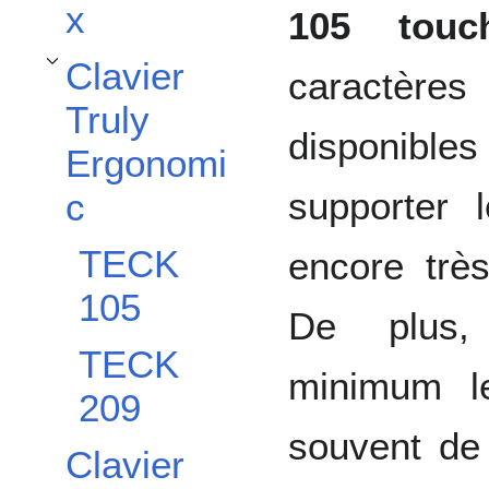
x
105 touc
Clavier
caractères
Afficher / masquer la sous-section Clavier Truly Ergonomic
Truly
disponibles
Ergonomi
supporter 
c
TECK
encore trè
105
De plus, 
TECK
minimum le
209
souvent de 
Clavier