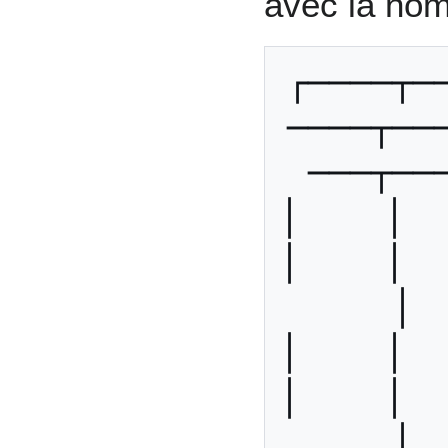
avec la no
┌────┬─
────┬──
───┬──
│    │   
│    │   
│ 
│    │   
│    │   
│ 