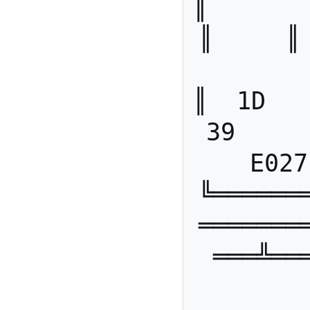
║       ║      ║ 
║     ║  
║  1D   ║ E
39     
E027
╚══════
═══════
═══╩══