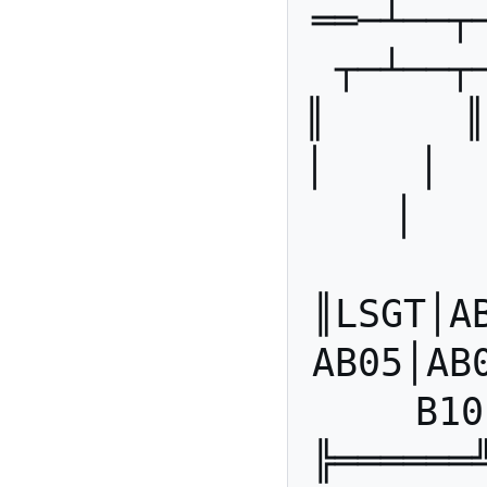
══─┴──┬
┬─┴──┬
║      ║ 
│    │   
│   
║LSGT│A
AB05│AB
B10
╠══════