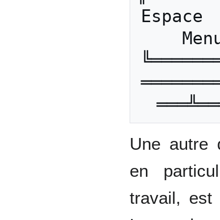
Espace 
Men
╚══════
═══════
Une autre d
en partic
travail, est