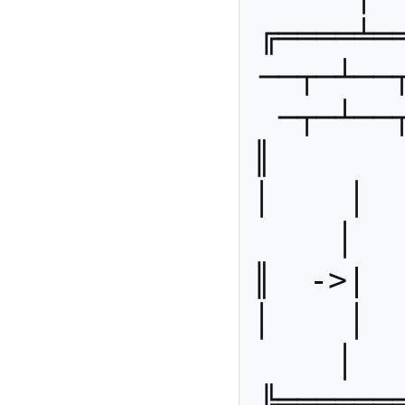
╔════╧═
──┬─┴──
─┬─┴──
║       ║
│    │   
│  
║  ->|  ║
│    │   
│  
╠══════