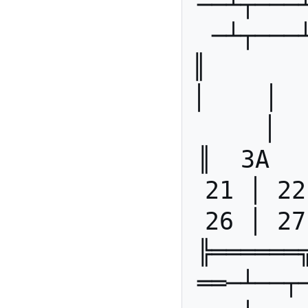
──┴┬───
─┴┬───
║        
│    │   
│  
║  3A  
21 │ 22
26 │ 27
╠══════
══─┴──┬