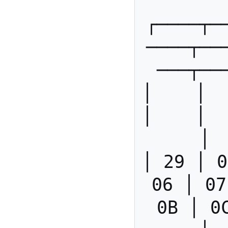
┌────┬─
────┬──
───┬──
│    │   
│    │   
│ 
│ 29 │ 0
06 │ 07
0B │ 0