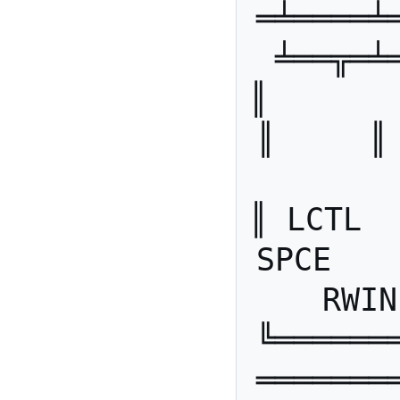
═╧════╧
╧══╦═╧
║       ║      ║ 
║     ║  
║ LCTL  ║ L
SPCE   
RWIN
╚══════
═══════