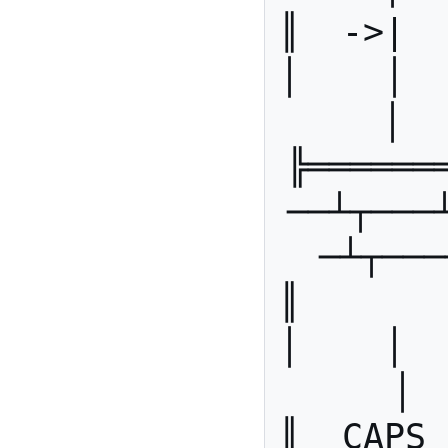
║  ->|  ║
│    │   
│  
╠══════
──┴┬───
─┴┬───
║        
│    │   
│ 
║  CAPS  