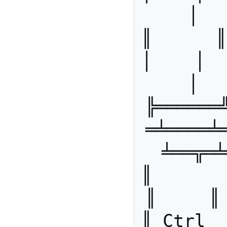
│  
║      ║ 
│    │   
│  
╠══════
═╧════╧
╧══╦═╧
║       ║ WinG ║ 
║     ║
║ Ctrl  ║ M