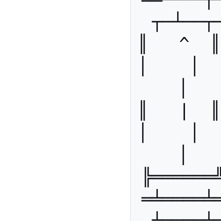
┬─┴──┬
║   ^  ║ 
│    │   
│   
║   |  ║ 
│    │   
│   
╠══════
═╧════╧