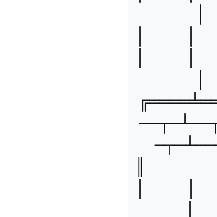
│ 
│    │   
│    │   
│ 
╔════╧═
──┬─┴──
─┬─┴──
║       ║
│    │   
│  