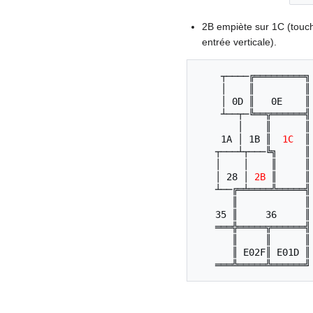
2B empiète sur 1C (touc
entrée verticale).
 ┬────╔═════════╗

 │    ║         ║

 │ 0D ║   0E    ║

 ┴──┬─╚══╦══════╣

    │    ║      ║

 1A │ 1B ║  
1C
  ║

┬───┴┬───╚╗     ║

│    │    ║     ║

│ 28 │ 
2B
 ║     ║

┴──╔═╧════╩═════╣

   ║            ║

35 ║     36     ║

═══╬═════╦══════╣

   ║     ║      ║

   ║ E02F║ E01D ║
