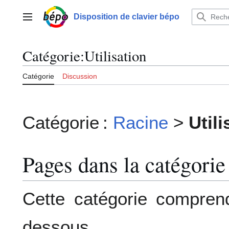
Aller
au
Disposition de clavier bépo
Menu principal
contenu
Catégorie
:
Utilisation
Catégorie
Discussion
Catégorie :
Racine
>
Utili
Pages dans la catégorie
Cette catégorie compren
dessous.