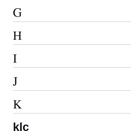
G
H
I
J
K
klc