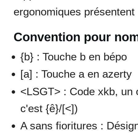
ergonomiques présentent ce
Convention pour nom
{b} : Touche b en bépo
[a] : Touche a en azerty
<LSGT> : Code xkb, un ou
c'est {ê}/[<])
A sans fioritures : Désig