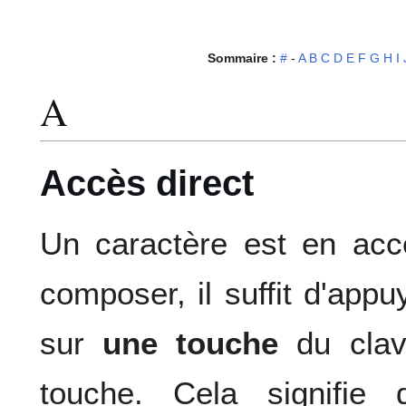
Sommaire :
#
-
A
B
C
D
E
F
G
H
I
A
Accès direct
Un caractère est en accè
composer, il suffit d'app
sur
une touche
du clavi
touche. Cela signifie q