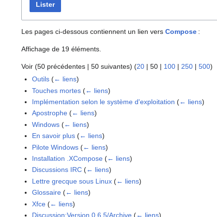
Lister
Les pages ci-dessous contiennent un lien vers
Compose
:
Affichage de 19 éléments.
Voir (
50 précédentes
|
50 suivantes
) (
20
|
50
|
100
|
250
|
500
)
Outils
(
← liens
)
Touches mortes
(
← liens
)
Implémentation selon le système d'exploitation
(
← liens
)
Apostrophe
(
← liens
)
Windows
(
← liens
)
En savoir plus
(
← liens
)
Pilote Windows
(
← liens
)
Installation .XCompose
(
← liens
)
Discussions IRC
(
← liens
)
Lettre grecque sous Linux
(
← liens
)
Glossaire
(
← liens
)
Xfce
(
← liens
)
Discussion:Version 0.6.5/Archive
(
← liens
)