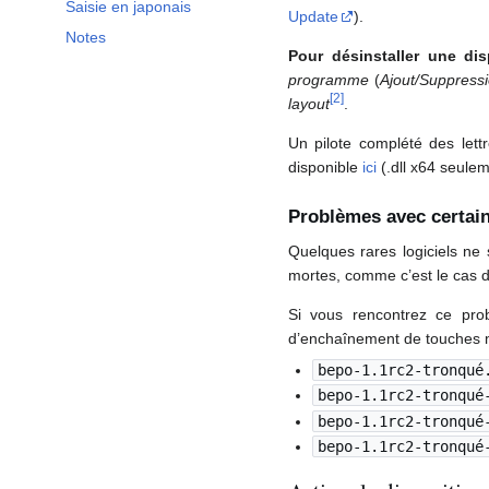
Saisie en japonais
Update
).
Notes
Pour désinstaller une dis
programme
(
Ajout/Suppres
[
2
]
layout
.
Un pilote complété des lett
disponible
ici
(.dll x64 seulem
Problèmes avec certain
Quelques rares logiciels ne
mortes, comme c’est le cas d
Si vous rencontrez ce pro
d’enchaînement de touches 
bepo-1.1rc2-tronqué
bepo-1.1rc2-tronqué
bepo-1.1rc2-tronqué
bepo-1.1rc2-tronqué