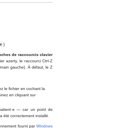
e
)
ches de raccourcis clavier
r azerty, le raccourci Ctrl-Z
 main gauche). À défaut, le Z
z le fichier en cochant la
minez en cliquant sur
 patient·e — car un point de
a été correctement installé.
ciennement fourni par
Windows