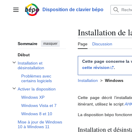
Aller
au
Disposition de clavier bépo
Menu principal
contenu
Installation de 
Sommaire
masquer
Page
Discussion
Début
Cette page concerne la v
Installation et
Afficher / masquer la sous-section Installation et désinstallation
cette révision
.
désinstallation
Problèmes avec
Installation
>
Windows
certains logiciels
Activer la disposition
Afficher / masquer la sous-section Activer la disposition
Windows XP
Cette page décrit l’installa
itinérant, utilisez le script
AH
Windows Vista et 7
Windows 8 et 10
La disposition bépo fonction
Mise à jour de Windows
10 à Windows 11
Installation et désinst