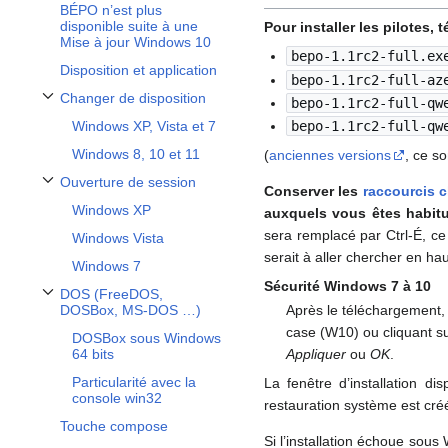
BÉPO n’est plus
disponible suite à une
Pour installer les pilotes, 
Mise à jour Windows 10
bepo-1.1rc2-full.ex
Disposition et application
bepo-1.1rc2-full-az
Changer de disposition
bepo-1.1rc2-full-qw
Afficher / masquer la sous-section Changer de disposition
Windows XP, Vista et 7
bepo-1.1rc2-full-qw
Windows 8, 10 et 11
(
anciennes versions
, ce s
Ouverture de session
Conserver les
raccourcis c
Afficher / masquer la sous-section Ouverture de session
Windows XP
auxquels vous êtes habitu
sera remplacé par Ctrl-É, ce
Windows Vista
serait à aller chercher en hau
Windows 7
Sécurité Windows 7 à 10
DOS (FreeDOS,
Afficher / masquer la sous-section DOS (FreeDOS, DOSBox, MS-DOS …)
Après le téléchargement
DOSBox, MS-DOS …)
case (W10) ou cliquant s
DOSBox sous Windows
Appliquer
ou
OK
.
64 bits
Particularité avec la
La fenêtre d’installation d
console win32
restauration système est créé
Touche compose
Si l’installation échoue sous