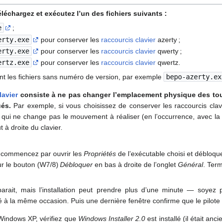
téléchargez et exécutez l’un des fichiers suivants :
e
;
erty.exe
pour conserver les
raccourcis clavier
azerty ;
erty.exe
pour conserver les
raccourcis clavier
qwerty ;
ertz.exe
pour conserver les
raccourcis clavier
qwertz.
ont les fichiers sans numéro de version, par exemple
bepo-azerty.ex
lavier
consiste à ne pas changer l’emplacement physique des tou
és.
Par exemple, si vous choisissez de conserver les raccourcis clavie
 qui ne change pas le mouvement à réaliser (en l’occurrence, avec la
t à droite du clavier.
, commencez par ouvrir les
Propriétés
de l’exécutable choisi et débloque
ur le bouton (W7/8)
Débloquer
en bas à droite de l’onglet
Général
. Ter
isparait, mais l’installation peut prendre plus d’une minute — soyez
 à la même occasion. Puis une dernière fenêtre confirme que le pilote 
 Windows XP, vérifiez que
Windows Installer 2.0
est installé (il était an