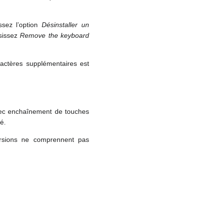
ssez l’option
Désinstaller un
isissez
Remove the keyboard
ractères supplémentaires est
avec enchaînement de touches
é.
ersions ne comprennent pas