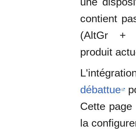
une disposi
contient pa
(AltGr + 
produit act
L'intégrati
débattue
po
Cette page 
la configure