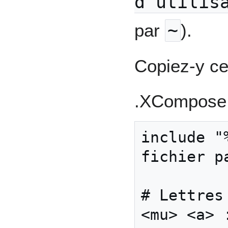
d'utilis
par
~
).
Copiez-y ce
.XCompose
include "
fichier pa
# Lettres 
<mu> <a> 