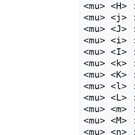
<mu> <H> 
<mu> <j> 
<mu> <J> 
<mu> <i> 
<mu> <I> 
<mu> <k> 
<mu> <K> 
<mu> <l> 
<mu> <L> 
<mu> <m> 
<mu> <M> 
<mu> <n> 