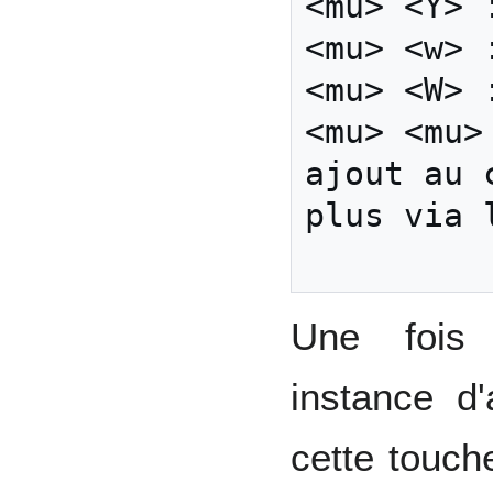
<mu> <Y> 
<mu> <w> 
<mu> <W> 
<mu> <mu>
ajout au 
plus via 
Une fois 
instance d'a
cette touch