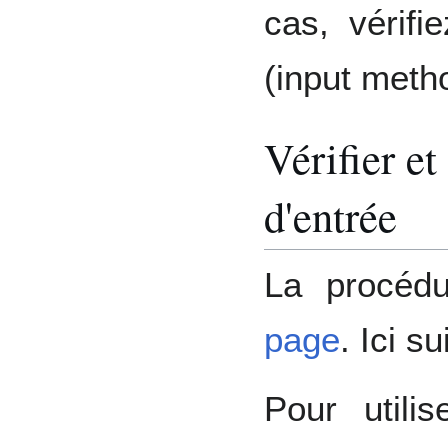
cas, vérifi
(input meth
Vérifier e
d'entrée
La procéd
page
. Ici s
Pour utili