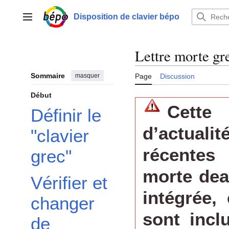
Aller
au
Disposition de clavier bépo
Menu principal
contenu
Lettre morte gr
Sommaire
masquer
Page
Discussion
Début
Cett
Définir le
d’actual
"clavier
récentes
grec"
morte dea
Vérifier et
intégrée,
changer
sont incl
de