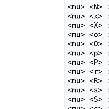
<mu> <N> 
<mu> <x> 
<mu> <X> 
<mu> <o> 
<mu> <O> 
<mu> <p> 
<mu> <P> 
<mu> <r> 
<mu> <R> 
<mu> <s> 
<mu> <S> 
<mu> <c> :