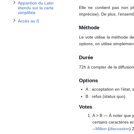
Apparition du Latin
Elle ne contient pas non pl
étendu sur la carte
simplifiée
imprécise). De plus, l’ensem
Accès au ß
Méthode
Le vote utilise la méthode d
options, on utilise simplemen
Durée
72h à compter de la diffusio
Options
A : acceptation en l’état,
B : refus (status quo).
Votes
A > B — À noter que j
certains caractères en
--
Milton
(
discussion
) 