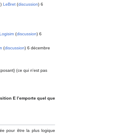
n)
LeBret
(
discussion
) 6
Logisim
(
discussion
) 6
on
(
discussion
) 6 décembre
xposant} (ce qui n'est pas
sition E l’emporte quel que
iée pour être la plus logique