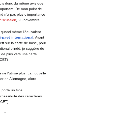
e suis donc du même avis que
mportant. De mon point de
and n’a pas plus d’importance
discussion
) 26 novembre
te quand même l’équivalent
i-pavé international
. Avant
zett sur la carte de base, pour
ational blindé, je suggère de
s de plus vers une carte
(CET)
ne l’utilise plus. La nouvelle
ler en Allemagne, alors
porte un tilde.
accessibilité des caractères
(CET)