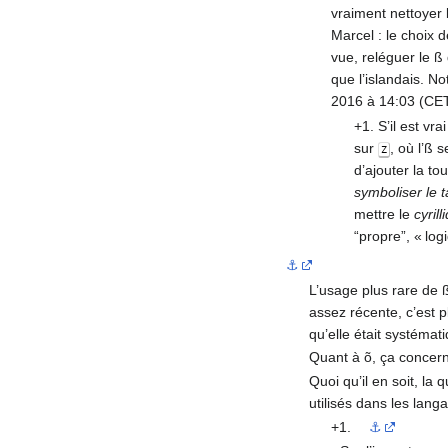
vraiment nettoyer 
Marcel : le choix d
vue, reléguer le ß
que l’islandais. N
2016 à 14:03 (CE
+1. S’il est vr
sur
, où l’ß 
Z
d’ajouter la t
symboliser le 
mettre le
cyrill
“propre”, « log
⚓
L’usage plus rare de ß
assez récente, c’est 
qu’elle était systéma
Quant à õ, ça concerne
Quoi qu’il en soit, la 
utilisés dans les lang
+1.
⚓