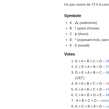
Un peu moins de 72 h à compt
Symbole
A : ⁂ (astérisme)
B : ⸮ (point d’ironie)
C : þ (thorn)
D : ³ (exposant trois, par
E : ß (eszett)
Votes
E > A > B > C > D --
M
C > E > A > B > D --
F
D > E > A > B > C --
M
(CET)
E > A > B > C > D --
S
E = A > B = C > D --
F
C > A > B > D > E --
M
A > B > C > D --
nemol
E > C > B = A > D --
L