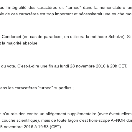
us l’intégralité des caractères dit “turned” dans la nomenclature u
ble de ces caractères est trop important et nécessiterait une touche mo
e Condorcet (en cas de paradoxe, on utilisera la méthode Schulze). S
t la majorité absolue.
n du vote. C’est-à-dire une fin au lundi 28 novembre 2016 à 20h CET.
 sans les caracatères “turned” superflus ;
e n’aurais rien contre un allégement supplémentaire (avec éventuell
 couche scientifique), mais de toute façon c’est hors-
scope
AFNOR donc
25 novembre 2016 à 19:53 (CET)