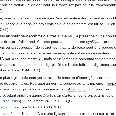
but de définir un clavier pour la France (et pas pour la francophoni
T)
 mais la position proposée pour l’esztett reste extrêmement accessibl
en France que dans les pays voisins que ce caractère est utilisé… Bien à
(CET)
as en soulignant (comme d’autres sur la ML) la présence d’une popu
ais étudiant l’allemand. Comme pour la touche morte
cyrillique
, l’argume
sens où la suppression de l’eszett de la carte de base peut être perç
e vocabulaire face à cette remise en question d’un des essentiels du 
 l’ß par la touche morte
, mais actuellement je recommande de placer 
ë
s pas sur l’
(utile pour le '$'), plutôt sur l’autre lettre du digramme s
S
mbre 2016 à 10:44 (CET)
ela plus logique de nettoyer la carte de base, et d’homogénéiser ce poin
me des anomalies. Pourquoi un germanophone aurait simplement
AltG
s rare), alors qu’un hispanophone aurait
+
+
pour produire un 
AltGr
n
o
rocédant ainsi, on gagne à la fois en clarté, en cohérence, ainsi qu’en
o
(
discussion
) 26 novembre 2016 à 13:33 (CET)
on
) 26 novembre 2016 à 13:58 (CET)
 diacritée tandis que le ß est une ligature (comme œ, qui est sur la cart