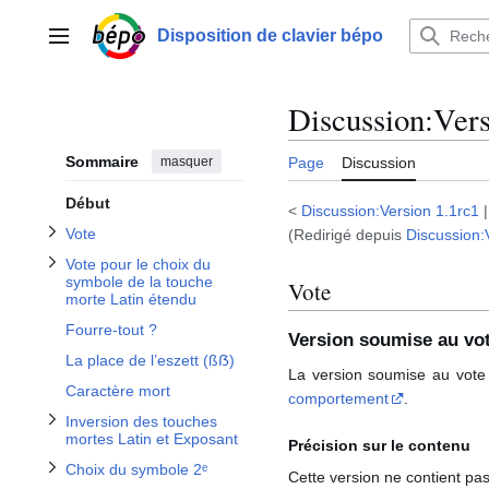
Afficher / masquer la sous-section Inversion des touches mortes Latin et Exposant
Aller
au
Afficher / masquer la sous-section Vote
Disposition de clavier bépo
Afficher / masquer la sous-section Apparition du Latin étendu sur la carte simplifiée
Menu principal
contenu
Discussion
:
Vers
Sommaire
masquer
Page
Discussion
Afficher / masquer la sous-section Choix du symbole 2ᵉ
Début
<
Discussion:Version 1.1rc1
Vote
(Redirigé depuis
Discussion:
Vote pour le choix du
symbole de la touche
Vote
morte Latin étendu
Afficher / masquer la sous-section Accès au ß
Fourre-tout ?
Version soumise au vo
La place de l’eszett (ßẞ)
La version soumise au vote
Caractère mort
comportement
.
Inversion des touches
mortes Latin et Exposant
Précision sur le contenu
Choix du symbole 2ᵉ
Cette version ne contient pas