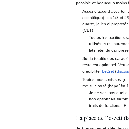
possible et beaucoup moins f
Assez d’accord avec toi.
scientifique), les 1/3 et 2
quarte, je les ai proposés
(CET)
Toutes les positions 
utilisés et est sureme
latin étendu car prése
Sur la totalité des caract
reste est optionnel. Veut
crédibilité.
LeBret
(
discus
Toutes mes confuses, je n’
me suis basé (bépo2fm 1
Je ne sais pas quel es
non optionnels seront 
traits de fractions. :P -
La place de l’eszett (
Je trouve regrettable de co