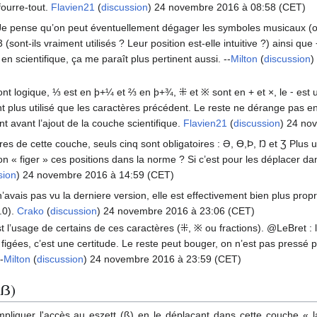
ourre-tout.
Flavien21
(
discussion
) 24 novembre 2016 à 08:58 (CET)
 Je pense qu’on peut éventuellement dégager les symboles musicaux (ou
/3 (sont-ils vraiment utilisés ? Leur position est-elle intuitive ?) ainsi qu
 en scientifique, ça me paraît plus pertinent aussi. --
Milton
(
discussion
)
sont logique, ⅓ est en þ+¼ et ⅔ en þ+¾, ⁜ et ※ sont en + et ×, le ⁃ est
nt plus utilisé que les caractères précédent. Le reste ne dérange pas en s
nt avant l’ajout de la couche scientifique.
Flavien21
(
discussion
) 24 no
ères de cette couche, seuls cinq sont obligatoires : Ə, ϴ,Þ, Ŋ et Ʒ Plus u
-on « figer » ces positions dans la norme ? Si c’est pour les déplacer d
sion
) 24 novembre 2016 à 14:59 (CET)
avais pas vu la derniere version, elle est effectivement bien plus propr
.0).
Crako
(
discussion
) 24 novembre 2016 à 23:06 (CET)
t l’usage de certains de ces caractères (⁜, ※ ou fractions). @LeBret : 
figées, c’est une certitude. Le reste peut bouger, on n’est pas pressé 
-
Milton
(
discussion
) 24 novembre 2016 à 23:59 (CET)
ßẞ)
mpliquer l'accès au eszett (ß) en le déplaçant dans cette couche « l