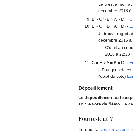
Le ß est à mon avi
décembre 2016 à 
E > C > B > A > D --
C
E > C = B = A = D --
L
Je trouve regrettab
décembre 2016 à 
C’était au cour
2016 à 22:23 
C = E > A = B = D --
E
þ Pour plus de coh
l'objet du vote)
Eu
Dépouillement
Le dépouillement est susp
soit le vote de Némo.
Le dép
Fourre-tout ?
En quoi la
version actuelle
e