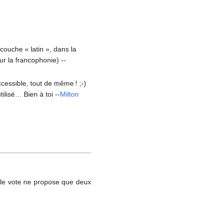
couche « latin », dans la
r la francophonie) --
cessible, tout de même ! ;-)
ilisé… Bien à toi --
Milton
i le vote ne propose que deux