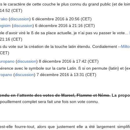
s le caractère de cette couche le plus connu du grand public (et de loi
14:52 (CET)
rako
(
discussion
) 6 décembre 2016 à 20:56 (CET)
ogisim
(
discussion
) 6 décembre 2016 à 21:16 (CET)
le d'avoir viré le ß de sa place actuelle, je n'ai pas vu passer le vote...
21:16 (CET)
s du vote sur la création de la touche latin étendu. Cordialement --
Milt
(CET)
uropano
(
discussion
) 8 décembre 2016 à 17:42 (CET)
érence avec le symbole sur la carte Latin. ß si on permute {latin} et {e
ropano
(
discussion
) 7 décembre 2016 à 13:31 (CET)
endu en l’attente des votes de Marcel, Flamme et Némo.
La propo
ouillement complet sera fait une fois son vote connu.
st-elle fourre-tout, alors que justement elle a été largement simplif