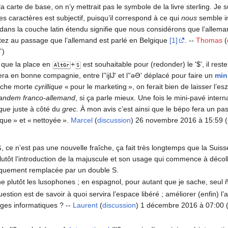
la carte de base, on n’y mettrait pas le symbole de la livre sterling. J
es caractères est subjectif, puisqu’il correspond à ce qui
nous
semble i
 dans la couche latin étendu signifie que nous considérons que l’allem
otez au passage que l’allemand est parlé en Belgique
[1]
. --
Thomas
(
T)
ai que la place en
+
est souhaitable pour (redonder) le '$', il res
AltGr
S
sera en bonne compagnie, entre l’'ĳĲ' et l’'əƏ' déplacé pour faire un
min
ouche morte
cyrillique
« pour le marketing », on ferait bien de laisser l’es
tandem franco-allemand
, si ça parle mieux. Une fois le mini-pavé intern
ique
juste à côté du
grec
. À mon avis c’est ainsi que le bépo fera un pa
ique » et « nettoyée ».
Marcel
(
discussion
) 26 novembre 2016 à 15:59 
, ce n’est pas une nouvelle fraîche, ça fait très longtemps que la Suisse 
plutôt l’introduction de la majuscule et son usage qui commence à décol
tiquement remplacée par un double S.
 plutôt les lusophones ; en espagnol, pour autant que je sache, seul ñ 
question est de savoir à quoi servira l’espace libéré ; améliorer (enfin) l’
ages informatiques ? --
Laurent
(
discussion
) 1 décembre 2016 à 07:00 