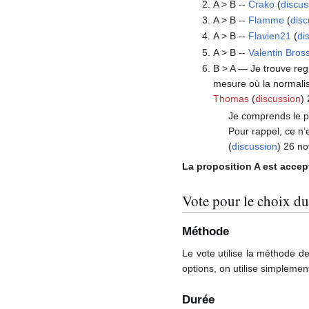
A > B --
Crako
(
discus
A > B --
Flamme
(
disc
A > B --
Flavien21
(
di
A > B --
Valentin Bros
B > A — Je trouve regr
mesure où la normalis
Thomas
(
discussion
)
Je comprends le pr
Pour rappel, ce n’
(
discussion
) 26 n
La proposition A est accep
Vote pour le choix d
Méthode
Le vote utilise la méthode d
options, on utilise simplemen
Durée