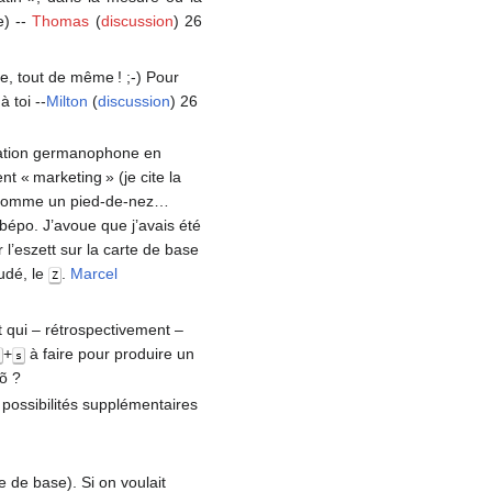
e) --
Thomas
(
discussion
) 26
e, tout de même ! ;-) Pour
 toi --
Milton
(
discussion
) 26
lation germanophone en
nt « marketing » (je cite la
ue comme un pied-de-nez…
bépo. J’avoue que j’avais été
l’eszett sur la carte de base
oudé, le
.
Marcel
Z
t qui – rétrospectivement –
+
à faire pour produire un
r
s
õ ?
 possibilités supplémentaires
e de base). Si on voulait