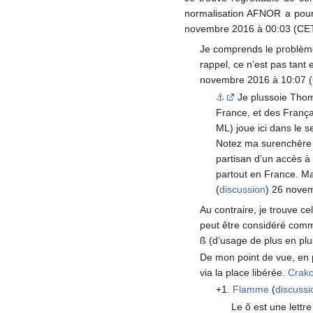
normalisation AFNOR a pour 
novembre 2016 à 00:03 (CE
Je comprends le problème,
rappel, ce n’est pas tant 
novembre 2016 à 10:07 
⚓
Je plussoie Thom
France, et des Franç
ML) joue ici dans le 
Notez ma surenchère d
partisan d’un accès à
partout en France. Mai
(
discussion
) 26 nove
Au contraire, je trouve c
peut être considéré com
ß (d’usage de plus en plu
De mon point de vue, en p
via la place libérée.
Crak
+1.
Flamme
(
discussi
Le õ est une lettre