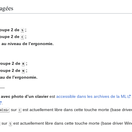
sagées
roupe 2 de
;
S
roupe 2 de
;
C
I au niveau de l’ergonomie.
groupe 2 de
;
R
groupe 2 de
;
N
eau de l’ergonomie.
__
t
avec photo d’un clavier
est
accessible dans les archives de la ML
.
sur
est actuellement libre dans cette touche morte (base dr
AltGr
C
sur
est actuellement libre dans cette touche morte (base driver 
S