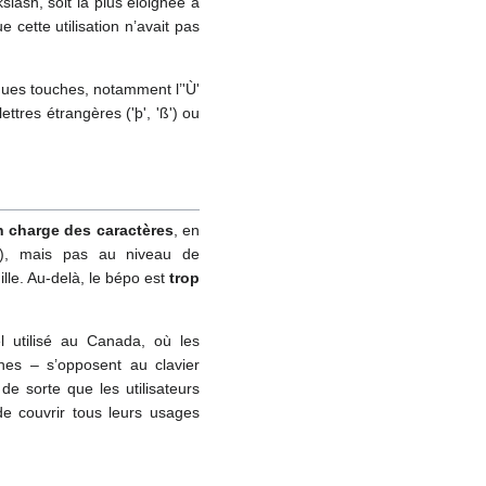
slash, soit la plus éloignée à
 cette utilisation n’avait pas
lques touches, notamment l’'Ù'
ettres étrangères ('þ', 'ß') ou
n charge des caractères
, en
nt), mais pas au niveau de
ille. Au-delà, le bépo est
trop
l utilisé au Canada, où les
nes – s’opposent au clavier
e sorte que les utilisateurs
de couvrir tous leurs usages