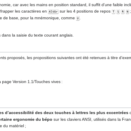
nomie, car avec les mains en position standard, il suffit d’une faible inc
 frapper les caractères en
sur les 4 positions de repos
AltGr
T
S
R
N
lettre de base, pour la mnémonique, comme
.
Ù
és dans la saisie du texte courant anglais.
ts proposés, les propositions suivantes ont été retenues à titre d’exem
la page Version 1.1/Touches vives :
s d’accessibilité des deux touches à lettres les plus excentrées
d
ertaine ergonomie du bépo
sur les claviers ANSI, utilisés dans la Fra
 du matériel ;