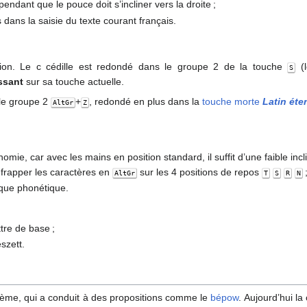
endant que le pouce doit s’incliner vers la droite ;
és dans la saisie du texte courant français.
tion. Le c cédille est redondé dans le groupe 2 de la touche
(l
S
issant
sur sa touche actuelle.
 le groupe 2
+
, redondé en plus dans la
touche morte
Latin éte
AltGr
Z
nomie, car avec les mains en position standard, il suffit d’une faible inc
 frapper les caractères en
sur les 4 positions de repos
AltGr
T
S
R
N
que phonétique.
ttre de base ;
eszett.
lème, qui a conduit à des propositions comme le
bépow
. Aujourd’hui la