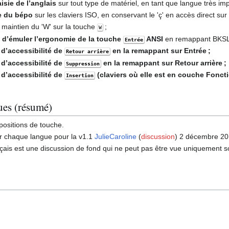
isie de l’anglais
sur tout type de matériel, en tant que langue très imp
e du bépo
sur les claviers ISO, en conservant le 'ç' en accès direct sur
 maintien du 'W' sur la touche
;
W
é d’émuler l’ergonomie de la touche
ANSI
en remappant BKSL 
Entrée
d’accessibilité de
en la remappant sur Entrée ;
Retour arrière
d’accessibilité de
en la remappant sur Retour arrière ;
Suppression
d’accessibilité de
(claviers où elle est en couche Fonct
Insertion
ques (résumé)
positions de touche.
ur chaque langue pour la v1.1
JulieCaroline
(
discussion
) 2 décembre 20
nçais est une discussion de fond qui ne peut pas être vue uniquement sou