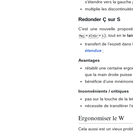
s’étendre vers la gauche p
multiplie les discontinuit
Redonder Ç sur S
C’est une nouvelle proposi
+
+
), tout en le
la
Maj
AltGr
S
transfert de l’eszett dans
étendue
;
Avantages
rétablit une certaine ergo
que la main droite puisse
bénéficie d’une mnémoni
Inconvénients / critiques
pas sur la touche de la le
nécessite de transférer l’
Ergonomiser le W
Cela aussi est un vieux prob