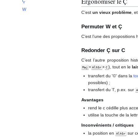
Ergonomiser le Ç
Ç
W
C’est
un vieux problème
, e
Permuter W et Ç
C’est l’une des propositions h
Redonder Ç sur C
C’est l’autre proposition h
+
+
), tout en le
la
Maj
AltGr
C
transfert du '©' dans la
t
possibles) ;
transfert du 'ſ', p.ex. sur
Avantages
rend le c cédille plus acce
utilise la touche de la 
Inconvénients / critiques
la position en
sur c
AltGr