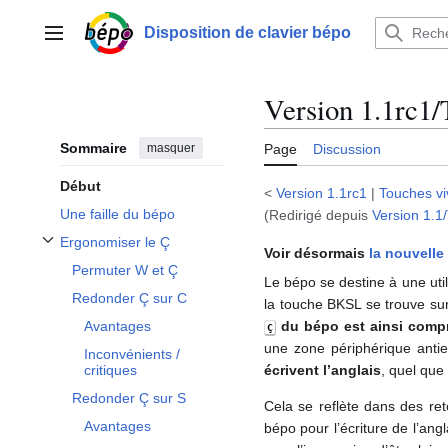
Aller
au
Disposition de clavier bépo
Menu principal
contenu
Version 1.1rc1/
Sommaire
masquer
Page
Discussion
Début
<
Version 1.1rc1
|
Touches vi
Une faille du bépo
(Redirigé depuis
Version 1.1
Ergonomiser le Ç
Voir désormais
la nouvelle
Afficher / masquer la sous-section Ergonomiser le Ç
Permuter W et Ç
Le bépo se destine à une util
Redonder Ç sur C
la touche BKSL se trouve su
du bépo est ainsi comp
Avantages
Ç
une zone périphérique anti
Inconvénients /
écrivent l’anglais
, quel que
critiques
Redonder Ç sur S
Cela se reflète dans des re
Avantages
bépo pour l’écriture de l’ang