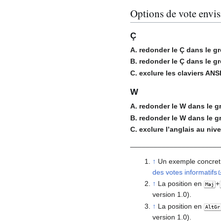
Options de vote envi
Ç
A. redonder le Ç dans le g
B. redonder le Ç dans le g
C. exclure les claviers ANS
W
A. redonder le W dans le 
B. redonder le W dans le 
C. exclure l’anglais au niv
_______________________
↑
Un exemple concre
des votes informatifs
↑
La position en
+
Maj
version 1.0).
↑
La position en
AltGr
version 1.0).