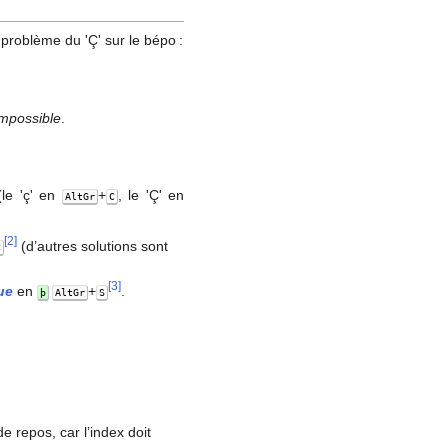
 problème du 'Ç' sur le bépo :
impossible
.
le 'ç' en
+
, le 'Ç' en
AltGr
C
[
2
]
(d’autres solutions sont
C
[
3
]
ue
en
+
.
þ
AltGr
S
 repos, car l’index doit