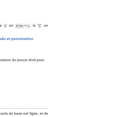
e 'ç' en
+
, le 'Ç' en
AltGr
S
ndu et ponctuation
linaison du pouce droit pour
;
 carte de base est figée, et de