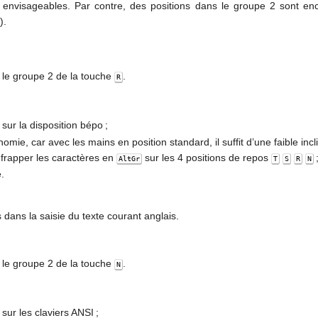
us envisageables. Par contre, des positions dans le groupe 2 sont en
).
s le groupe 2 de la touche
.
R
sur la disposition bépo ;
nomie, car avec les mains en position standard, il suffit d’une faible inc
 frapper les caractères en
sur les 4 positions de repos
AltGr
T
S
R
N
.
és dans la saisie du texte courant anglais.
s le groupe 2 de la touche
.
N
sur les claviers ANSI ;