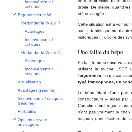
on a l’impression d’être lais
Inconvénients /
critiques
droite. De même, quand les ut
été envisagée…
Ergonomiser le W
Afficher / masquer la sous-section Ergonomiser le W
Redonder le W sur R
Cette situation est à voir su
sur
, tandis que sur d’autr
Avantages
U
historiques ('ſ'), voire des sy
Inconvénients /
critiques
Une faille du bépo
Redonder le W sur N
Avantages
En fait, le bépo observe la
c
utilisant la touche LSGT 
Inconvénients /
critiques
l’
ergonomie
, ce qui consiste
typé francophone, un conc
Visualisation
Avantages (résumé)
Le bépo étant d’une part c
Inconvénients / critiques
constructeurs – aidés par 
(résumé)
Canadien multilingue stand
Portabilité
n’ont pas vraiment le choix
majeurs, dont l’écriture de l’a
Options de vote
Afficher / masquer la sous-section Options de vote envisagées
envisagées