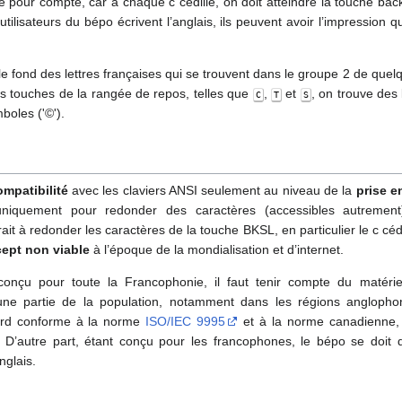
sé pour compte, car à chaque c cédille, on doit atteindre la touche back
ilisateurs du bépo écrivent l’anglais, ils peuvent avoir l’impression que
r le fond des lettres françaises qui se trouvent dans le groupe 2 de que
es touches de la rangée de repos, telles que
,
et
, on trouve des l
C
T
S
mboles ('©').
ompatibilité
avec les claviers ANSI seulement au niveau de la
prise e
uniquement pour redonder des caractères (accessibles autreme
rait à redonder les caractères de la touche BKSL, en particulier le c céd
ept non viable
à l’époque de la mondialisation et d’internet.
onçu pour toute la Francophonie, il faut tenir compte du matérie
une partie de la population, notamment dans les régions anglopho
ard conforme à la norme
ISO/IEC 9995
et à la norme canadienne, d
. D’autre part, étant conçu pour les francophones, le bépo se doit 
nglais.