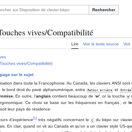
Rechercher
Touches vives/Compatibilité
Lire
Voir le texte source
Voir 
ves
/Touches vives/Compatibilité
)
 page sur le sujet
isation dans toute la Francophonie. Au Canada, les claviers ANSI sont m
r le bord droit du pavé alphanumérique, entre
et
Retour arrière
Entrée
romise.
En outre, l’
anglais
contient beaucoup de '
w'
, or la touche
e
W
ergonomique. Ce choix se base sur les fréquences en français ; or
l
 soit leur pays de résidence.
[
1
]
tours d’expérience
très négatifs concernant le
du bépo sur clavier
Ç
lais. En clair, quand on vit au Canada et qu’on a un clavier style US-