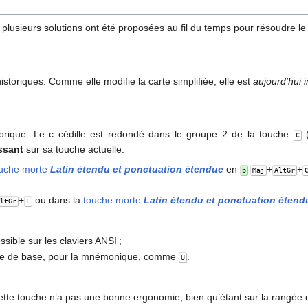
t plusieurs solutions ont été proposées au fil du temps pour résoudre le
istoriques. Comme elle modifie la carte simplifiée, elle est
aujourd’hui 
istorique. Le c cédille est redondé dans le groupe 2 de la touche
(
C
issant
sur sa touche actuelle.
ouche morte
Latin étendu et ponctuation étendue
en
+
+
þ
Maj
AltGr
+
ou dans la
touche morte
Latin étendu et ponctuation étend
AltGr
F
ssible sur les claviers ANSI ;
lettre de base, pour la mnémonique, comme
.
Ù
ette touche n’a pas une bonne ergonomie, bien qu’étant sur la rangée de