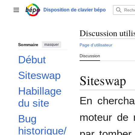
Aller
au
Disposition de clavier bépo
Menu principal
contenu
Discussion utili
Sommaire
masquer
Page d’utilisateur
Discussion
Début
Siteswap
Siteswap
Habillage
En chercha
du site
moteur de r
Bug
historique/
par tomber 