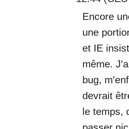
Encore une 
une porti
et IE insis
même. J'ai
bug, m'enf
devrait êt
le temps, d
passer nic