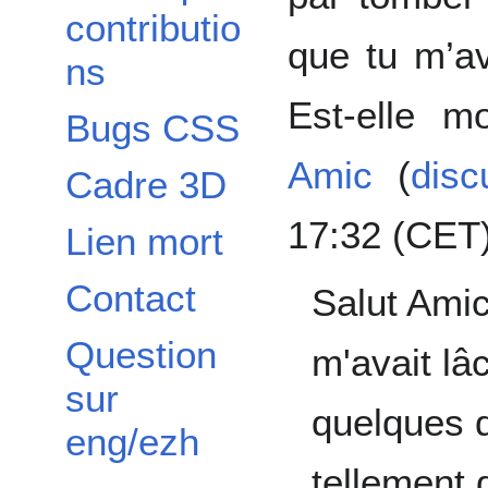
contributio
que tu m’a
ns
Est-elle m
Bugs CSS
Amic
(
disc
Cadre 3D
17:32 (CET
Lien mort
Contact
Salut Amic
Question
m'avait lâ
sur
quelques d
eng/ezh
tellement 