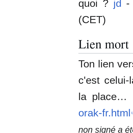
quoi ?
jd
(CET)
Lien mort
Ton lien ver
c'est celui
la place…
orak-fr.html
non signé a é