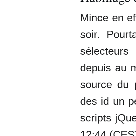
Mince en eff
soir. Pourt
sélecteurs
depuis au m
source du p
des id un p
scripts jQ
12:44 (CES