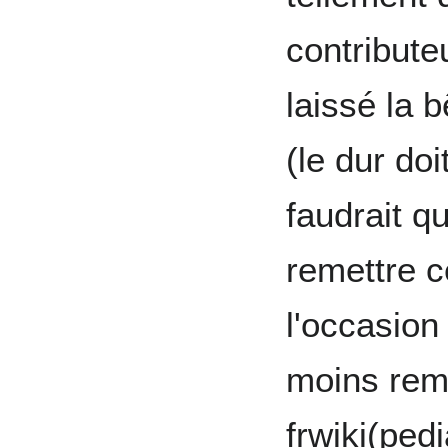
contribute
laissé la 
(le dur doi
faudrait q
remettre c
l'occasion
moins reme
frwiki(pedi