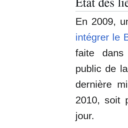
État des li
En 2009, 
intégrer l
faite dan
public de l
dernière m
2010, soit 
jour.