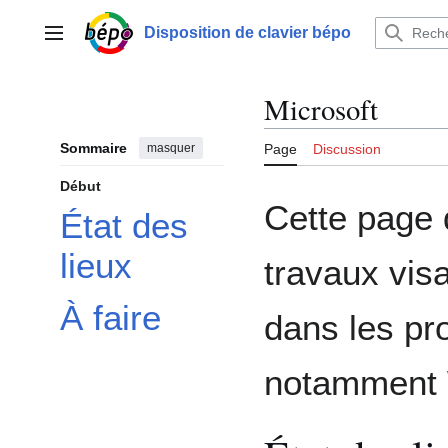
Aller
au
Disposition de clavier bépo
Menu principal
contenu
Microsoft
Sommaire
masquer
Page
Discussion
Début
Cette page 
État des
lieux
travaux vis
À faire
dans les pro
notamment