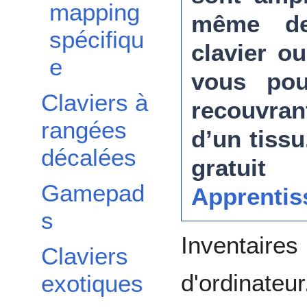
mapping
même de 
spécifiqu
clavier o
e
vous pou
Claviers à
recouvrant
rangées
d’un tissu
décalées
gratui
Gamepad
Apprentis
s
Inventaires
Claviers
d'ordinateur
exotiques