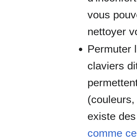
vous pouve
nettoyer vo
Permuter l
claviers d
permetten
(couleurs,
existe de
comme cel