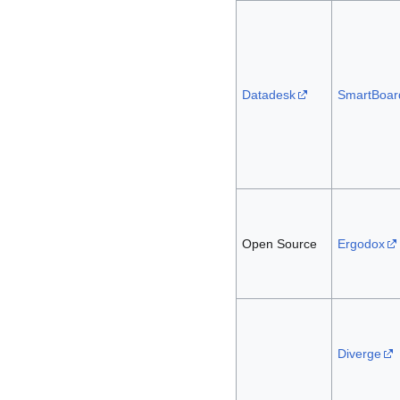
Datadesk
SmartBoar
Open Source
Ergodox
Diverge