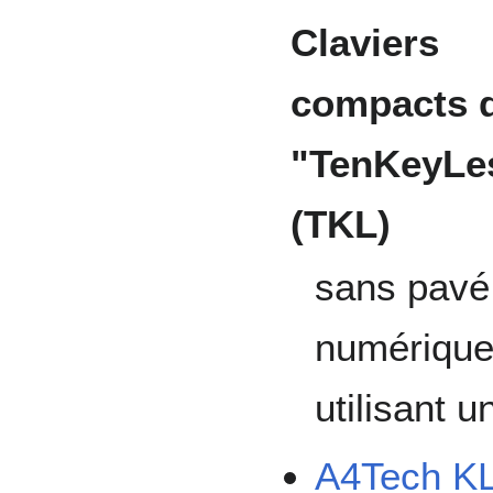
Claviers
compacts d
"TenKeyLe
(TKL)
sans pavé
numérique
utilisant u
A4Tech K