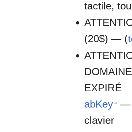
tactile, t
ATTENTI
(20$) — (
ATTENTI
DOMAIN
EXPIRÉ
abKey
—
clavier