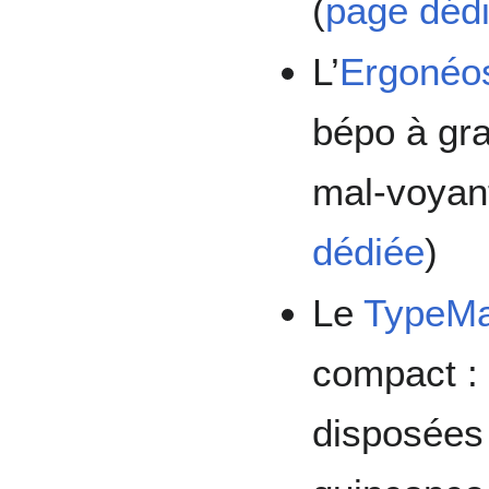
(
page déd
L’
Ergonéo
bépo à gra
mal-voyant
dédiée
)
Le
TypeMa
compact : 
disposées