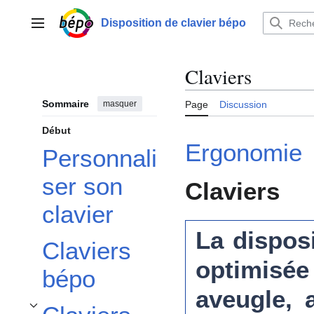
Aller
au
Disposition de clavier bépo
Menu principal
contenu
Claviers
Sommaire
masquer
Page
Discussion
Début
Ergonomie
Personnali
ser son
Claviers
clavier
La dispos
Claviers
optimisé
bépo
aveugle, 
Afficher / masquer la sous-section Claviers en colonnes/orthogonaux