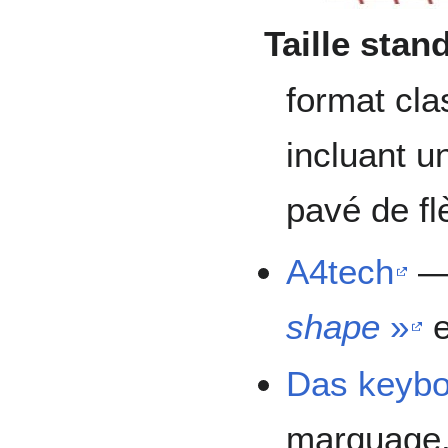
Taille stan
format cl
incluant u
pavé de fl
A4tech
— 
shape
»
e
Das keybo
marquage,