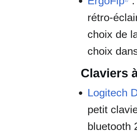
ErgoFip
:
rétro-écla
choix de l
choix dans
Claviers 
Logitech 
petit clavi
bluetooth 