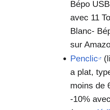
Bépo USB F
avec 11 T
Blanc- Bép
sur Amazo
Penclic
(l
a plat, typ
moins de 
-10% avec