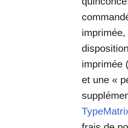
quinconce.
commandé s
imprimée, 
dispositio
imprimée 
et une « 
supplémen
TypeMatri
frais de p