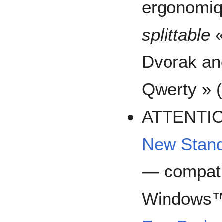
ergonomi
splittable
«
Dvorak an
Qwerty » (
ATTENTI
New Stand
— compati
Windows™