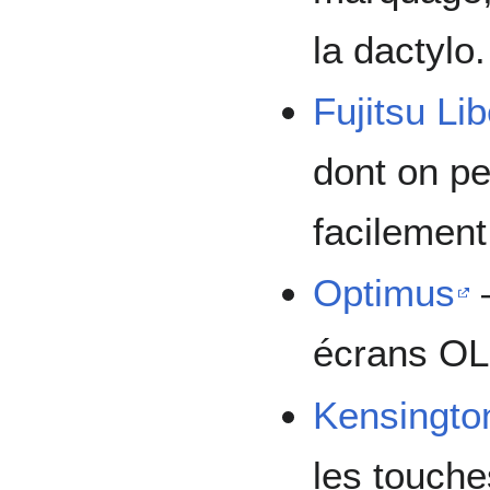
la dactylo.
Fujitsu Li
dont on pe
facilement
Optimus
—
écrans O
Kensingto
les touche