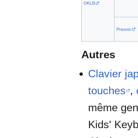
OKLB
Preonic
Autres
Clavier ja
touches
,
même gen
Kids' Key