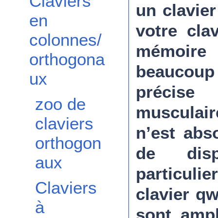
Claviers
un clavie
en
votre cla
colonnes/
mémoire
orthogona
beaucoup
ux
précis
zoo de
musculai
claviers
n’est abs
orthogon
de disp
aux
particuli
Claviers
clavier q
à
sont ampl