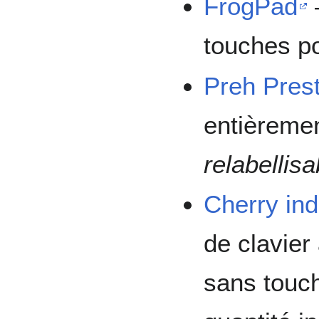
FrogPad
touches p
Preh Prest
entièreme
relabellisa
Cherry ind
de clavier
sans touch