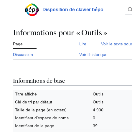
Aller
au
Disposition de clavier bépo
Menu principal
contenu
Informations pour « Outils »
Page
Lire
Voir le texte sou
Discussion
Voir l’historique
Informations de base
Titre affiché
Outils
Clé de tri par défaut
Outils
Taille de la page (en octets)
4 900
Identifiant dʼespace de noms
0
Identifiant de la page
39