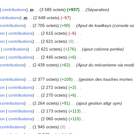
contributions
m
3 585 octets
+937
Séparation
ntributions
m
2 648 octets
−57
contributions
2 705 octets
+90
Ajout de loadkeys (console so
ion
contributions
2 615 octets
−6
ion
contributions
2 621 octets
0
contributions
2 621 octets
+176
ajout colonne portée
ion
contributions
2 445 octets
+6
contributions
2 439 octets
+62
Ajout du mécanisme via modif
contributions
2 377 octets
+105
gestion des touches mortes
ion
contributions
2 272 octets
+2
ion
contributions
2 270 octets
+6
contributions
2 264 octets
+91
ajout gestion altgr sym
ion
contributions
2 173 octets
+113
ion
contributions
2 060 octets
+115
contributions
1 945 octets
0