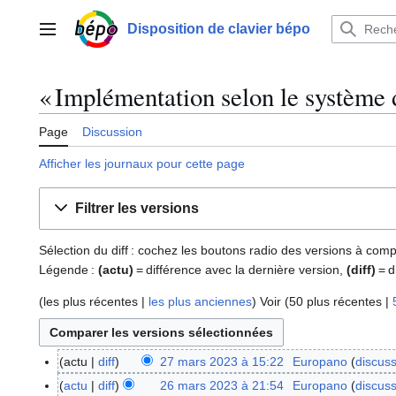
Aller
au
Disposition de clavier bépo
Menu principal
contenu
« Implémentation selon le système d'
Page
Discussion
Afficher les journaux pour cette page
Filtrer les versions
Sélection du diff : cochez les boutons radio des versions à com
Légende :
(actu)
= différence avec la dernière version,
(diff)
= d
(
les plus récentes
|
les plus anciennes
) Voir (
50 plus récentes
|
actu
diff
27 mars 2023 à 15:22
Europano
discus
2
7
actu
diff
26 mars 2023 à 21:54
Europano
discus
2