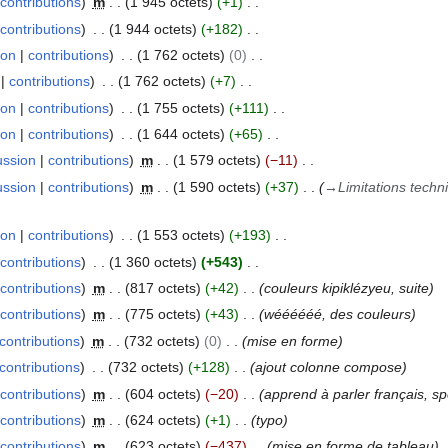
contributions
m
1 945 octets
+1
contributions
1 944 octets
+182
ion
contributions
1 762 octets
0
contributions
1 762 octets
+7
ion
contributions
1 755 octets
+111
ion
contributions
1 644 octets
+65
ussion
contributions
m
1 579 octets
−11
ussion
contributions
m
1 590 octets
+37
→
Limitations techn
ion
contributions
1 553 octets
+193
contributions
1 360 octets
+543
contributions
m
817 octets
+42
couleurs kipiklézyeu, suite
contributions
m
775 octets
+43
wéééééé, des couleurs
contributions
m
732 octets
0
mise en forme
contributions
732 octets
+128
ajout colonne compose
contributions
m
604 octets
−20
apprend à parler français, s
contributions
m
624 octets
+1
typo
contributions
m
623 octets
−437
mise en forme de tableau