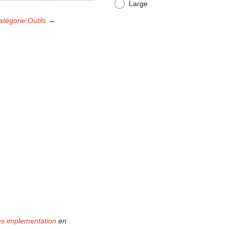
Large
atégorie:Outils
→
es implementation
en