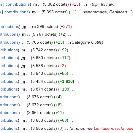
on
contributions
m
5 382 octets
−13
→
top
:
fix nav
n
contributions
m
5 395 octets
−1
renommage, Replaced:
C
ntributions
m
5 396 octets
−371
tributions
m
5 767 octets
+2
tributions
5 765 octets
+23
Catégorie Outils
tributions
m
5 742 octets
+92
tributions
m
5 650 octets
+112
tributions
m
5 538 octets
−2
tributions
m
5 540 octets
+56
tributions
m
5 484 octets
+1 610
tributions
m
3 874 octets
+198
tributions
3 676 octets
+4
tributions
3 672 octets
+8
tributions
3 664 octets
+11
tributions
m
3 653 octets
+68
tributions
m
3 585 octets
0
a renommé
Limitations techniqu