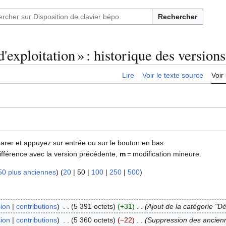
Rechercher
exploitation » : historique des versions
Lire
Voir le texte source
Voir 
parer et appuyez sur entrée ou sur le bouton en bas.
ifférence avec la version précédente,
m
= modification mineure.
50 plus anciennes
) (
20
|
50
|
100
|
250
|
500
)
sion
contributions
5 391 octets
+31
Ajout de la catégorie "
sion
contributions
5 360 octets
−22
Suppression des ancien