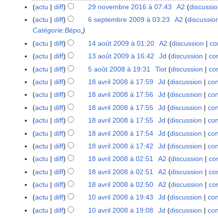
m
6
actu
diff
29 novembre 2016 à 07:43
A2
discussi
2
a
m
9
actu
diff
6 septembre 2009 à 03:23
A2
discussio
6
r
a
n
Catégorie:Bépo
,
s
s
r
o
e
actu
diff
14 août 2009 à 01:20
A2
discussion
co
1
2
s
v
p
A
4
actu
diff
13 août 2009 à 16:42
Jd
discussion
con
1
0
2
e
t
u
a
A
3
2
actu
diff
5 août 2008 à 19:31
Tiot
discussion
con
5
0
m
e
c
o
u
a
3
a
2
actu
diff
18 avril 2008 à 17:59
Jd
discussion
con
1
b
m
u
û
c
o
o
3
A
8
r
actu
diff
18 avril 2008 à 17:56
Jd
discussion
con
b
n
t
u
û
û
u
a
e
A
r
r
actu
diff
18 avril 2008 à 17:55
Jd
discussion
con
2
n
t
t
c
v
2
u
e
A
é
0
r
actu
diff
18 avril 2008 à 17:55
Jd
discussion
con
2
2
u
r
0
c
2
u
s
0
A
é
0
actu
diff
18 avril 2008 à 17:54
Jd
discussion
con
0
n
i
1
u
0
c
u
9
u
s
0
A
0
r
actu
diff
18 avril 2008 à 17:42
Jd
discussion
con
l
6
n
0
u
m
c
u
9
u
8
A
é
2
r
actu
diff
18 avril 2008 à 02:51
A2
discussion
con
9
n
é
u
m
c
u
s
0
A
é
r
d
actu
diff
18 avril 2008 à 02:51
A2
discussion
con
n
é
u
c
u
0
u
s
A
é
e
r
d
actu
diff
18 avril 2008 à 02:50
A2
discussion
con
n
u
m
8
c
u
u
s
s
A
é
e
r
actu
diff
10 avril 2008 à 19:43
Jd
discussion
con
1
n
é
u
m
c
u
m
u
s
s
A
é
0
r
d
actu
diff
10 avril 2008 à 19:08
Jd
discussion
con
n
é
u
m
o
c
u
m