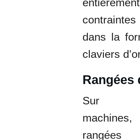
entièreme
contrainte
dans la fo
claviers d’o
Rangées 
Sur 
machines,
rangées