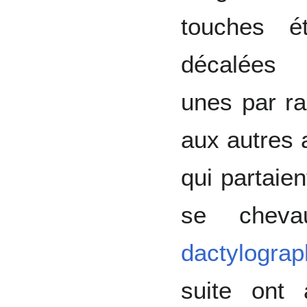
touches ét
décalées
unes par ra
aux autres 
qui partaie
se chev
dactylograp
suite ont 