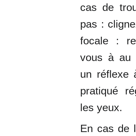
cas de tro
pas : clign
focale : r
vous à au 
un réflexe 
pratiqué r
les yeux.
En cas de l