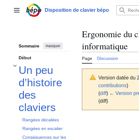
Aller
au
Disposition de clavier bépo
Menu principal
contenu
Ergonomie du cla
informatique
Sommaire
masquer
Début
Page
Discussion
Un peu
Afficher / masquer la sous-section Un peu d’histoire des claviers
Version datée du 
d’histoire
contributions
)
des
(
diff
)
← Version pr
(diff)
claviers
Rangées décalées
Rangées en escalier
Conséquences sur les