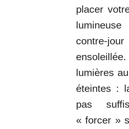
placer votr
lumineuse
contre-j
ensoleill
lumières a
éteintes : 
pas suffi
« forcer » 