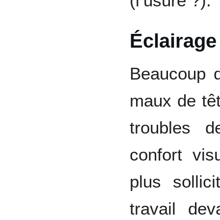
(l’usure ?).
Éclairage
Beaucoup d
maux de têt
troubles d
confort vis
plus solli
travail de