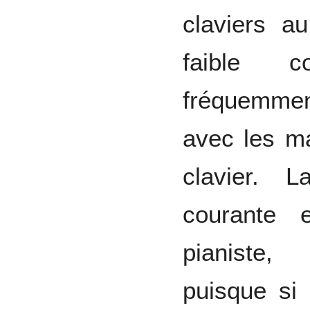
claviers a
faible c
fréquemmen
avec les ma
clavier. 
courante 
pianiste,
puisque si 