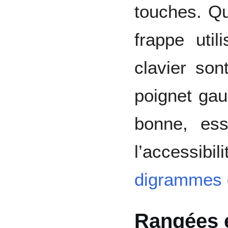
touches. Qu
frappe util
clavier son
poignet gau
bonne, ess
l’accessi
digrammes
Rangées e