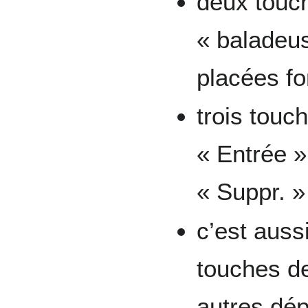
deux touc
« baladeus
placées fo
trois touch
« Entrée »,
« Suppr. »
c’est auss
touches d
autres dép