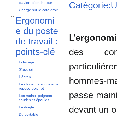
Catégorie:Ut
claviers d’ordinateur
Charge sur le côté droit
Ergonomi
Afficher / masquer la sous-section Ergonomie du poste de travail : points-clé
e du poste
L’
ergonomi
de travail :
points-clé
des cond
Éclairage
particuli
S’asseoir
L’écran
hommes-ma
Le clavier, la souris et le
repose-poignet
passe main
Les mains, poignets,
coudes et épaules
devant un or
Le doigté
Du portable