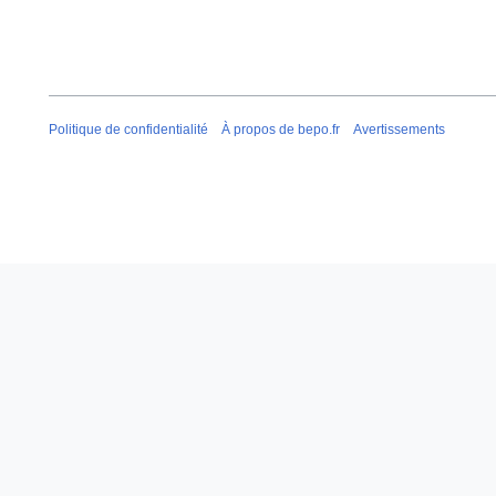
i
f
o
i
n
c
s
a
t
Politique de confidentialité
À propos de bepo.fr
Avertissements
i
o
n
s