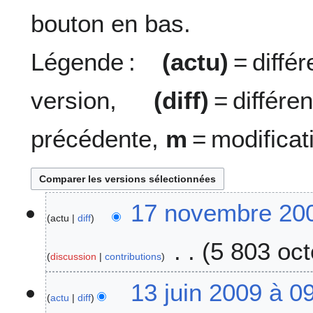
bouton en bas.
Légende :
(actu)
= diff
version,
(diff)
= diffé
précédente,
m
= modificat
1
17 novembre 200
actu
diff
7
n
5 803 oct
o
discussion
contributions
v
A
e
1
13 juin 2009 à 0
u
m
actu
diff
3
c
b