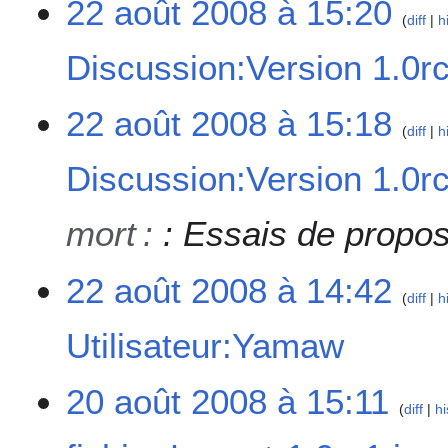
22 août 2008 à 15:20
u
s
a
diff
h
m
t
é
i
Discussion:Version 1.0r
d
o
e
n
A
22 août 2008 à 15:18
s
s
u
diff
h
m
c
o
Discussion:Version 1.0r
u
d
n
i
r
mort
:
: Essais de propos
f
é
i
s
c
22 août 2008 à 14:42
u
a
diff
h
m
t
é
i
Utilisateur:Yamaw
d
o
e
n
A
2
20 août 2008 à 15:11
s
s
u
diff
hi
0
m
c
a
o