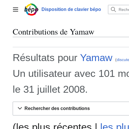
Aller
au
Disposition de clavier bépo
Menu principal
contenu
Contributions de Yamaw
Résultats pour
Yamaw
discut
Un utilisateur avec 101 m
le 31 juillet 2008.
Rechercher des contributions
(
les plus récentes
|
les pl