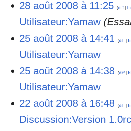
28 août 2008 à 11:25
a
d
d
diff
hi
t
i
e
i
f
Utilisateur:Yamaw
Essa
s
o
i
m
n
c
o
2
25 août 2008 à 14:41
s
a
d
diff
h
5
t
i
a
i
f
Utilisateur:Yamaw
o
o
i
û
n
c
A
t
25 août 2008 à 14:38
s
a
u
diff
h
2
t
c
0
i
Utilisateur:Yamaw
u
0
o
n
8
n
r
A
2
22 août 2008 à 16:48
s
é
u
diff
h
2
s
c
a
Discussion:Version 1.0r
u
u
o
m
n
û
é
r
A