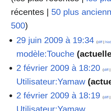
récentes
|
50 plus ancien
500
)
2
29 juin 2009 à 19:34
diff
hist
9
j
modèle:Touche
actuell
u
i
A
n
2
2 février 2009 à 18:20
u
diff
2
f
c
0
é
Utilisateur:Yamaw
actue
u
0
v
n
9
r
r
A
i
2 février 2009 à 18:19
é
u
diff
e
s
c
r
Utilisateur:Yamaw
u
u
2