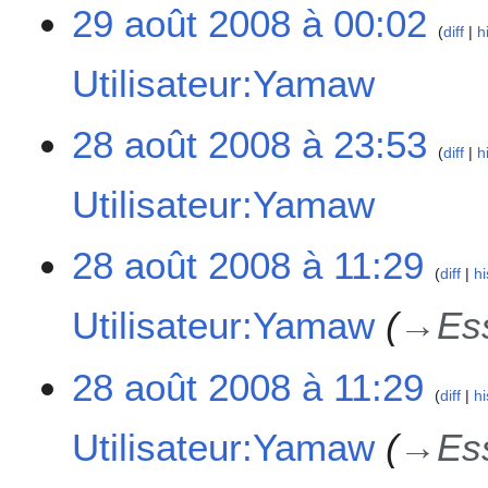
A
29 août 2008 à 00:02
u
diff
h
c
Utilisateur:Yamaw
u
n
r
A
2
28 août 2008 à 23:53
é
u
diff
h
8
s
c
a
Utilisateur:Yamaw
u
u
o
m
n
û
é
r
A
t
28 août 2008 à 11:29
d
é
u
diff
hi
2
e
s
c
0
Utilisateur:Yamaw
→
Es
s
u
u
0
m
m
n
8
o
é
r
28 août 2008 à 11:29
d
d
é
diff
hi
i
e
s
f
Utilisateur:Yamaw
→
Es
s
u
i
m
m
c
o
é