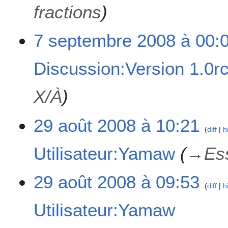
fractions
7 septembre 2008 à 00:
Discussion:Version 1.0r
X/À
2
29 août 2008 à 10:21
diff
h
9
a
Utilisateur:Yamaw
→
Es
o
û
t
29 août 2008 à 09:53
diff
h
2
0
Utilisateur:Yamaw
0
8