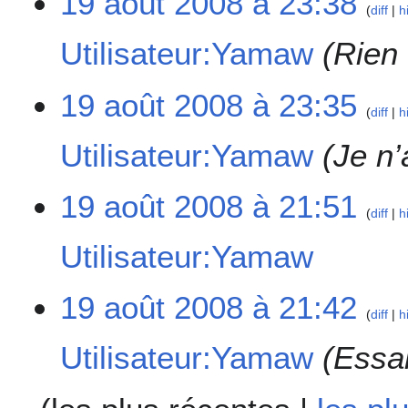
19 août 2008 à 23:38
diff
h
o
9
i
n
a
c
Utilisateur:Yamaw
Rien 
s
o
a
û
t
t
i
19 août 2008 à 23:35
diff
h
2
o
0
n
Utilisateur:Yamaw
Je n’
0
s
8
19 août 2008 à 21:51
diff
h
Utilisateur:Yamaw
A
19 août 2008 à 21:42
u
diff
h
c
Utilisateur:Yamaw
Essai
u
n
r