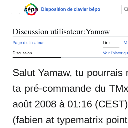
Aller
au
Disposition de clavier bépo
Menu principal
contenu
Discussion utilisateur
:
Yamaw
Page d’utilisateur
Lire
Vo
Discussion
Voir l’historiq
Salut Yamaw, tu pourrais 
ta pré-commande du TM
août 2008 à 01:16 (CEST)
(fabien at typematrix poin