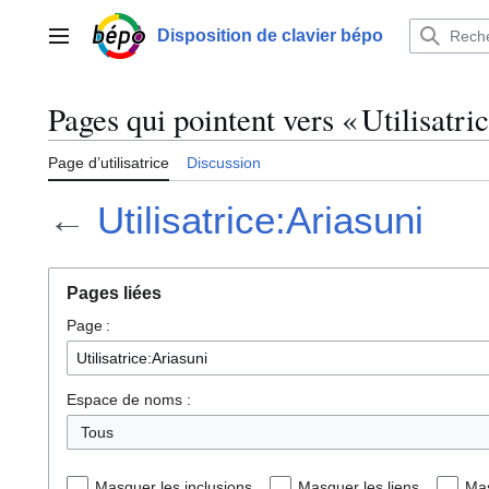
Aller
au
Disposition de clavier bépo
Menu principal
contenu
Pages qui pointent vers « Utilisatri
Page d’utilisatrice
Discussion
←
Utilisatrice:Ariasuni
Pages liées
Page :
Espace de noms :
Tous
Masquer les inclusions
Masquer les liens
Mas