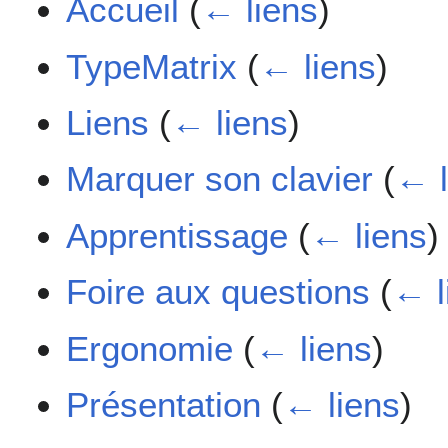
Accueil
(
← liens
)
TypeMatrix
(
← liens
)
Liens
(
← liens
)
Marquer son clavier
(
← l
Apprentissage
(
← liens
)
Foire aux questions
(
← l
Ergonomie
(
← liens
)
Présentation
(
← liens
)