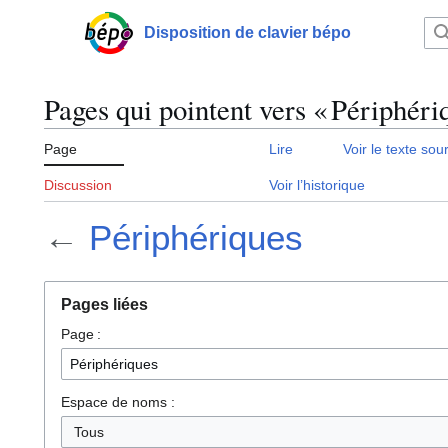
Aller
au
Disposition de clavier bépo
Menu principal
contenu
Pages qui pointent vers « Périphéri
Page
Lire
Voir le texte sou
Discussion
Voir l’historique
←
Périphériques
Pages liées
Page :
Espace de noms :