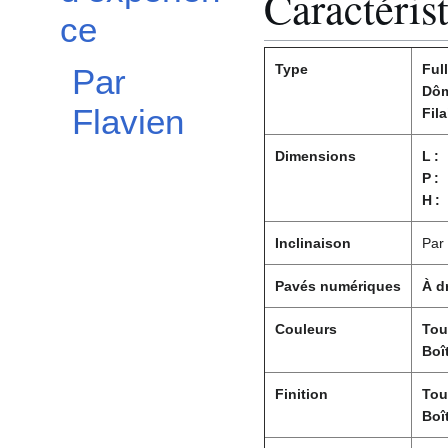
Caractéris
ce
Type
Ful
Par
Dôm
Flavien
Fila
Dimensions
L :
P :
H :
Inclinaison
Par 
Pavés numériques
À d
Couleurs
Tou
Boît
Finition
Tou
Boît