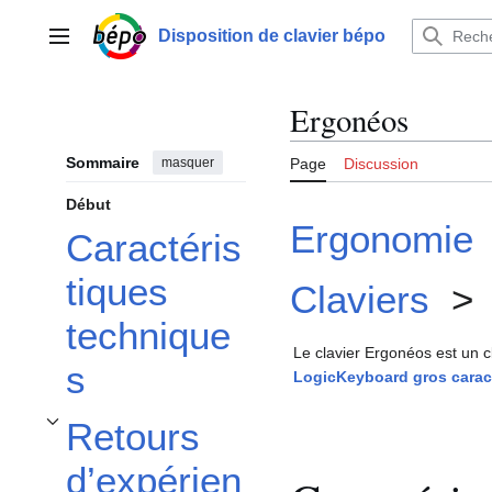
Aller
au
Disposition de clavier bépo
Menu principal
contenu
Ergonéos
Sommaire
masquer
Page
Discussion
Début
Ergonomie
Caractéris
tiques
Claviers
technique
Le clavier Ergonéos est un cl
s
LogicKeyboard gros carac
Retours
Afficher / masquer la sous-section Retours d’expérience
d’expérien