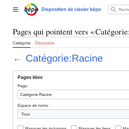
Aller
au
Disposition de clavier bépo
Menu principal
contenu
Pages qui pointent vers « Catégorie
Catégorie
Discussion
←
Catégorie:Racine
Pages liées
Page :
Espace de noms :
Tous
Masquer les inclusions
Masquer les liens
Mas