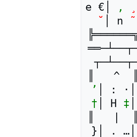
e €│ 
,
¸
˘
│ n 
˜
╠══════
══─┴──┬
┬─┴──┬
║   ^  
’
│ : ·│
†
│ H 
‡
│
║   |  
}│ . …│