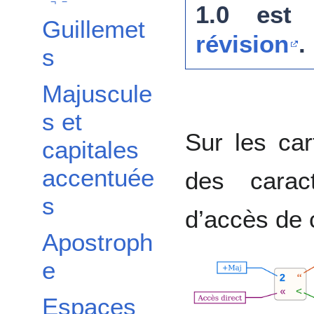
¬¯−
1.0 est
Guillemet
révision
.
s
Majuscule
s et
Sur les car
capitales
accentuée
des carac
s
d’accès de 
Apostroph
e
Espaces