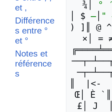
¾│ 
°
et ‚
│ $ 
–
│
"
Différence
) ]║ @ ^
s entre °
×│ = 
et °
╔════╧═
Notes et
──┬─┴──
référence
─┬─┴──
s
║  |<-  
Œ│ È `║
£│ J  