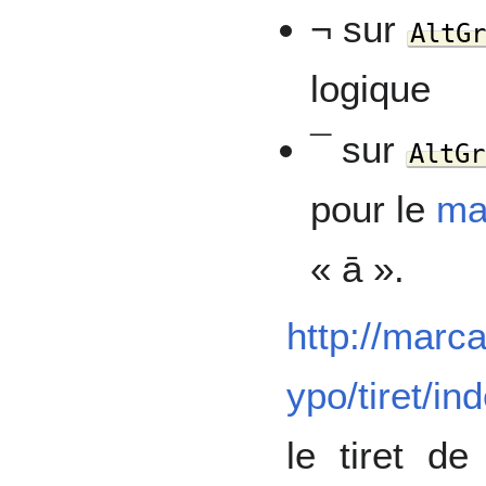
¬ sur
AltG
logique
¯ sur
AltGr
pour le
ma
« ā ».
http://marca
ypo/tiret/in
le tiret d