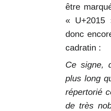
être marqué
« U+2015 »
donc encore
cadratin :
Ce signe, 
plus long qu
répertorié 
de très nob