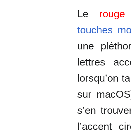
Le
rouge
i
touches mo
une plétho
lettres ac
lorsqu’on t
sur macOS)
s’en trouve
l’accent ci