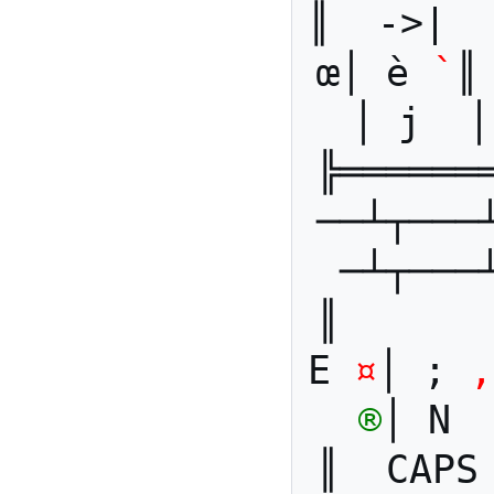
║  ->|  
œ│ è 
`
║
│ j  │
╠══════
──┴┬───
─┴┬───
║      
E 
¤
│ ; 
,
®
│ N 
║  CAPS