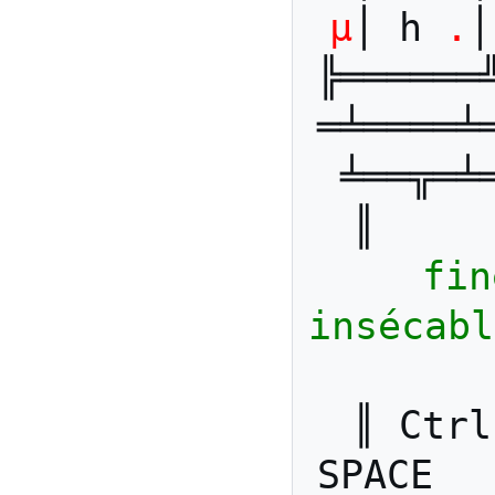
µ
│ h 
.
│
╠══════
═╧════╧
╧══╦═╧
fin
insécabl
║ Ctrl
SPACE  