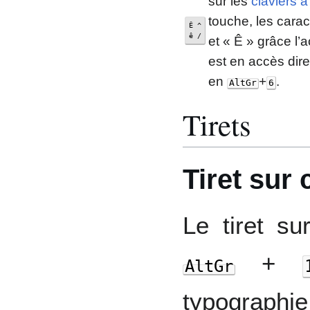
sur les
claviers 
touche, les carac
Ê ^
ê /
et « Ê » grâce l’a
est en accès dire
en
+
.
AltGr
6
Tirets
Tiret sur 
Le tiret su
+
AltGr
typographie