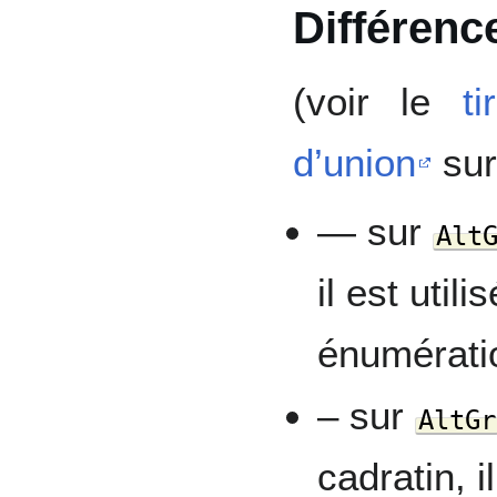
Différenc
(voir le
ti
d’union
sur
— sur
Alt
il est util
énumératio
– sur
AltGr
cadratin, i