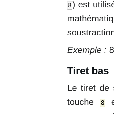
) est utili
8
mathémati
soustraction
Exemple :
8
Tiret bas
Le tiret de
touche
en
8