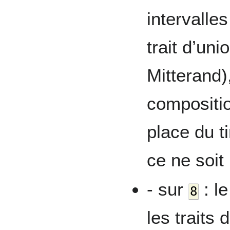
intervall
trait d’un
Mitterand),
compositi
place du t
ce ne soi
- sur
: le
8
les traits