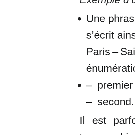
Une phrase
s’écrit ai
Paris – Sa
énumérati
– premier 
– second.
Il est parf