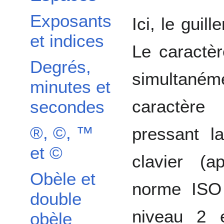
Exposants
Ici, le guil
et indices
Le caractè
Degrés,
simultaném
minutes et
caractèr
secondes
®, ©, ™
pressant 
et
©
clavier (a
Obèle et
norme ISO 
double
niveau 2 
obèle