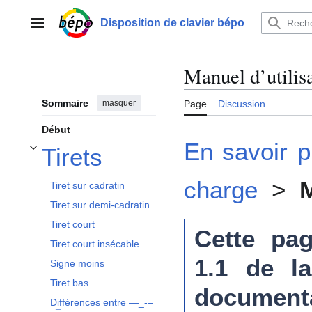
Aller
au
Disposition de clavier bépo
Menu principal
contenu
Manuel d’utilis
Sommaire
masquer
Page
Discussion
Début
En savoir p
Tirets
Afficher / masquer la sous-section Tirets
charge
>
Tiret sur cadratin
Tiret sur demi-cadratin
Tiret court
Cette pag
Tiret court insécable
1.1 de la
Signe moins
Tiret bas
document
Différences entre —_-–