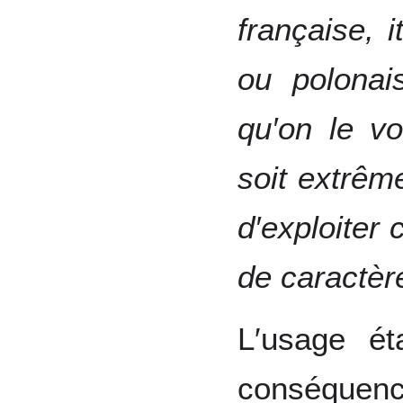
française, 
ou polonai
qu′on le voi
soit extrêm
d′exploiter
de caractè
L′usage ét
conséquen