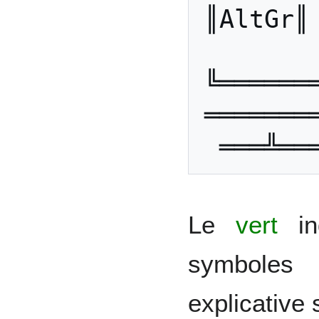
║AltGr║
╚══════
═══════
Le
vert
ind
symboles 
explicative 