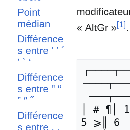
modificat
Point
médian
[
1
]
« AltGr »
.
Différence
s entre ' ’ ´
′ ` ‘
┌────┬─
Différence
────┬──
s entre " “
───┬──
” ″ ˝
│ # ¶│ 1
Différence
5 ⩾║ 6  
s entre , ,