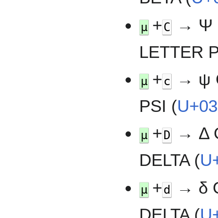
+
→ Ψ 
µ
C
LETTER P
+
→ ψ 
µ
c
PSI (
U+0
+
→ Δ 
µ
D
DELTA (
U
+
→ δ 
µ
d
DELTA (
U