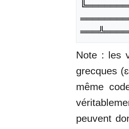
╚═══════
════════
Note : les v
grecques (ɛ 
même code 
véritableme
peuvent don