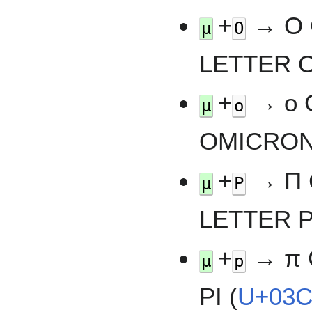
+
→ Ο 
µ
O
LETTER 
+
→ ο 
µ
o
OMICRON
+
→ Π 
µ
P
LETTER PI
+
→ π 
µ
p
PI (
U+03C