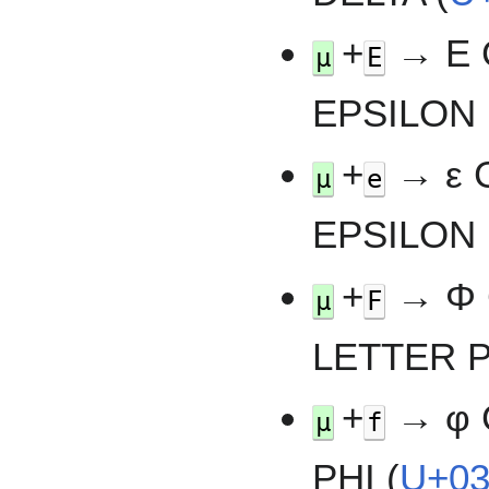
+
→ Ε 
µ
E
EPSILON 
+
→ ε 
µ
e
EPSILON 
+
→ Φ 
µ
F
LETTER P
+
→ φ 
µ
f
PHI (
U+0