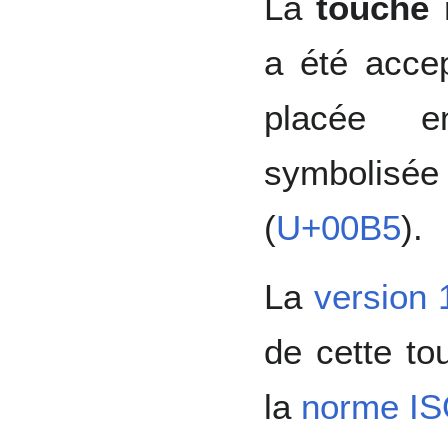
La
touche 
a été acce
placée
symbolisé
(
U+00B5
).
La
version 
de cette to
la
norme IS