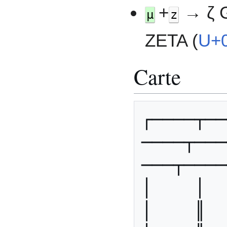
+
→ ζ 
µ
z
ZETA (
U+
Carte
┌────┬──
────┬───
───┬────
│    │   
│    ║   