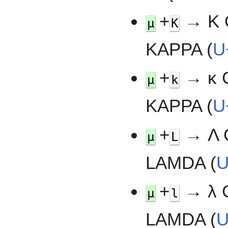
+
→ Κ 
µ
K
KAPPA (
U
+
→ κ 
µ
k
KAPPA (
U
+
→ Λ 
µ
L
LAMDA (
U
+
→ λ 
µ
l
LAMDA (
U