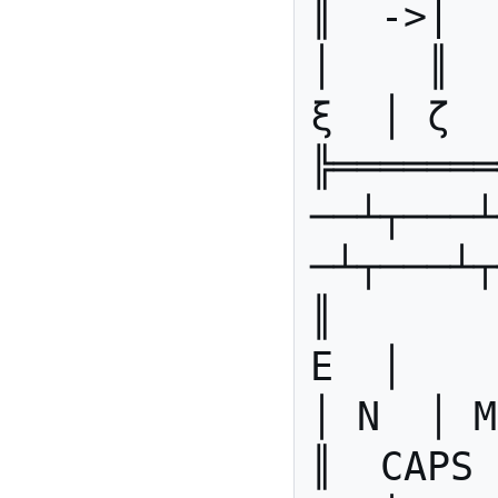
║  ->|  
│    ║  
ξ  │ ζ  
╠═══════
──┴┬───┴
─┴┬───┴┬
║       
Ε  │    
│ Ν  │ Μ
║  CAPS 