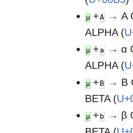
+
→ Α 
µ
A
ALPHA (
U
+
→ α 
µ
a
ALPHA (
U
+
→ Β 
µ
B
BETA (
U+
+
→ β 
µ
b
BETA (
U+