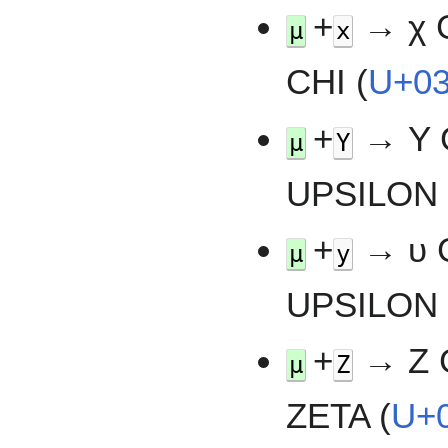
+
→ χ 
µ
x
CHI (
U+0
+
→ Υ 
µ
Y
UPSILON 
+
→ υ 
µ
y
UPSILON 
+
→ Ζ 
µ
Z
ZETA (
U+