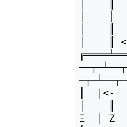
│    ║  
│    │   
│    ║   
│    ║ <
╔════╧══
──┬─┴──┬
─┬─┴──┬─
║  |<-  
│    ║  
Ξ  │ Ζ  