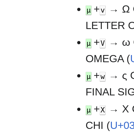
+
→ Ω 
µ
v
LETTER 
+
→ ω 
µ
V
OMEGA (
+
→ ς 
µ
w
FINAL SI
+
→ Χ 
µ
X
CHI (
U+0