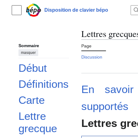
Aller
au
Disposition de clavier bépo
Menu principal
contenu
Lettres grecque
Sommaire
Page
masquer
Discussion
Début
Définitions
En savoir
Carte
supportés
Lettre
Lettres gr
grecque