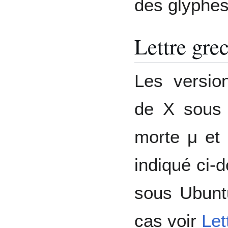
des glyphes 
Lettre gre
Les versio
de X sous 
morte μ et
indiqué ci-
sous Ubunt
cas voir
Let