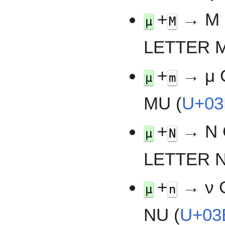
+
→ Μ 
µ
M
LETTER M
+
→ μ 
µ
m
MU (
U+0
+
→ Ν 
µ
N
LETTER N
+
→ ν 
µ
n
NU (
U+03