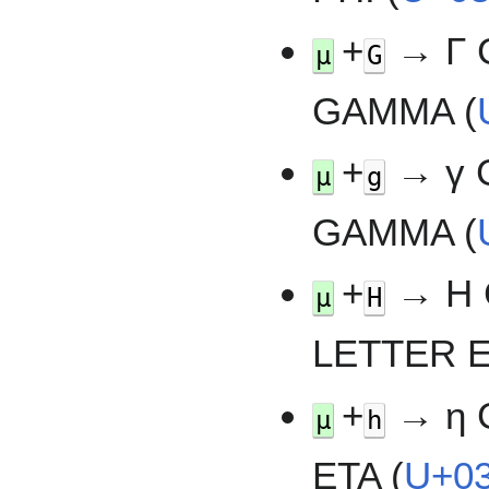
+
→ Γ 
µ
G
GAMMA (
+
→ γ 
µ
g
GAMMA (
+
→ Η 
µ
H
LETTER E
+
→ η 
µ
h
ETA (
U+0