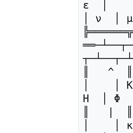
ε  │    
│ ν  │ μ
╠══════╦
══─┴──┬─
┬─┴──┬─┴
║   ^  ║
│    │ Κ
Η  │ Φ  
║   |  ║
│    │ κ