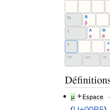
Définition
+
→
µ
Espace
(
U+00B5
)