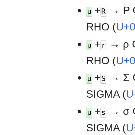
+
→ Ρ 
µ
R
RHO (
U+0
+
→ ρ 
µ
r
RHO (
U+
+
→ Σ 
µ
S
SIGMA (
U
+
→ σ 
µ
s
SIGMA (
U