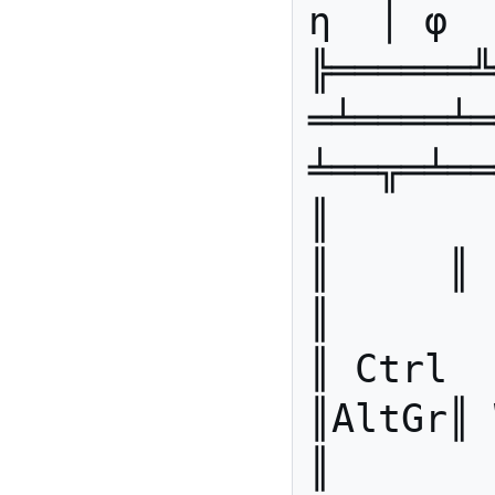
η  │ φ  
╠══════╩
═╧════╧═
╧══╦═╧══
║       ║      ║ 
║     ║   
║

║ Ctrl  ║ WinG ║
║AltGr║ 
║
