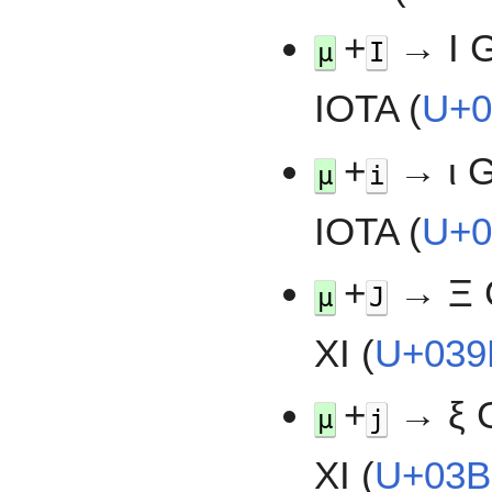
+
→ Ι 
µ
I
IOTA (
U+0
+
→ ι 
µ
i
IOTA (
U+0
+
→ Ξ 
µ
J
XI (
U+039
+
→ ξ 
µ
j
XI (
U+03