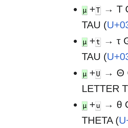
+
→ Τ 
µ
T
TAU (
U+0
+
→ τ 
µ
t
TAU (
U+0
+
→ Θ 
µ
U
LETTER T
+
→ θ 
µ
u
THETA (
U