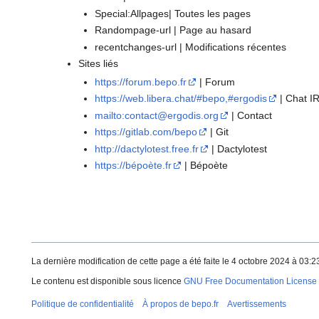
Special:Allpages| Toutes les pages
Randompage-url | Page au hasard
recentchanges-url | Modifications récentes
Sites liés
https://forum.bepo.fr
| Forum
https://web.libera.chat/#bepo,#ergodis
| Chat I
mailto:contact@ergodis.org
| Contact
https://gitlab.com/bepo
| Git
http://dactylotest.free.fr
| Dactylotest
https://bépoète.fr
| Bépoète
La dernière modification de cette page a été faite le 4 octobre 2024 à 03:2
Le contenu est disponible sous licence
GNU Free Documentation License 
Politique de confidentialité
À propos de bepo.fr
Avertissements