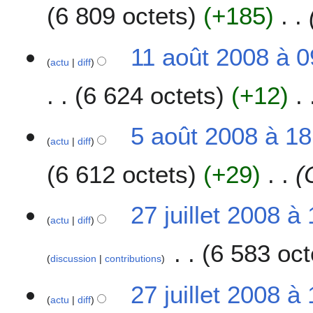
6 809 octets
+185
0
o
8
û
t
1
11 août 2008 à 0
2
actu
diff
1
0
a
6 624 octets
+12
0
o
8
û
t
5
5 août 2008 à 18
2
actu
diff
a
0
o
6 612 octets
+29
0
û
8
t
2
2
27 juillet 2008 à
0
actu
diff
7
0
j
6 583 oct
8
u
discussion
contributions
i
A
l
27 juillet 2008 à
u
l
actu
diff
c
e