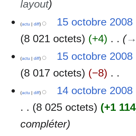
layout
d
e
s
15 octobre 2008
m
actu
diff
o
8 021 octets
+4
d
i
f
15 octobre 2008
i
actu
diff
c
8 017 octets
−8
a
t
i
A
1
14 octobre 2008
o
u
actu
diff
4
n
c
o
s
8 025 octets
+1 114
u
c
n
t
r
o
compléter
é
b
s
r