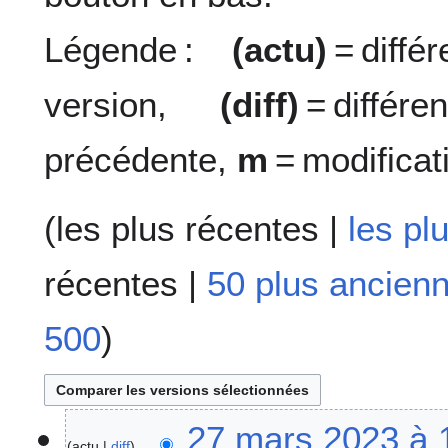
Légende :
(actu)
= diff
version,
(diff)
= diffé
précédente,
m
= modificat
(
les plus récentes
|
les pl
récentes
|
50 plus ancien
500
)
2
27 mars 2023 à 
actu
diff
7