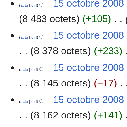
15 octobre 2008
m
actu
diff
5
b
o
8 483 octets
+105
r
c
e
t
2
o
15 octobre 2008
0
b
actu
diff
0
r
8 378 octets
+233
8
e
2
A
0
15 octobre 2008
u
0
actu
diff
c
8
8 145 octets
−17
u
n
r
15 octobre 2008
é
actu
diff
s
u
8 162 octets
+141
m
é