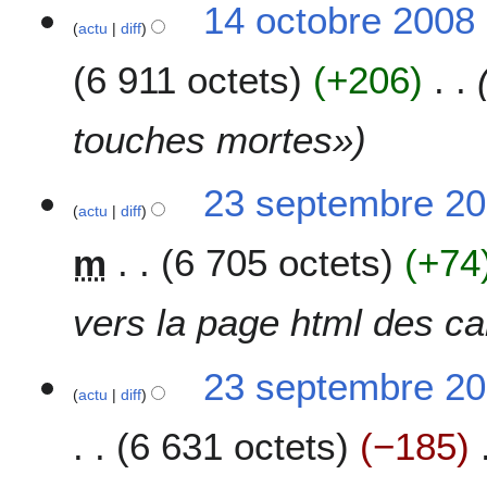
u
14 octobre 2008
e
actu
diff
m
2
é
0
6 911 octets
+206
d
0
e
8
s
touches mortes»
m
o
2
23 septembre 20
d
actu
diff
3
i
s
f
m
6 705 octets
+74
e
i
p
c
t
vers la page html des ca
a
e
t
m
i
23 septembre 20
b
o
actu
diff
r
n
e
6 631 octets
−185
s
2
0