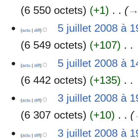
u
f
6 550 octets
+1
i
i
l
c
l
5 juillet 2008 à 
a
e
actu
diff
t
t
i
6 549 octets
+107
2
o
0
n
A
0
s
5 juillet 2008 à 
u
8
actu
diff
c
6 442 octets
+135
u
n
r
A
3
3 juillet 2008 à 
é
u
actu
diff
j
s
c
u
u
6 307 octets
+10
u
i
m
n
l
é
r
l
3 juillet 2008 à 
d
é
e
actu
diff
e