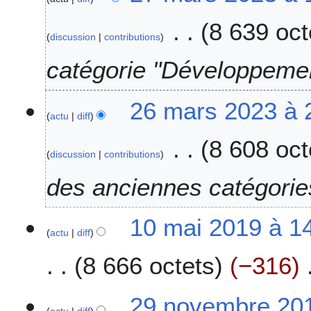
m
8 639 oct
a
discussion
contributions
r
s
catégorie "Développeme
2
0
2
26 mars 2023 à 
2
actu
diff
6
3
m
8 608 oct
a
discussion
contributions
r
s
des anciennes catégorie
2
0
1
10 mai 2019 à 1
2
actu
diff
0
3
m
8 666 octets
−316
a
i
A
2
2
29 novembre 201
u
0