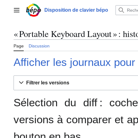
Aller
au
Disposition de clavier bépo
Menu principal
contenu
« Portable Keyboard Layout » : hist
Page
Discussion
Afficher les journaux pour
Filtrer les versions
Sélection du diff : coc
versions à comparer et ap
bouton en bas.