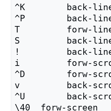
^K        back-line
^P        back-line
T         forw-line
S         back-line
!         back-line
i         forw-scro
^D        forw-scro
v         back-scro
^U        back-scro
\40  forw-screen
