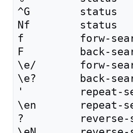
^G        status

Nf        status

f         forw-sear
F         back-sear
\e/       forw-sear
\e?       back-sear
'         repeat-se
\en       repeat-se
?         reverse-s
\eN       reverse-s