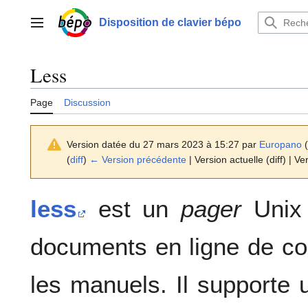
Aller
au
Disposition de clavier bépo
Menu principal
contenu
Less
Page
Discussion
Version datée du 27 mars 2023 à 15:27 par
Europano
(
(
diff
)
← Version précédente
| Version actuelle (diff) | Ve
less
est un
pager
Unix 
documents en ligne de 
les manuels. Il supporte 