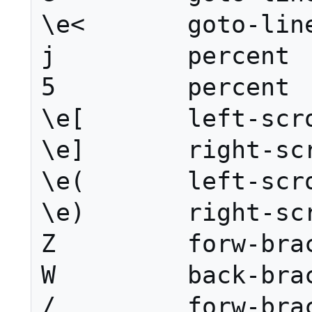
\e<       goto-line
j         percent

5         percent

\e[       left-scro
\e]       right-scr
\e(       left-scro
\e)       right-scr
Z         forw-brac
W         back-brac
/         forw-brac