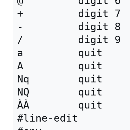
@         digit 6

+         digit 7

-         digit 8

/         digit 9

a         quit

A         quit

Nq        quit

NQ        quit

ÀÀ        quit

#line-edit
