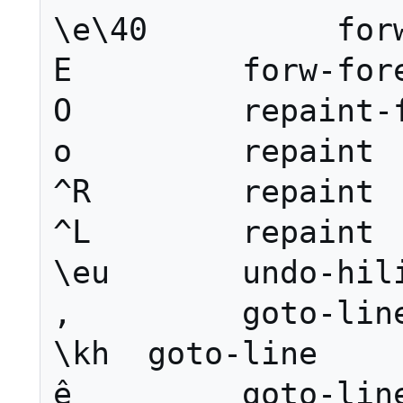
\e\40          forw
E         forw-fore
O         repaint-f
o         repaint

^R        repaint

^L        repaint

\eu       undo-hili
,         goto-line
\kh  goto-line

ê         goto-line