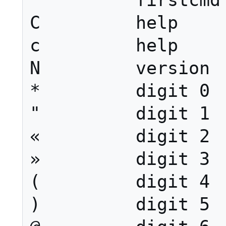
`         firstcmd

C         help

c         help

N         version

*         digit 0

"         digit 1

«         digit 2

»         digit 3

(         digit 4

)         digit 5
