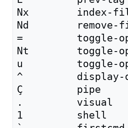
Nx        index-fil
Nd        remove-fi
=         toggle-op
Nt        toggle-op
u         toggle-op
^         display-o
Ç         pipe

.         visual

1         shell
