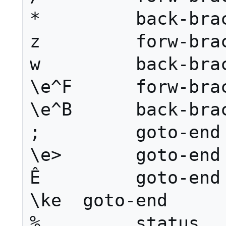
*         back-brac
z         forw-brac
w         back-brac
\e^F      forw-brac
\e^B      back-brac
;         goto-end

\e>       goto-end

Ê         goto-end

\ke  goto-end

%         status
