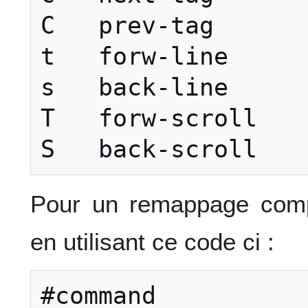
C   prev-tag

t   forw-line

s   back-line

T   forw-scroll

S   back-scroll
Pour un remappage com
en utilisant ce code ci :
#command
