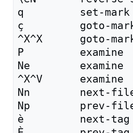
q         set-mark

ç         goto-mark
^X^X      goto-mark
P         examine

Ne        examine

^X^V      examine

Nn        next-file
Np        prev-file
è         next-tag

È         prev-tag
