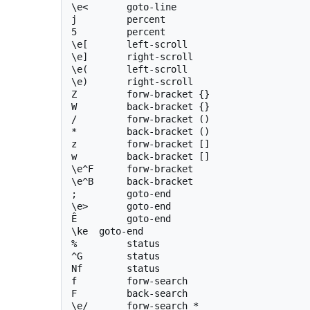
\e<       goto-line

j         percent

5         percent

\e[       left-scroll

\e]       right-scroll

\e(       left-scroll

\e)       right-scroll

Z         forw-bracket {}

W         back-bracket {}

/         forw-bracket ()

*         back-bracket ()

z         forw-bracket []

w         back-bracket []

\e^F      forw-bracket

\e^B      back-bracket

;         goto-end

\e>       goto-end

Ê         goto-end

\ke  goto-end

%         status

^G        status

Nf        status

f         forw-search

F         back-search

\e/       forw-search *
