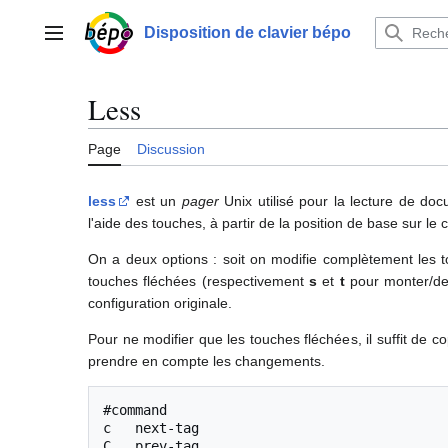
Aller
au
Disposition de clavier bépo
Menu principal
contenu
Less
Page
Discussion
less
est un
pager
Unix utilisé pour la lecture de d
l'aide des touches, à partir de la position de base sur le
On a deux options : soit on modifie complètement les 
touches fléchées (respectivement
s
et
t
pour monter/de
configuration originale.
Pour ne modifier que les touches fléchées, il suffit de co
prendre en compte les changements.
#command

c   next-tag

C   prev-tag
