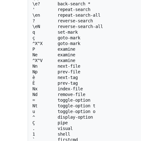
\e?       back-search *

'         repeat-search

\en       repeat-search-all

?         reverse-search

\eN       reverse-search-all

q         set-mark

ç         goto-mark

^X^X      goto-mark

P         examine

Ne        examine

^X^V      examine

Nn        next-file

Np        prev-file

è         next-tag

È         prev-tag

Nx        index-file

Nd        remove-file

=         toggle-option

Nt        toggle-option t

u         toggle-option o

^         display-option

Ç         pipe

.         visual

1         shell

`         firstcmd
