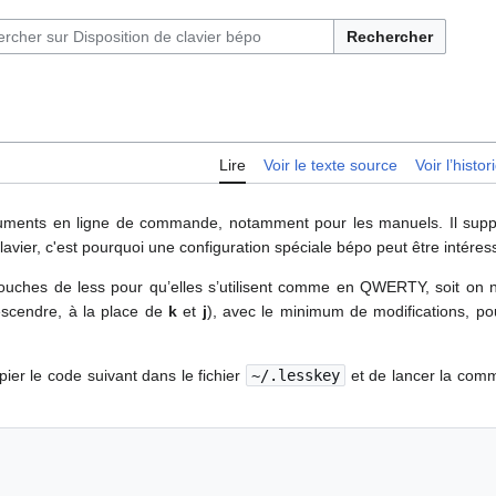
Rechercher
Lire
Voir le texte source
Voir l’histo
ocuments en ligne de commande, notamment pour les manuels. Il supp
 clavier, c'est pourquoi une configuration spéciale bépo peut être intéres
touches de less pour qu’elles s’utilisent comme en QWERTY, soit on n
scendre, à la place de
k
et
j
), avec le minimum de modifications, po
pier le code suivant dans le fichier
~/.lesskey
et de lancer la co