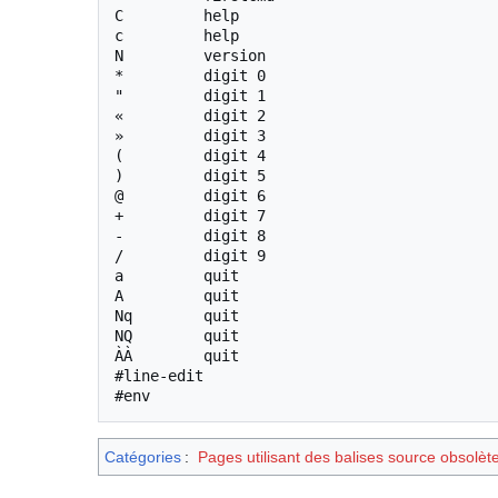
C         help

c         help

N         version

*         digit 0

"         digit 1

«         digit 2

»         digit 3

(         digit 4

)         digit 5

@         digit 6

+         digit 7

-         digit 8

/         digit 9

a         quit

A         quit

Nq        quit

NQ        quit

ÀÀ        quit

#line-edit

#env
Catégories
:
Pages utilisant des balises source obsolèt