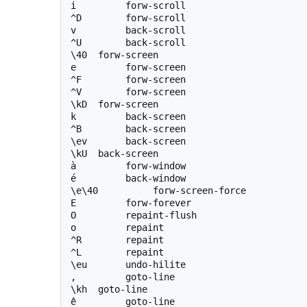
i         forw-scroll

^D        forw-scroll

v         back-scroll

^U        back-scroll

\40  forw-screen

e         forw-screen

^F        forw-screen

^V        forw-screen

\kD  forw-screen

k         back-screen

^B        back-screen

\ev       back-screen

\kU  back-screen

à         forw-window

é         back-window

\e\40          forw-screen-force

E         forw-forever

O         repaint-flush

o         repaint

^R        repaint

^L        repaint

\eu       undo-hilite

,         goto-line

\kh  goto-line

ê         goto-line
