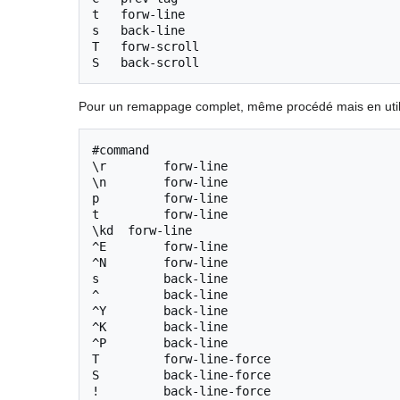
t   forw-line

s   back-line

T   forw-scroll

S   back-scroll
Pour un remappage complet, même procédé mais en utili
#command

\r        forw-line

\n        forw-line

p         forw-line

t         forw-line

\kd  forw-line

^E        forw-line

^N        forw-line

s         back-line

^         back-line

^Y        back-line

^K        back-line

^P        back-line

T         forw-line-force

S         back-line-force

!         back-line-force
