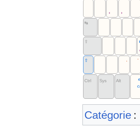
‹
›
↹
⇪
⇧
ʼ
ʻ
Ctrl
Sys
Alt
c
Catégorie
: