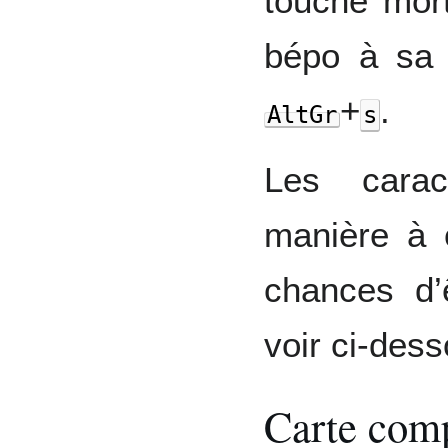
touche mort
bépo à s
+
.
AltGr
s
Les carac
manière à c
chances d’
voir ci-des
Carte com