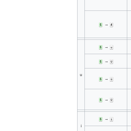
→
ß
Æ
→
ß
u
→
ß
U
u
→
ß
ù
→
ß
Ù
→
ß
i
i