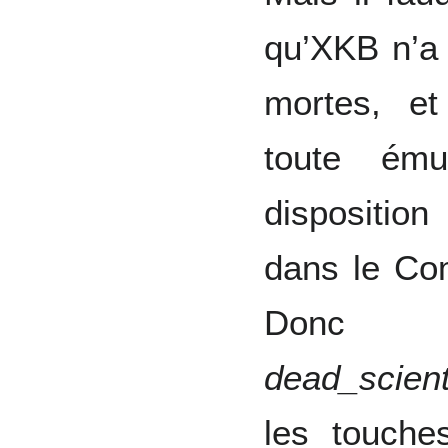
qu’XKB n’a 
mortes, et
toute ému
disposition
dans le Com
Don
dead_scient
les touche