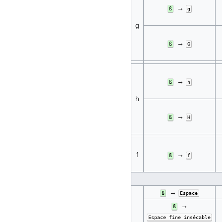
→
ß
g
g
→
ß
G
→
ß
h
h
→
ß
H
f
→
ß
f
→
ß
Espace
→
ß
Espace fine insécable