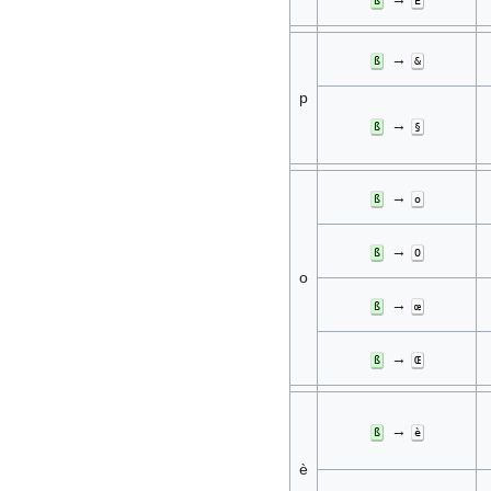
ß
É
→
ß
&
p
→
ß
§
→
ß
o
→
ß
O
o
→
ß
œ
→
ß
Œ
→
ß
è
è