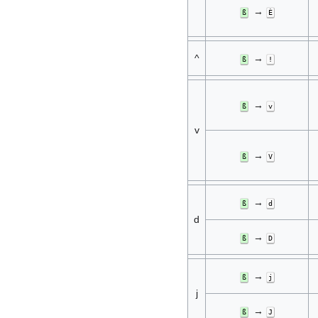
→
ß
È
^
→
ß
!
→
ß
v
v
→
ß
V
→
ß
d
d
→
ß
D
→
ß
j
j
→
ß
J