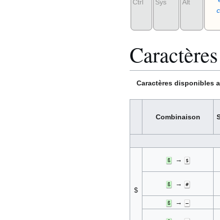
Ctrl
Sys
Alt
c
Caractères
Caractères disponibles av
Combinaison
→
ß
$
→
ß
#
$
→
ß
–