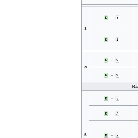
→
ß
z
z
→
ß
Z
→
ß
w
w
→
ß
W
Ra
→
ß
a
→
ß
A
a
→
ß
æ