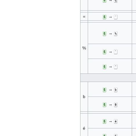
ß
¾
=
→
ß
′
→
ß
%
%
→
ß
`
→
ß
″
→
ß
b
b
→
ß
B
→
ß
é
é
→