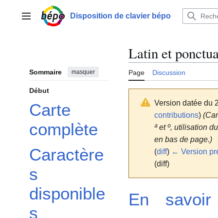
Aller
au
Disposition de clavier bépo
Menu principal
contenu
Latin et ponctua
Sommaire
masquer
Page
Discussion
Début
Version datée du 2
Carte
contributions
)
(Car
complète
ª et º, utilisation
en bas de page.)
Caractère
(
diff
)
← Version pr
(diff)
s
disponible
En savoir
s