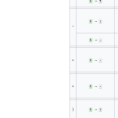
→
ß
¶
→
ß
1
"
→
ß
—
«
→
ß
«
»
→
ß
»
)
→
ß
5