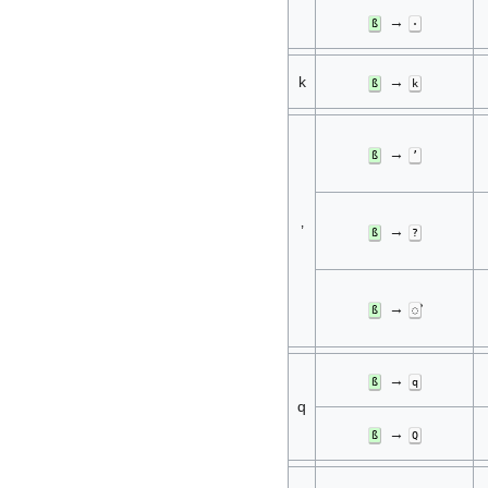
→
ß
·
k
→
ß
k
→
ß
ʼ
’
→
ß
?
→
ß
◌̉
→
ß
q
q
→
ß
Q