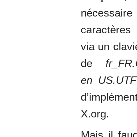
nécessai
caractères
via un clav
de
fr_FR
en_US.UTF
d’implémen
X.org.
Mais il fau