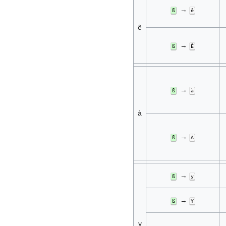
→
ß
ê
ê
→
ß
Ê
→
ß
à
à
→
ß
À
→
ß
y
→
ß
Y
y