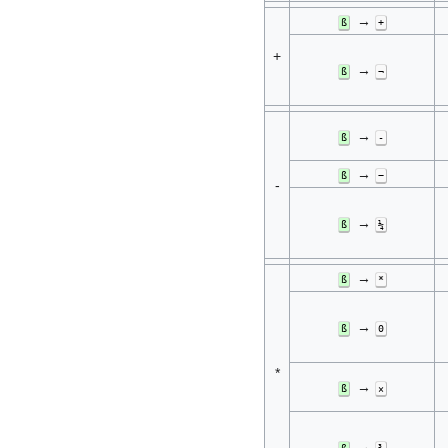
→
ß
+
+
→
ß
¬
→
ß
-
→
ß
−
-
→
ß
¼
→
ß
*
→
ß
0
*
→
ß
×
→