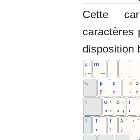
Cette car
caractères p
disposition
♯
♮
ↀ
♭
‒
―
‹
›
↹
Ꞵ
Ɛ
℗
Ɔ
ꞵ
ɛ
⁊
ɔ
⇪
Ɑ
Ꜥ
Ʊ
Ɥ
Ɩ
ɑ
ꜥ
ʊ
ɥ
ɩ
⇧
Ɪ
Ꜣ
Ȝ
ʻ
Ꞌ
ʼ
ɪ
ꜣ
ȝ
ʿ
ʾ