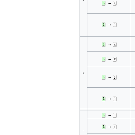
→
ß
{
→
ß
‘
→
ß
x
→
ß
X
x
→
ß
}
→
ß
ʼ
→
ß
.
→
ß
:
.