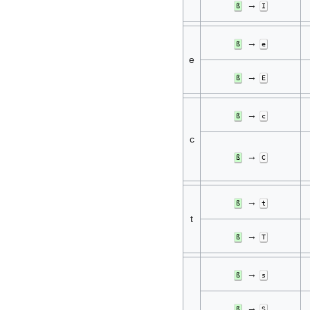
→
ß
I
→
ß
e
e
→
ß
E
→
ß
c
c
→
ß
C
→
ß
t
t
→
ß
T
→
ß
s
→
ß
S