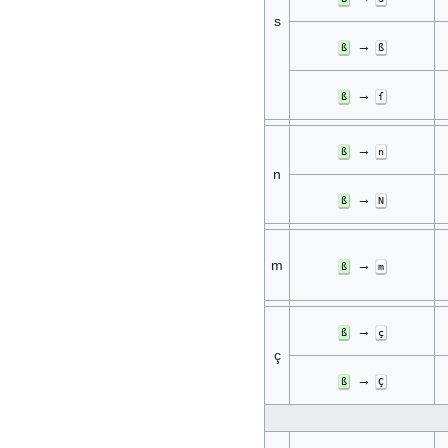
s
→
ß
ß
→
ß
ſ
→
ß
n
n
→
ß
N
m
→
ß
m
→
ß
ç
ç
→
ß
Ç