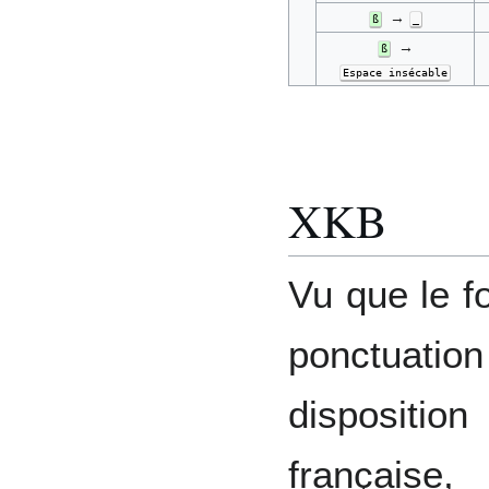
→
ß
_
→
ß
Espace insécable
XKB
Vu que le f
ponctuat
disposition
français