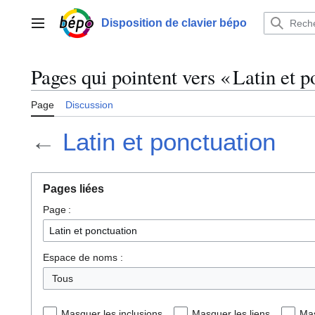
Aller
au
Disposition de clavier bépo
Menu principal
contenu
Pages qui pointent vers « Latin et p
Page
Discussion
←
Latin et ponctuation
Pages liées
Page :
Espace de noms :
Tous
Masquer les inclusions
Masquer les liens
Mas