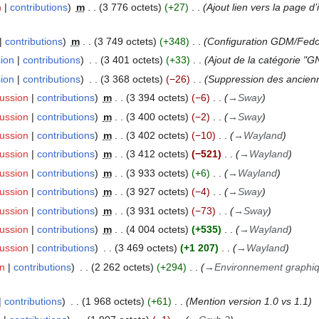
n
contributions
m
3 776 octets
+27
Ajout lien vers la page d
contributions
m
3 749 octets
+348
Configuration GDM/Fed
sion
contributions
3 401 octets
+33
Ajout de la catégorie "
sion
contributions
3 368 octets
−26
Suppression des ancien
cussion
contributions
m
3 394 octets
−6
→
Sway
cussion
contributions
m
3 400 octets
−2
→
Sway
cussion
contributions
m
3 402 octets
−10
→
Wayland
cussion
contributions
m
3 412 octets
−521
→
Wayland
cussion
contributions
m
3 933 octets
+6
→
Wayland
cussion
contributions
m
3 927 octets
−4
→
Sway
cussion
contributions
m
3 931 octets
−73
→
Sway
cussion
contributions
m
4 004 octets
+535
→
Wayland
cussion
contributions
3 469 octets
+1 207
→
Wayland
on
contributions
2 262 octets
+294
→
Environnement graphi
contributions
1 968 octets
+61
Mention version 1.0 vs 1.1