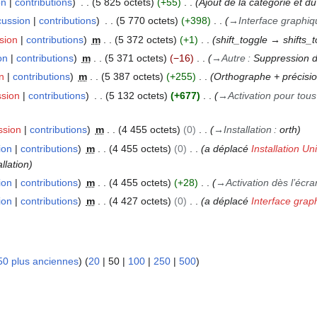
on
contributions
5 825 octets
+55
Ajout de la catégorie et du 
cussion
contributions
5 770 octets
+398
→
Interface graphiq
sion
contributions
m
5 372 octets
+1
shift_toggle → shifts_
on
contributions
m
5 371 octets
−16
→
Autre
:
Suppression d’
n
contributions
m
5 387 octets
+255
Orthographe + précisio
ssion
contributions
5 132 octets
+677
→
Activation pour tous 
ssion
contributions
m
4 455 octets
0
→
Installation
:
orth
ion
contributions
m
4 455 octets
0
a déplacé
Installation Uni
llation
ion
contributions
m
4 455 octets
+28
→
Activation dès l’éc
ion
contributions
m
4 427 octets
0
a déplacé
Interface grap
50 plus anciennes
) (
20
|
50
|
100
|
250
|
500
)