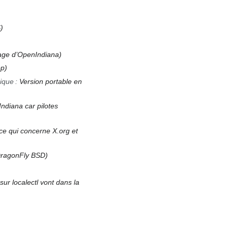
S
ge d’OpenIndiana
op
ique
:
Version portable en
diana car pilotes
 ce qui concerne X.org et
DragonFly BSD
sur localectl vont dans la