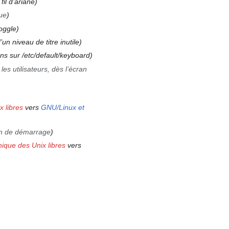
fil d’ariane
ue
toggle
un niveau de titre inutile
ns sur /etc/default/keyboard
les utilisateurs, dès l’écran
x libres
vers
GNU/Linux et
ran de démarrage
hique des Unix libres
vers