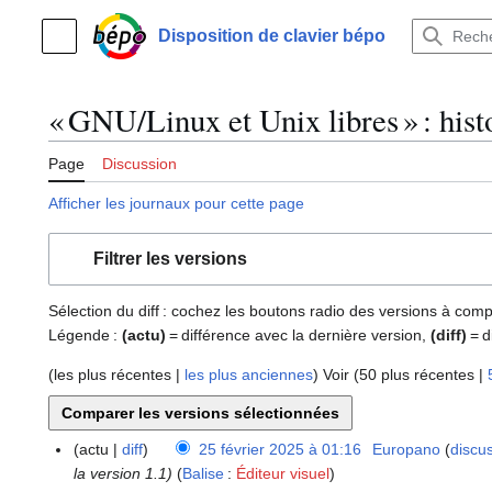
Aller
au
Disposition de clavier bépo
Menu principal
contenu
« GNU/Linux et Unix libres » : hist
Page
Discussion
Afficher les journaux pour cette page
Filtrer les versions
Sélection du diff : cochez les boutons radio des versions à com
Légende :
(actu)
= différence avec la dernière version,
(diff)
= d
(
les plus récentes
|
les plus anciennes
) Voir (
50 plus récentes
|
actu
diff
25 février 2025 à 01:16
Europano
discu
2
la version 1.1
Balise
:
Éditeur visuel
5