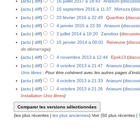
actu
diff
16 juillet 2017 à 18:43
Ariasuni
discussi
1
2
6
actu
diff
15 septembre 2016 à 11:37
Mimoza
dis
1
0
j
5
1
actu
diff
23 février 2016 à 22:49
Quarthex
discus
2
u
s
7
3
actu
diff
4 janvier 2015 à 23:30
Ariasuni
discussi
4
i
e
f
j
actu
diff
2 juillet 2014 à 10:20
Zanobox
discussio
2
l
p
é
a
j
actu
diff
15 janvier 2014 à 00:01
Reiveune
discu
1
l
t
v
n
u
de démarrage
5
e
e
r
v
i
j
t
actu
diff
4 novembre 2013 à 12:44
Epok13
discu
4
m
i
i
l
a
2
n
b
actu
diff
4 octobre 2013 à 21:47
Ariasuni
discuss
4
e
e
l
n
0
o
r
Unix libres
: Pour être cohérent avec les autres pages d’insta
o
r
r
e
v
1
v
e
c
2
actu
diff
4 octobre 2013 à 21:33
Ariasuni
discuss
2
t
i
7
e
2
t
0
0
actu
diff
4 octobre 2013 à 21:26
Ariasuni
discuss
2
e
m
0
o
1
1
Installation Unix libres
0
r
b
1
b
6
5
1
2
r
6
r
4
0
e
e
(
les plus récentes
|
les plus anciennes
) Voir (
50 plus récentes
|
1
2
2
4
0
0
1
1