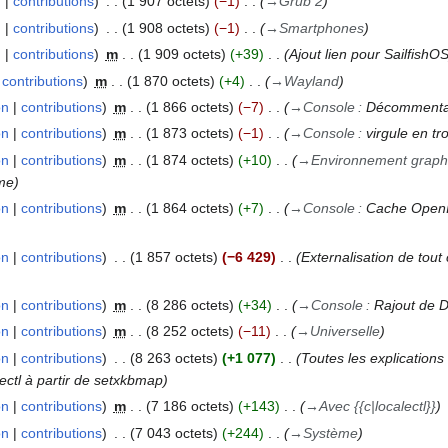
n
contributions
1 907 octets
−1
→
Grub 2
n
contributions
1 908 octets
−1
→
Smartphones
n
contributions
m
1 909 octets
+39
Ajout lien pour SailfishO
contributions
m
1 870 octets
+4
→
Wayland
on
contributions
m
1 866 octets
−7
→
Console
:
Décommenta
on
contributions
m
1 873 octets
−1
→
Console
:
virgule en tr
on
contributions
m
1 874 octets
+10
→
Environnement graph
ème
on
contributions
m
1 864 octets
+7
→
Console
:
Cache OpenIn
on
contributions
1 857 octets
−6 429
Externalisation de tout
on
contributions
m
8 286 octets
+34
→
Console
:
Rajout de 
on
contributions
m
8 252 octets
−11
→
Universelle
on
contributions
8 263 octets
+1 077
Toutes les explications 
ectl à partir de setxkbmap
on
contributions
m
7 186 octets
+143
→
Avec {{c|localectl}}
on
contributions
7 043 octets
+244
→
Système