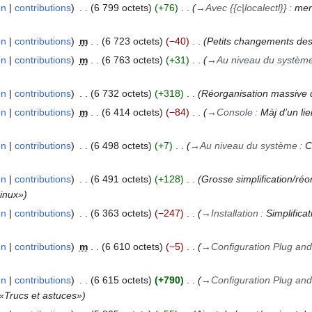
on
contributions
6 799 octets
+76
→
Avec {{c|localectl}}
:
men
on
contributions
m
6 723 octets
−40
Petits changements des
on
contributions
m
6 763 octets
+31
→
Au niveau du systèm
on
contributions
6 732 octets
+318
Réorganisation massive 
on
contributions
m
6 414 octets
−84
→
Console
:
Màj d’un li
on
contributions
6 498 octets
+7
→
Au niveau du système
:
C
on
contributions
6 491 octets
+128
Grosse simplification/réo
Linux»
on
contributions
6 363 octets
−247
→
Installation
:
Simplifica
on
contributions
m
6 610 octets
−5
→
Configuration Plug and
on
contributions
6 615 octets
+790
→
Configuration Plug and
«Trucs et astuces»