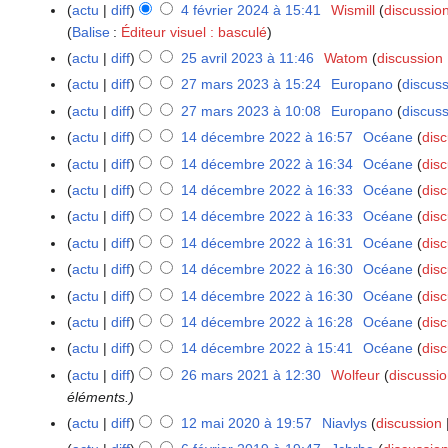
f
actu
diff
4 février 2024 à 15:41
Wismill
discussio
4
é
Balise
:
Éditeur visuel : basculé
f
v
é
actu
diff
25 avril 2023 à 11:46
Watom
discussion
2
r
v
5
actu
diff
27 mars 2023 à 15:24
Europano
discus
2
i
r
a
7
actu
diff
27 mars 2023 à 10:08
Europano
discus
e
i
v
m
actu
diff
14 décembre 2022 à 16:57
Océane
dis
1
r
e
r
a
4
2
actu
diff
14 décembre 2022 à 16:34
Océane
dis
r
i
r
d
0
2
actu
diff
14 décembre 2022 à 16:33
Océane
dis
l
s
é
2
0
2
actu
diff
14 décembre 2022 à 16:33
Océane
dis
2
c
5
2
0
0
actu
diff
14 décembre 2022 à 16:31
Océane
dis
e
4
2
2
actu
diff
14 décembre 2022 à 16:30
Océane
dis
m
3
3
b
actu
diff
14 décembre 2022 à 16:30
Océane
dis
r
actu
diff
14 décembre 2022 à 16:28
Océane
dis
e
actu
diff
14 décembre 2022 à 15:41
Océane
dis
2
actu
diff
26 mars 2021 à 12:30
Wolfeur
discussi
2
0
éléments.
6
2
m
actu
diff
12 mai 2020 à 19:57
Niavlys
discussion
1
2
a
2