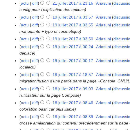
1
1
2
actu
diff
21 juillet 2017 à 23:16
Ariasuni
discussi
l
7
j
0
config pour l’explication des options
e
u
1
actu
diff
19 juillet 2017 à 03:57
Ariasuni
discussi
1
t
i
7
9
2
actu
diff
19 juillet 2017 à 03:55
Ariasuni
discussi
l
j
0
manquante + typo et cosmétique
l
u
1
actu
diff
19 juillet 2017 à 03:50
Ariasuni
discussi
e
i
7
actu
diff
19 juillet 2017 à 00:24
Ariasuni
discussi
t
l
déplacé
2
l
0
actu
diff
19 juillet 2017 à 00:17
Ariasuni
discussi
e
1
localectl
t
7
actu
diff
18 juillet 2017 à 18:57
Ariasuni
discussi
1
2
migration/fusion d’une partie dans la page «Console_GNU/
8
0
j
1
actu
diff
18 juillet 2017 à 09:03
Ariasuni
discussi
u
7
l’utilisateur sur la page Compose
i
actu
diff
18 juillet 2017 à 08:46
Ariasuni
discussi
l
coloration bash car plus lisible
l
actu
diff
18 juillet 2017 à 08:39
Ariasuni
discussi
e
grosse amélioration du contenu précédemment sur la page 
t