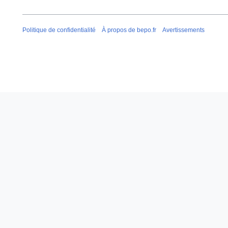
3
3
Politique de confidentialité
À propos de bepo.fr
Avertissements