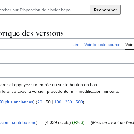
Rechercher
orique des versions
Lire
Voir le texte source
Voir 
parer et appuyez sur entrée ou sur le bouton en bas.
ifférence avec la version précédente,
m
= modification mineure.
50 plus anciennes
) (
20
|
50
|
100
|
250
|
500
)
ssion
contributions
4 039 octets
+263
Mise en avant de l’in