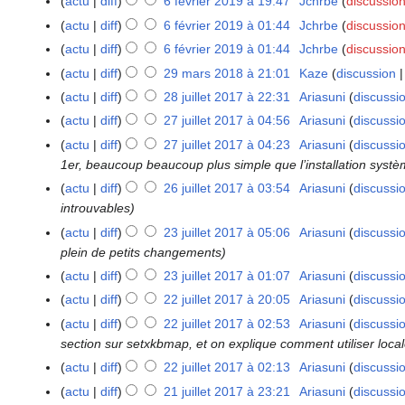
actu
diff
6 février 2019 à 19:47
Jchrbe
discussio
6
r
m
f
actu
diff
6 février 2019 à 01:44
Jchrbe
discussio
s
a
é
actu
diff
6 février 2019 à 01:44
Jchrbe
discussio
2
i
v
actu
diff
29 mars 2018 à 21:01
Kaze
discussion
2
0
2
r
9
2
actu
diff
28 juillet 2017 à 22:31
Ariasuni
discussi
2
0
i
m
1
8
2
actu
diff
27 juillet 2017 à 04:56
Ariasuni
discussi
2
e
a
j
0
7
r
actu
diff
27 juillet 2017 à 04:23
Ariasuni
discussi
r
u
j
2
1er, beaucoup beaucoup plus simple que l’installation syst
s
i
u
0
actu
diff
26 juillet 2017 à 03:54
Ariasuni
discussi
2
2
l
i
1
introuvables
6
0
l
l
9
j
actu
diff
23 juillet 2017 à 05:06
Ariasuni
discussi
2
1
e
l
u
plein de petits changements
3
8
t
e
i
j
actu
diff
23 juillet 2017 à 01:07
Ariasuni
discussi
2
t
l
u
0
actu
diff
22 juillet 2017 à 20:05
Ariasuni
discussi
2
2
l
i
1
2
0
actu
diff
22 juillet 2017 à 02:53
Ariasuni
discussi
e
l
7
j
1
section sur setxkbmap, et on explique comment utiliser local
t
l
u
7
actu
diff
22 juillet 2017 à 02:13
Ariasuni
discussi
2
e
i
0
actu
diff
21 juillet 2017 à 23:21
Ariasuni
discussi
2
t
l