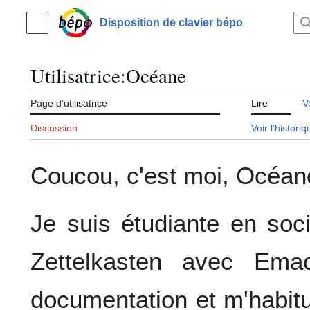
Aller
au
Disposition de clavier bépo
Menu principal
contenu
Utilisatrice
:
Océane
Page d’utilisatrice
Lire
V
Discussion
Voir l’histori
Coucou, c'est moi, Océan
Je suis étudiante en soci
Zettelkasten avec Ema
documentation et m'habit