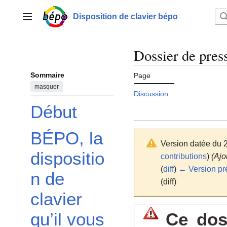
Aller
au
Disposition de clavier bépo
Menu principal
contenu
Dossier de press
Sommaire
Page
masquer
Discussion
Début
BÉPO, la
Afficher / masquer la sous-section BÉPO, la disposition de clavier qu’il vous fa
Version datée du 
dispositio
contributions
)
(Ajo
(
diff
)
← Version pr
n de
(diff)
clavier
Ce dos
qu’il vous