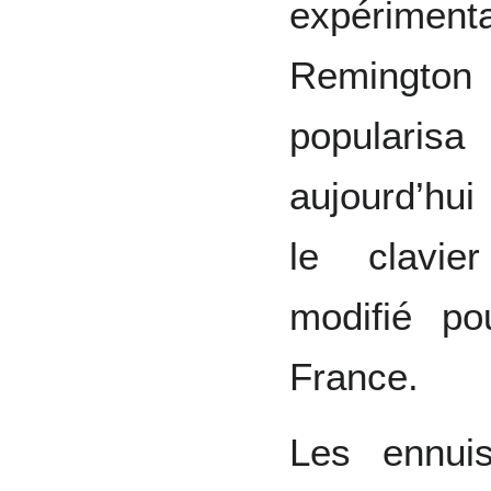
expérimen
Remingto
popularis
aujourd’hui 
le clavie
modifié p
France.
Les ennui