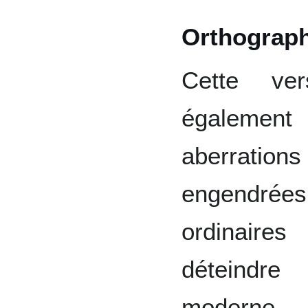
Orthograp
Cette ver
également
aberrati
engendré
ordinaire
déteindre
moderne.