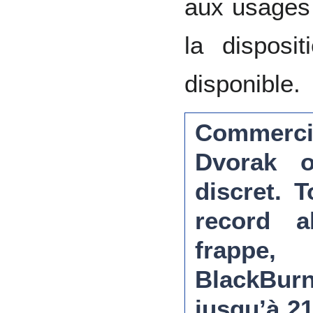
aux usages 
la disposi
disponible.
Commerci
Dvorak o
discret. T
record a
frappe,
BlackBurn
jusqu’à 2