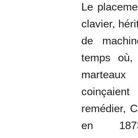
Le placemen
clavier, hér
de machin
temps où, 
marteaux 
coinçaien
remédier, C
en 1873