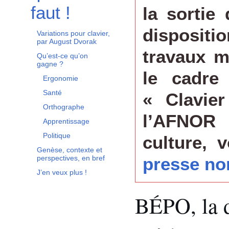
faut !
la sortie
dispositi
Variations pour clavier,
par August Dvorak
travaux m
Qu’est-ce qu’on
gagne ?
le cadre
Ergonomie
Santé
« Clavie
Orthographe
l’AFNOR 
Apprentissage
Politique
culture, 
Genèse, contexte et
presse no
perspectives, en bref
J’en veux plus !
BÉPO, la d