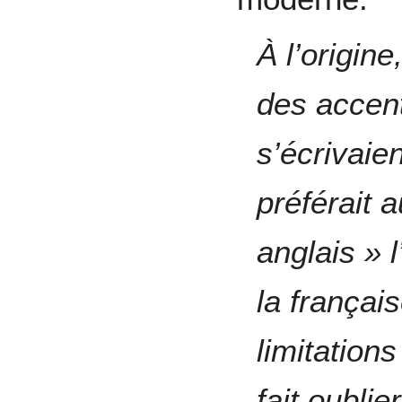
À l’origin
des accen
s’écrivaien
préférait 
anglais » 
la françai
limitations
fait oubli