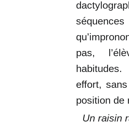
dactylog
séquences 
qu’impronon
pas, l’é
habitudes. 
effort, san
position de 
Un raisin 