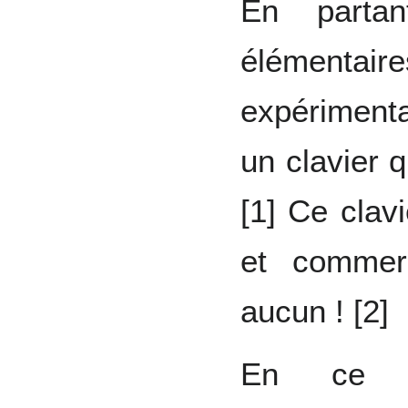
En partan
élémentaire
expériment
un clavier 
[1] Ce clav
et commerc
aucun ! [2]
En ce dé