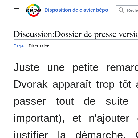
Aller
au
Disposition de clavier bépo
Menu principal
contenu
Discussion
:
Dossier de presse versi
Page
Discussion
Juste une petite remar
Dvorak apparaît trop tôt
passer tout de suite 
important), et n'ajoute
justifier la démarche.