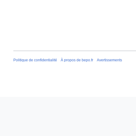
o
r
û
s
t
2
2
0
0
2
0
3
8
Politique de confidentialité
À propos de bepo.fr
Avertissements