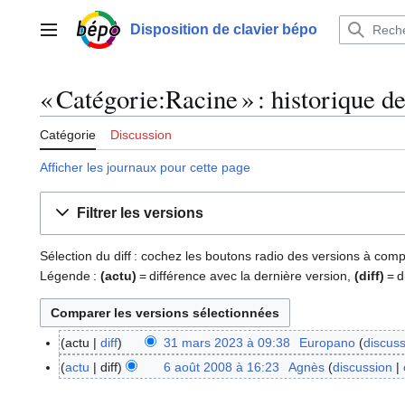
Aller
au
Disposition de clavier bépo
Menu principal
contenu
« Catégorie:Racine » : historique d
Catégorie
Discussion
Afficher les journaux pour cette page
Filtrer les versions
Sélection du diff : cochez les boutons radio des versions à com
Légende :
(actu)
= différence avec la dernière version,
(diff)
= d
actu
diff
31 mars 2023 à 09:38
Europano
discus
3
1
actu
diff
6 août 2008 à 16:23
Agnès
discussion
6
m
a
a