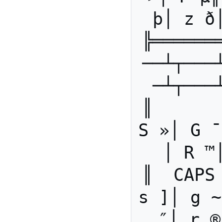
þ│ z ð
╠══════
──┴┬───
─┴┬───
║      
S »│ G ¯
│ R ™
║  CAPS
s ]│ g ~
″│ r ®