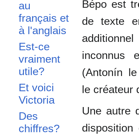
Bépo est tr
au
français et
de texte e
à l'anglais
additionnel
Est-ce
inconnus e
vraiment
utile?
(Antonín l
Et voici
le créateur d
Victoria
Une autre d
Des
dispositio
chiffres?