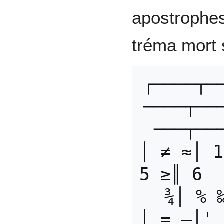
apostrophes
tréma mort 
┌────┬─
────┬──
───┬──
│ ≠ ≈│ 1
5 ≥║ 6  
¾│ % 
│ = —│' 