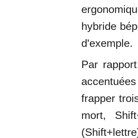
ergonomique
hybride bép
d'exemple.
Par rappor
accentué
frapper tro
mort, Shif
(Shift+le