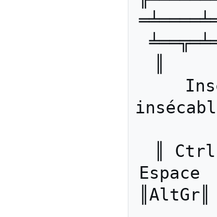
═╧════╧
╧══╦═╧
║     
Ins
insécable
║ Ctrl
Espace      _  
║AltGr║