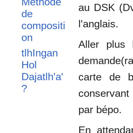
Méthode
au DSK (Dv
de
l'anglais.
compositi
on
Aller plus
tlhIngan
demande(rait
Hol
Dajatlh'a'
carte de 
?
conservant
par bépo.
En attenda