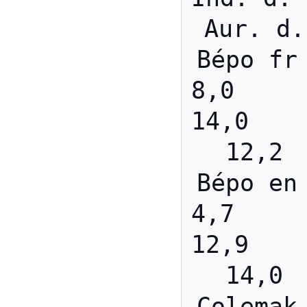
Aur. d.
Bépo fr  
8,0      
14,0     
12,2 
Bépo en  
4,7      
12,9     
14,0 
Colemak f