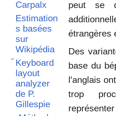
Carpalx
peut se di
Estimation
additionn
s basées
étrangères e
sur
Wikipédia
Des variant
Keyboard
base du bépo
Afficher / masquer la sous-section Keyboard layout analyzer de P. Gillespie
layout
l'anglais on
analyzer
de P.
trop pr
Gillespie
représenter