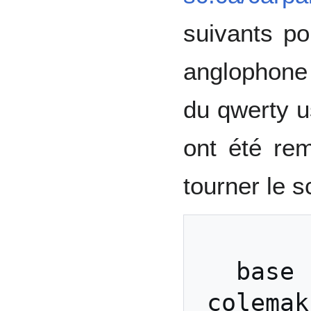
suivants po
anglophone
du qwerty u
ont été rem
tourner le s
         total ef
base 
colemak 