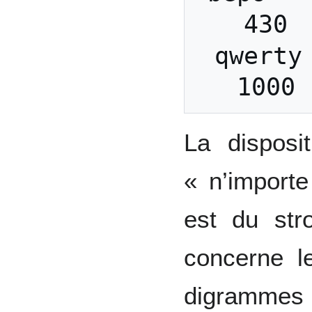
430 
qwerty 
La disposi
« n’import
est du str
concerne l
digrammes 