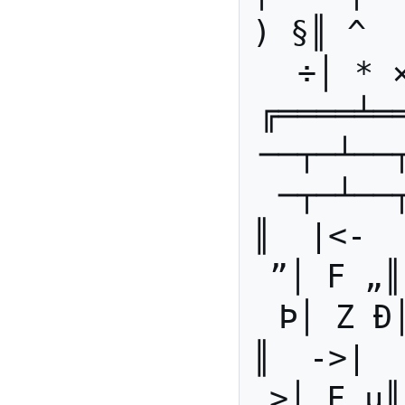
) §║ ^  
÷│ * 
╔════╧═
──┬─┴──
─┬─┴──
║  |<-  
”│ F „║
Þ│ Z Ð
║  ->|  
>│ F µ║