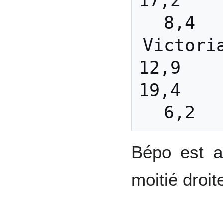
17,2     1
8,4  
Victoria 
12,9     
19,4     1
Bépo est a
moitié droit