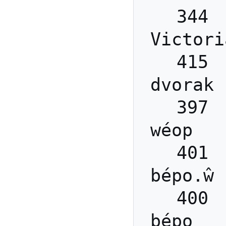
344 
Victoria
415 
dvorak  
397 
wéop    
401 
bépo.ŵ  
400 
bépo    