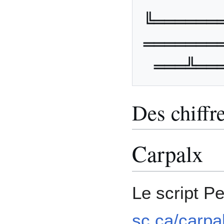
╚══════
═══════
Des chiffr
Carpalx
Le script Pe
sc.ca/carpa