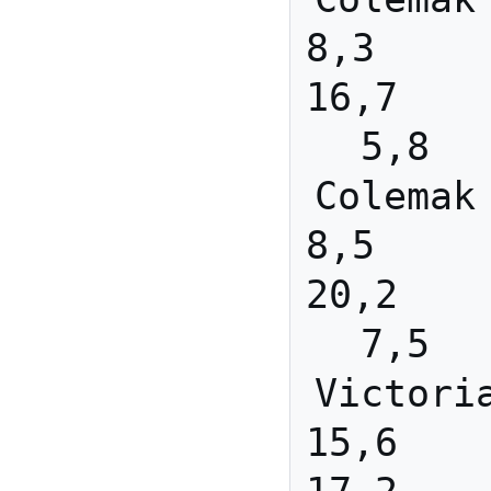
8,3      
16,7     2
5,8  
Colemak e
8,5      
20,2     1
7,5  
Victoria 
15,6     