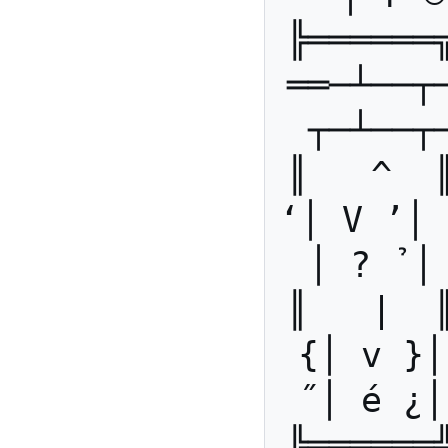
╠══════
══─┴──┬
┬─┴──┬
║   ^  
‘│ V ’│ 
│ ? ̉ │
║   |  
{│ v }│
˝│ é ¿│
╠══════