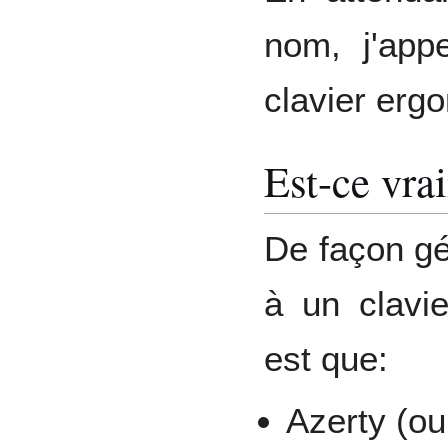
nom, j'appe
clavier erg
Est-ce vra
De façon gé
à un clavi
est que:
Azerty (ou