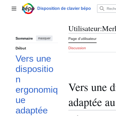
Aller
au
Disposition de clavier bépo
Menu principal
contenu
Utilisateur
:
Merl
Sommaire
masquer
Page d’utilisateur
Discussion
Début
Vers une
dispositio
n
Vers une d
ergonomiq
adaptée au 
ue
adaptée