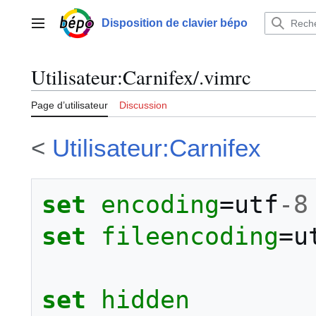
Aller
au
Disposition de clavier bépo
Menu principal
contenu
Utilisateur
:
Carnifex/.vimrc
Page d’utilisateur
Discussion
<
Utilisateur:Carnifex
set
encoding
=
utf
-8
set
fileencoding
=
u
set
hidden