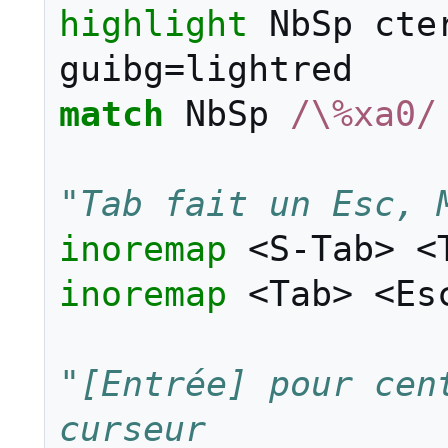
highlight
 NbSp cte
guibg
=
match
 NbSp 
/\%xa0/
"Tab fait un Esc, 
inoremap
<
S
-
Tab
>
<
inoremap
<
Tab
>
<
Es
"[Entrée] pour cent
curseur