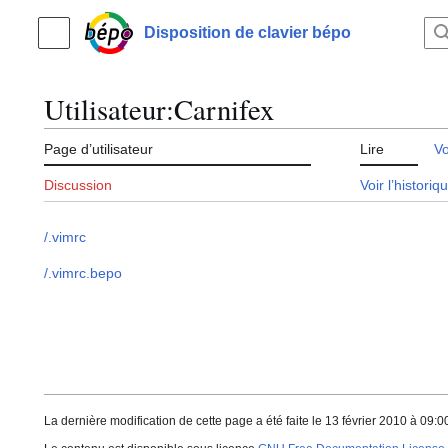
Aller
au
Disposition de clavier bépo
Menu principal
contenu
Utilisateur
:
Carnifex
Page d’utilisateur
Lire
Vo
Discussion
Voir l’historiq
/.vimrc
/.vimrc.bepo
La dernière modification de cette page a été faite le 13 février 2010 à 09:0