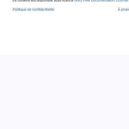
Le contenu est disponible sous licence
GNU Free Documentation License 
Politique de confidentialité
À prop